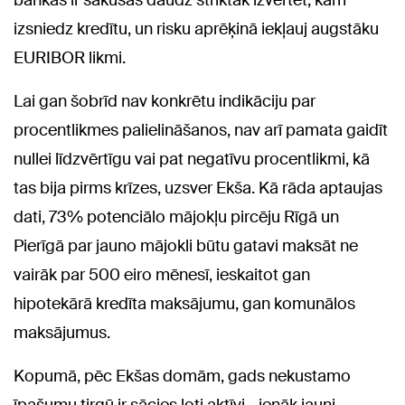
bankas ir sākušas daudz striktāk izvērtēt, kam
izsniedz kredītu, un risku aprēķinā iekļauj augstāku
EURIBOR likmi.
Lai gan šobrīd nav konkrētu indikāciju par
procentlikmes palielināšanos, nav arī pamata gaidīt
nullei līdzvērtīgu vai pat negatīvu procentlikmi, kā
tas bija pirms krīzes, uzsver Ekša. Kā rāda aptaujas
dati, 73% potenciālo mājokļu pircēju Rīgā un
Pierīgā par jauno mājokli būtu gatavi maksāt ne
vairāk par 500 eiro mēnesī, ieskaitot gan
hipotekārā kredīta maksājumu, gan komunālos
maksājumus.
Kopumā, pēc Ekšas domām, gads nekustamo