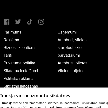
Par mums
Uzņēmumi
Reklāma
Autobusi, vilcieni,
Biznesa klientiem
starptautiskie
Tarifi
pārvadājumi
Privātuma politika
Autobusu biļetes
Sīkdatņu iestatījumi
Vilcienu biļetes
Politiskā reklāma
Sīkdatņu lietošanas
noteikumi
 tīmekļa vietne izmanto sīkdatnes
Komentāru pievienošana
 tīmekļa vietnē tiek izmantotas sīkdatnes, lai nodrošinātu un uzlabotu tīmek
nes darbību., nosūtītu personalizētu reklāmu un satura ģenerēšanai, veiktu