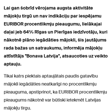
Lai gan šobrīd vērojama augsta aktivitāte
mājokļu tirgū un nav indikāciju par iespējamu
EURIBOR procentlikmju pieaugumu, lielākajai
daļai jeb 64% Rīgas un Pierīgas iedzīvotāju, kuri
nākotnē plāno iegādāties mājokli, šis jautājums
rada bažas un satraukumu, informēja mājokļu
attīstītājs "Bonava Latvija", atsaucoties uz veikto
aptauju.
Tikai katrs piektais aptaujātais paudis gatavību
mājokli iegādāties neatkarīgi no procentlikmju
pieauguma, apstiprinot, ka EURIBOR procentlikmju
pieaugums nākotnē var būtiski ietekmēt Latvijas
mājokļu tirgu.