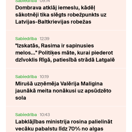
Sabiedrība
09:14
Dombrava atklāj iemeslu, kādēļ
sākotnēji tika slēgts robežpunkts uz
Latvijas-Baltkrievijas robežas
Sabiedrība
12:39
"Izskatās, Rasima ir sapinusies
melos..." Politiķes māte, kurai piederot
dzīvoklis Rīgā, patiesībā strādā Latgalē
Sabiedrība
10:19
Mirušā uzņēmēja Valērija Maligina
jaunākā meita nonākusi uz apsūdzēto
sola
Sabiedrība
10:43
Labklājības ministrija rosina palielināt
vecāku pabalstu līdz 70% no algas