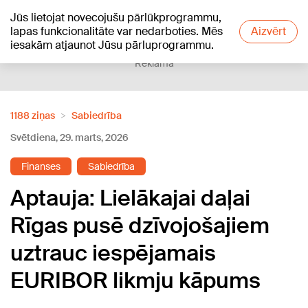
Jūs lietojat novecojušu pārlūkprogrammu,
+19
°C
lapas funkcionalitāte var nedarboties. Mēs
Aizvērt
iesakām atjaunot Jūsu pārluprogrammu.
Reklāma
1188 ziņas
Sabiedrība
Svētdiena, 29. marts, 2026
Finanses
Sabiedrība
Aptauja: Lielākajai daļai
Rīgas pusē dzīvojošajiem
uztrauc iespējamais
EURIBOR likmju kāpums