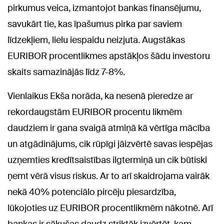
pirkumus veica, izmantojot bankas finansējumu,
savukārt tie, kas īpašumus pirka par saviem
līdzekļiem, lielu iespaidu neizjuta. Augstākas
EURIBOR procentlikmes apstākļos šādu investoru
skaits samazinājās līdz 7-8%.
Vienlaikus Ekša norāda, ka nesenā pieredze ar
rekordaugstām EURIBOR procentu likmēm
daudziem ir gana svaigā atmiņā kā vērtīga mācība
un atgādinājums, cik rūpīgi jāizvērtē savas iespējas
uzņemties kredītsaistības ilgtermiņā un cik būtiski
ņemt vērā visus riskus. Ar to arī skaidrojama vairāk
nekā 40% potenciālo pircēju piesardzība,
lūkojoties uz EURIBOR procentlikmēm nākotnē. Arī