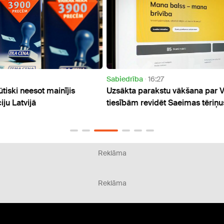
Sabiedrība
16:27
Sabie
Uzsākta parakstu vākšana par Valsts kontroles
Kāpēc 
tiesībām revidēt Saeimas tēriņus
probl
"Cita
Reklāma
Reklāma