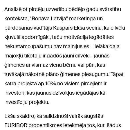
Analizējot pircēju uzvedību pēdējo gadu svārstību
kontekstā, "Bonava Latvija" mārketinga un
pārdošanas vadītājs Kaspars Ekša secina, ka cilvēki
kļuvuši apdomīgāki, taču motivācija iegādāties
nekustamo īpašumu nav mainījusies - lielākā daļa
mājokļu tīkotāju ir gados jauni cilvēki - jaunās
ģimenes ar vismaz vienu bērnu vai pāri, kas
tuvākajā nākotnē plāno ģimenes pieaugumu. Tāpat
katrā projektā ap 10% no visiem pircējiem ir
investori, kas jaunus dzīvokļus iegādājas kā
investīciju projektu.
Ekša skaidro, ka salīdzinoši vairāk augstās
EURIBOR procentlikmes ietekmēja tos, kuri šādus