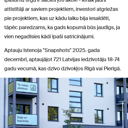
īpašumu tirgū ir sācies ļoti aktīvi - ienāk jauni
attīstītāji ar saviem projektiem, investori atgriežas
pie projektiem, kas uz kādu laiku bija iesaldēti,
tāpēc paredzams, ka gads kopumā būs jaudīgs, ja
vien negadīsies kādi īpaši satricinājumi.
Aptauju īstenoja "Snapshots" 2025. gada
decembrī, aptaujājot 721 Latvijas iedzīvotāju 18-74
gadu vecumā, kas dzīvo dzīvokļos Rīgā vai Pierīgā.