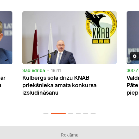
Video
360 Ziņas
17:13
Sabie
Valdībai lemjot pagaidām neslēgt
"Izs
Pāternieku robežpunktu, opozīcija
melos
pieprasa Dombravas demisiju
pied
strā
Reklāma