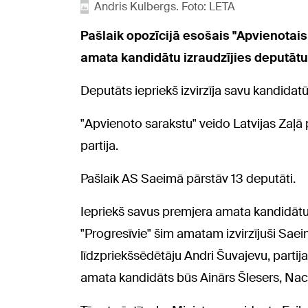
Andris Kulbergs. Foto: LETA
Pašlaik opozīcijā esošais "Apvienotai
amata kandidātu izraudzījies deputātu
Deputāts iepriekš izvirzīja savu kandida
"Apvienoto sarakstu" veido Latvijas Zaļā 
partija.
Pašlaik AS Saeimā pārstāv 13 deputāti.
Iepriekš savus premjera amata kandidātus 
"Progresīvie" šim amatam izvirzījuši Saeim
līdzpriekšsēdētāju Andri Šuvajevu, partija 
amata kandidāts būs Ainārs Šlesers, Nacio