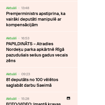
Aktuāli
13:48
Premjerministrs apstiprina, ka
vairāki deputāti manipulē ar
kompensācijām
Aktuāli
16:53
PAPILDINĀTS – Atradies
Nordeķu parka apkārtnē Rīgā
pazudušais sešus gadus vecais
zēns
Aktuāli
09:23
81 deputāts no 100 vēlētos
saglabāt darbu Saeimā
Aktuāli
15:28
FOTO/VIDEO: Imantā kravas