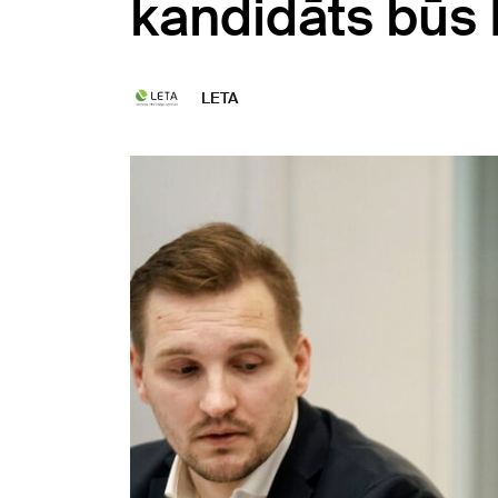
kandidāts būs
LETA