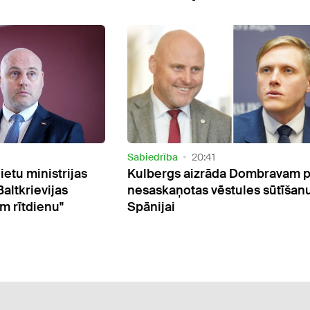
Sabiedrība
18:41
 Dombravam par
Kulbergs sola drīzu KNAB
ules sūtīšanu
priekšnieka amata konkursa
izsludināšanu