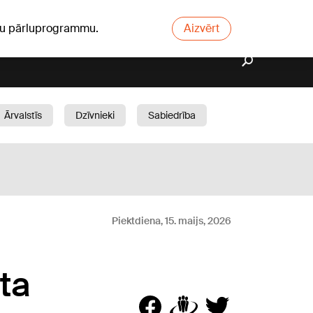
ūsu pārluprogrammu.
Aizvērt
Ārvalstīs
Dzīvnieki
Sabiedrība
Dārzs
Piektdiena, 15. maijs, 2026
ta