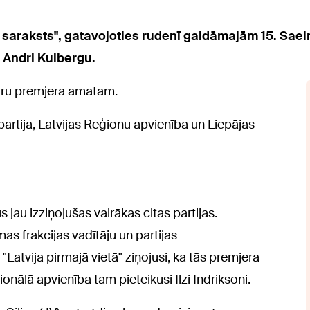
s saraksts", gatavojoties rudenī gaidāmajām 15. Sa
 Andri Kulbergu.
tūru premjera amatam.
partija, Latvijas Reģionu apvienība un Liepājas
jau izziņojušas vairākas citas partijas.
as frakcijas vadītāju un partijas
"Latvija pirmajā vietā" ziņojusi, ka tās premjera
nālā apvienība tam pieteikusi Ilzi Indriksoni.