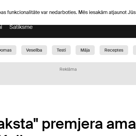
iņas
Horoskopi
pas funkcionalitāte var nedarboties. Mēs iesakām atjaunot J
i
Satiksme
Domas
Veselība
Testi
Māja
Receptes
Bērni
Auto
1188 play
Sports
Bizness
Reklāma
aksta" premjera ama