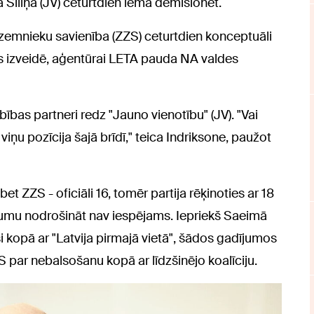
a Siliņa (JV) ceturtdien lēma demisionēt.
zemnieku savienība (ZZS) ceturtdien konceptuāli
as izveidē, aģentūrai LETA pauda NA valdes
ības partneri redz "Jauno vienotību" (JV). "Vai
viņu pozīcija šajā brīdī," teica Indriksone, paužot
 bet ZZS - oficiāli 16, tomēr partija rēķinoties ar 18
ākumu nodrošināt nav iespējams. Iepriekš Saeimā
jusi kopā ar "Latvija pirmajā vietā", šādos gadījumos
S par nebalsošanu kopā ar līdzšinējo koalīciju.