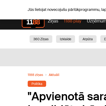
Laika z
C, 06.08.2026.
+19
°C
Aisma, Askolds
Jūs lietojat novecojušu pārlūkprogrammu, la
Ziņas
1188 play
Uzņēmum
360 Ziņas
Izklaide
Atpūta
Aktuāli
Satiksme
Skaistumam
1188 ziņas
Aktuāli
Politika
"Apvienotā sar