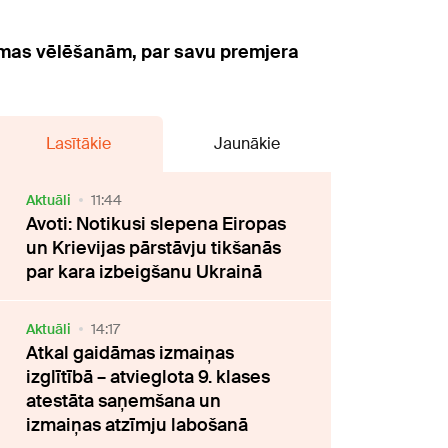
eimas vēlēšanām, par savu premjera
Lasītākie
Jaunākie
Aktuāli
11:44
Avoti: Notikusi slepena Eiropas
un Krievijas pārstāvju tikšanās
par kara izbeigšanu Ukrainā
Aktuāli
14:17
Atkal gaidāmas izmaiņas
izglītībā – atvieglota 9. klases
atestāta saņemšana un
izmaiņas atzīmju labošanā