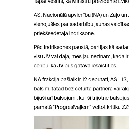
Tāpat vēstīts, ka Ministru prezidente Evik
AS, Nacionālā apvienība (NA) un Zaļo un 
vienojušies par sadarbību jaunas valdīb
priekšsēdētāja Indriksone.
Pēc Indriksones paustā, partijas kā sadarb
visu JV vai daļa, mēs jau nezinām, kāda ir 
cerību, ka JV būs gatava iesaistīties.
NA frakcijā pašlaik ir 12 deputāti, AS - 13,
balsīm, tātad bez ceturtā partnera vair
bijuši arī balsojumi, kur šī trijotne balso
pamatā "Progresīvajiem" veltot kritiku ZZ