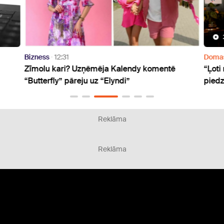
Bizness
12:31
Doma
Zīmolu kari? Uzņēmēja Kalendy komentē
“Ļoti
“Butterfly” pāreju uz “Elyndi”
piedz
Reklāma
Reklāma