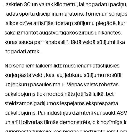
jāskrien 30 un vairāk kilometru, lai nogādātu paciņu,
radās sporta disciplīna maratons. Tomēr arī senajos
laikos dzīve attīstījās, tostarp sūtījumu piegādē, kur
sāka izmantot augstvērtīgākos zirgus un karietes,
kuras sauca par ‘’anabasii’’. Tādā veidā sūtījumi tika
nogādāti ātrāk.
No senajiem laikiem līdz mūsdienām attīstījušies
kurjerpasta veidi, kas ļauj jebkuru sūtījumu nosūtīt
uz jebkuru pasaules malu. Vienas valsts robežās
pakalpojums tiek nodrošināts ļoti īsā laikā, bet
steidzamos gadījumos iespējams eksprespasta
pakalpojums. Par industrijas dzimteni var saukt ASV
un arī Holivudas filmās demonstrēts, cik nozīmīga ir
kurjerpasta funkcija, kas piegādā iedzīvotājiem tiem