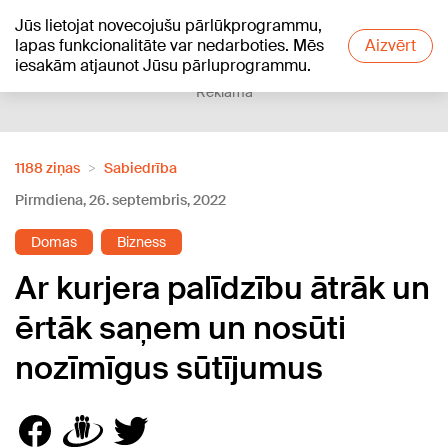
Jūs lietojat novecojušu pārlūkprogrammu,
+18
°C
lapas funkcionalitāte var nedarboties. Mēs
Aizvērt
iesakām atjaunot Jūsu pārluprogrammu.
Reklāma
1188 ziņas
Sabiedrība
Pirmdiena, 26. septembris, 2022
Domas
Bizness
Ar kurjera palīdzību ātrāk un
ērtāk saņem un nosūti
nozīmīgus sūtījumus