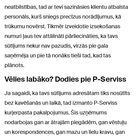
neatbilstības, tad ar tevi sazināsies klientu atbalsta
personāls, kurš sniegs precīzus norādījumus, kā
trūkumu novērst. Tikmēr izveidotie izsekošanas
numuri ļaus tev attālināti pārliecināties, ka tavs
sūtījums nekur nav pazudis, virzās pie gala
saņēmēja un pie tā nonāks tieši tad, kad tas
plānots.
Vēlies labāko? Dodies pie P-Serviss
Ja sagaidi, ka tavs sūtījums adresātam tiks nosūtīts
bez kavēšanās un laikā, tad izmanto P-Serviss
kurjerpasta pakalpojumus. Šis uzņēmums
nodarbojas gan ar ātrajām piegādēm, gan vēstuļu
un korespondences, gan mazu un lielu kravu, gan