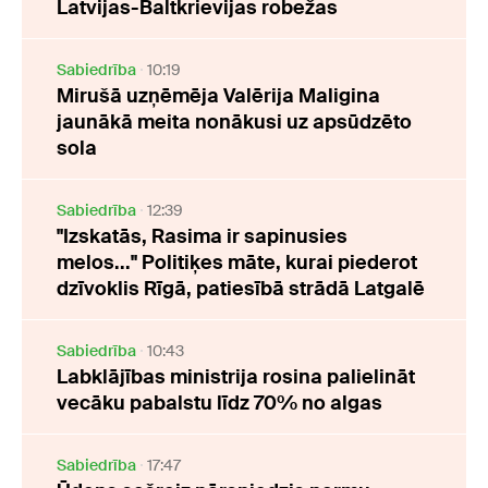
Latvijas-Baltkrievijas robežas
Sabiedrība
10:19
Mirušā uzņēmēja Valērija Maligina
jaunākā meita nonākusi uz apsūdzēto
sola
Sabiedrība
12:39
"Izskatās, Rasima ir sapinusies
melos..." Politiķes māte, kurai piederot
dzīvoklis Rīgā, patiesībā strādā Latgalē
Sabiedrība
10:43
Labklājības ministrija rosina palielināt
vecāku pabalstu līdz 70% no algas
Sabiedrība
17:47