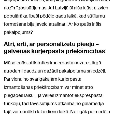
nozīmīgos sūtījumus. Arī Latvijā šī niša kļūst aizvien
populārāka, īpaši pēdējo gadu laikā, kad sūtījumu
formēšana bija jāveic attālināti. Ar ko īpašs ir šis
pakalpojums?
Ātri, ērti, ar personalizētu pieeju –
galvenās kurjerpasta priekšrocības
Mūsdienās, attīstoties kurjerpasta nozarei, tirgū
atrodami daudz un dažādi pakalpojuma sniedzēji.
Par vienu no svarīgākajām kurjerpasta
izmantošanas priekšrocībām var minēt ātro
piegādes laiku – ja vēlies izmantot eksprespasta
funkciju, tad tavs sūtījums atkarībā no galamērķa
tajā var nonākt dažu dienu laikā. Ne ilgāk par nedēļu