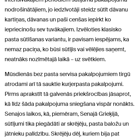
nodrošinātājiem, jo iedzīvotāji steidz sūtīt dāvanu
kartiņas, dāvanas un paši cenšas iepirkt ko
iepriecinošu sev tuvākajiem. Izvēloties klasisko
pasta sūtīšanas variantu, ir pavisam iespējams, ka
nemaz paciņa, ko būsi sūtījis vai vēlējies saņemt,
neatnāks nozīmētajā laikā – uz svētkiem.
Mūsdienās bez pasta servisa pakalpojumiem tirgū
atrodami arī tā sauktie kurjerpasta pakalpojumi.
Pirms aprakstīt tā galvenās priekšrocības jāsaprot,
kā līdz šāda pakalpojuma sniegšana vispār nonākts.
Senajos laikos, kā, piemēram, Senajā Grieķijā,
sūtījumi tika piegādāti ar skrējēju, pasta baložu un
jātnieku palīdzību. Skrējēju dēļ, kuriem bija pat