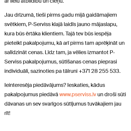
ar lielu atbildību un cieņu.
Jau drīzumā, tieši pirms gadu mijā gaidāmajiem
svētkiem, P-Serviss klajā laidīs jauno mājaslapu,
kura būs ērtāka klientiem. Tajā tev būs iespēja
pieteikt pakalpojumu, kā arī pirms tam aprēķināt un
salīdzināt cenas. Līdz tam, ja vēlies izmantot P-
Serviss pakalpojumus, sūtīšanas cenas pieprasi
individuāli, sazinoties pa tālruni +371 28 255 533.
Ieinteresēja piedāvājums? Ieskaties, kādus
pakalpojumus piedāvā
www.pserviss.lv
un droši sūti
dāvanas un sev svarīgos sūtījumus tuvākajiem jau
rīt!