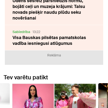
Ūdens sešreiz pārsniedzis normu,
bojāti ceļi un muzeja krājumi: Talsu
novads piešķir naudu plūdu seku
novēršanai
Sabiedrība
13:22
Visa Bauskas pilsētas pamatskolas
vadība iesniegusi atlūgumus
Reklāma
Tev varētu patikt