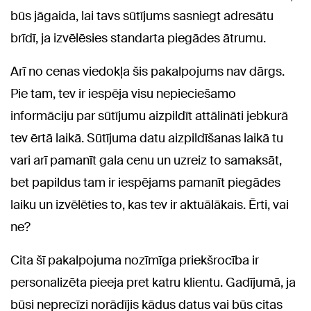
būs jāgaida, lai tavs sūtījums sasniegt adresātu
brīdī, ja izvēlēsies standarta piegādes ātrumu.
Arī no cenas viedokļa šis pakalpojums nav dārgs.
Pie tam, tev ir iespēja visu nepieciešamo
informāciju par sūtījumu aizpildīt attālināti jebkurā
tev ērtā laikā. Sūtījuma datu aizpildīšanas laikā tu
vari arī pamanīt gala cenu un uzreiz to samaksāt,
bet papildus tam ir iespējams pamanīt piegādes
laiku un izvēlēties to, kas tev ir aktuālākais. Ērti, vai
ne?
Cita šī pakalpojuma nozīmīga priekšrocība ir
personalizēta pieeja pret katru klientu. Gadījumā, ja
būsi neprecīzi norādījis kādus datus vai būs citas