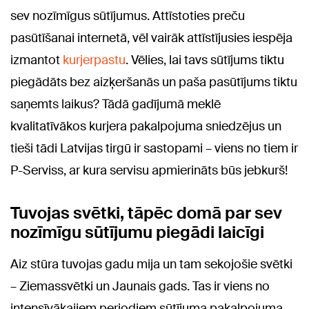
sev nozīmīgus sūtījumus. Attīstoties preču
pasūtīšanai internetā, vēl vairāk attīstījusies iespēja
izmantot
kurjerpastu
. Vēlies, lai tavs sūtījums tiktu
piegādāts bez aizķeršanās un paša pasūtījums tiktu
saņemts laikus? Tādā gadījumā meklē
kvalitatīvākos kurjera pakalpojuma sniedzējus un
tieši tādi Latvijas tirgū ir sastopami – viens no tiem ir
P-Serviss, ar kura servisu apmierināts būs jebkurš!
Tuvojas svētki, tāpēc domā par sev
nozīmīgu sūtījumu piegādi laicīgi
Aiz stūra tuvojas gadu mija un tam sekojošie svētki
– Ziemassvētki un Jaunais gads. Tas ir viens no
intensīvākajiem periodiem sūtījuma pakalpojuma