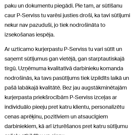
paku un dokumentu piegādi. Pie tam, ar sūtīšanu
caur P-Serviss tu varēsi justies droši, ka tavi sūtījumi
nekur nav pazuduši, jo tiek nodrošināta to
izsekošanas iespēja.
Ar uzticamo kurjerpastu P-Serviss tu vari sūtīt un
saņemt sūtījumus gan vietējā, gan starptautiskajā
tirgū. Uzņēmuma kvalitatīvā darbinieku komanda
nodrošinās, ka tavs pasūtījums tiek izpildīts laikā un
pašā labākajā kvalitātē. Bez jau augstākminētajām
kurjerpasta priekšrocībām P-Serviss izceļas ar
individuālo pieeju pret katru klientu, personalizētu
cenas aprēķinu, pozitīviem un atsaucīgiem
darbiniekiem, kā arī izturēšanos pret katru sūtījumu