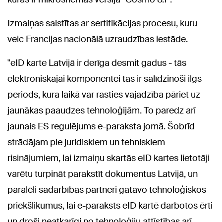
Izmaiņas saistītas ar sertifikācijas procesu, kuru
veic Francijas nacionālā uzraudzības iestāde.
"eID karte Latvijā ir derīga desmit gadus - tās
elektroniskajai komponentei tas ir salīdzinoši ilgs
periods, kura laikā var rasties vajadzība pāriet uz
jaunākas paaudzes tehnoloģijām. To paredz arī
jaunais ES regulējums e-paraksta jomā. Šobrīd
strādājam pie juridiskiem un tehniskiem
risinājumiem, lai izmaiņu skartās eID kartes lietotāji
varētu turpināt parakstīt dokumentus Latvijā, un
paralēli sadarbības partneri gatavo tehnoloģiskos
priekšlikumus, lai e-paraksts eID kartē darbotos ērti
un droši neatkarīgi no tehnoloģiju attīstības arī