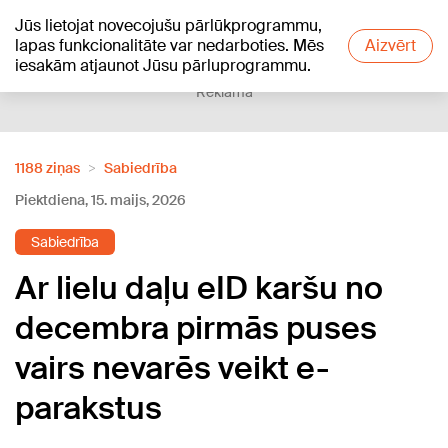
Jūs lietojat novecojušu pārlūkprogrammu,
+20
°C
lapas funkcionalitāte var nedarboties. Mēs
Aizvērt
iesakām atjaunot Jūsu pārluprogrammu.
Reklāma
1188 ziņas
Sabiedrība
Piektdiena, 15. maijs, 2026
Sabiedrība
Ar lielu daļu eID karšu no
decembra pirmās puses
vairs nevarēs veikt e-
parakstus