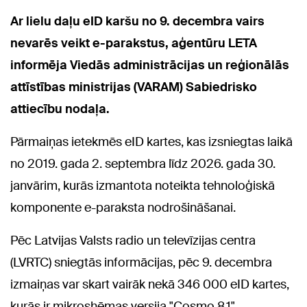
Ar lielu daļu eID karšu no 9. decembra vairs
nevarēs veikt e-parakstus, aģentūru LETA
informēja Viedās administrācijas un reģionālās
attīstības ministrijas (VARAM) Sabiedrisko
attiecību nodaļa.
Pārmaiņas ietekmēs eID kartes, kas izsniegtas laikā
no 2019. gada 2. septembra līdz 2026. gada 30.
janvārim, kurās izmantota noteikta tehnoloģiskā
komponente e-paraksta nodrošināšanai.
Pēc Latvijas Valsts radio un televīzijas centra
(LVRTC) sniegtās informācijas, pēc 9. decembra
izmaiņas var skart vairāk nekā 346 000 eID kartes,
kurās ir mikroshēmas versija "Cosmo 8.1".