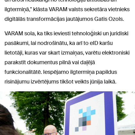
ilgtermiņā," klāsta VARAM valsts sekretāra vietnieks
digitālās transformācijas jautājumos Gatis Ozols.
VARAM sola, ka tiks ieviesti tehnoloģiski un juridiski
pasākumi, lai nodrošinātu, ka arī to eID karšu
lietotāji, kuras var skart izmaiņas, varētu elektroniski
parakstīt dokumentus pilnā vai daļējā
funkcionalitātē. Iespējamo ilgtermiņa papildus
risinājumu izvērtējums tikšot veikts jūnija laikā.