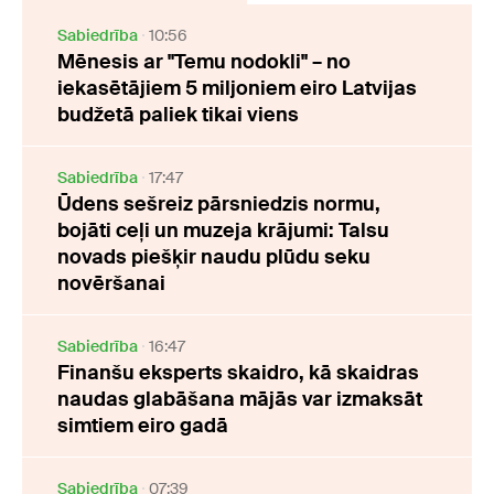
Sabiedrība
10:56
Mēnesis ar "Temu nodokli" – no
iekasētājiem 5 miljoniem eiro Latvijas
budžetā paliek tikai viens
Sabiedrība
17:47
Ūdens sešreiz pārsniedzis normu,
bojāti ceļi un muzeja krājumi: Talsu
novads piešķir naudu plūdu seku
novēršanai
Sabiedrība
16:47
Finanšu eksperts skaidro, kā skaidras
naudas glabāšana mājās var izmaksāt
simtiem eiro gadā
Sabiedrība
07:39