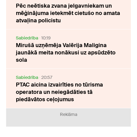
Pēc neētiska zvana jelgavniekam un
mēģinājuma ietekmēt cietušo no amata
atvaļina policistu
Sabiedrība
10:19
Mirušā uzņēmēja Valērija Maligina
jaunākā meita nonākusi uz apsūdzēto
sola
Sabiedrība
20:57
PTAC aicina izvairīties no tūrisma
operatora un neiegādāties tā
piedāvātos ceļojumus
Reklāma