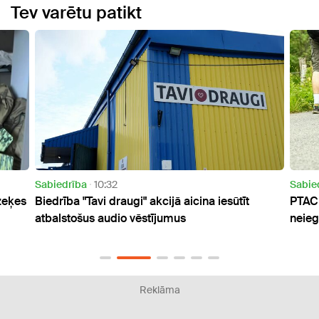
Tev varētu patikt
Sabiedrība
20:57
Aktuāl
PTAC aicina izvairīties no tūrisma operatora un
Nākam
neiegādāties tā piedāvātos ceļojumus
Saul
Reklāma