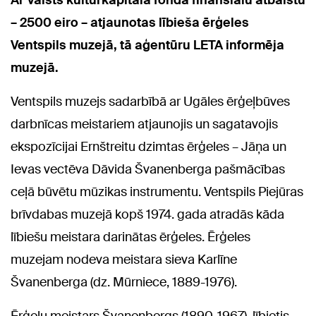
Ar Valsts kultūrkapitāla fonda finansiālu atbalstu
– 2500 eiro – atjaunotas lībieša ērģeles
Ventspils muzejā, tā aģentūru LETA informēja
muzejā.
Ventspils muzejs sadarbībā ar Ugāles ērģeļbūves
darbnīcas meistariem atjaunojis un sagatavojis
ekspozīcijai Ernštreitu dzimtas ērģeles – Jāņa un
Ievas vectēva Dāvida Švanenberga pašmācības
ceļā būvētu mūzikas instrumentu. Ventspils Piejūras
brīvdabas muzejā kopš 1974. gada atradās kāda
lībiešu meistara darinātas ērģeles. Ērģeles
muzejam nodeva meistara sieva Karlīne
Švanenberga (dz. Mūrniece, 1889-1976).