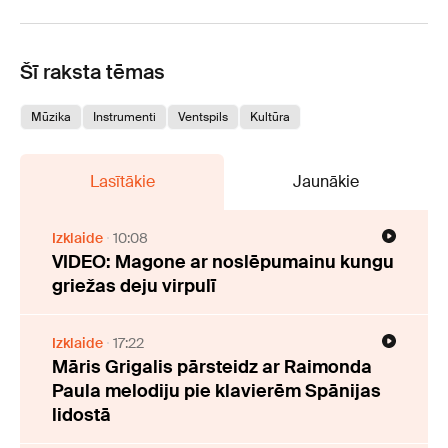
Šī raksta tēmas
Mūzika
Instrumenti
Ventspils
Kultūra
Lasītākie
Jaunākie
Izklaide
10:08
VIDEO: Magone ar noslēpumainu kungu
griežas deju virpulī
Izklaide
17:22
Māris Grigalis pārsteidz ar Raimonda
Paula melodiju pie klavierēm Spānijas
lidostā