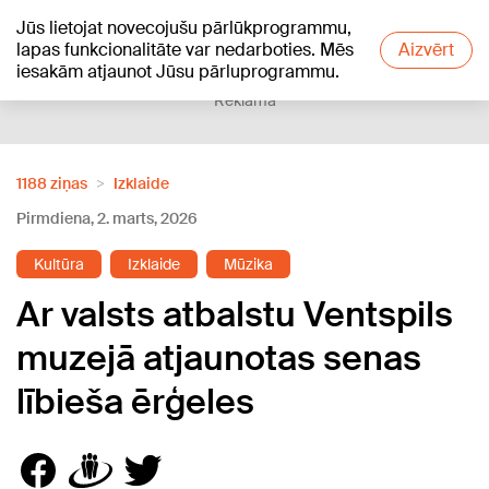
Jūs lietojat novecojušu pārlūkprogrammu,
+19
°C
lapas funkcionalitāte var nedarboties. Mēs
Aizvērt
iesakām atjaunot Jūsu pārluprogrammu.
Reklāma
1188 ziņas
Izklaide
Pirmdiena, 2. marts, 2026
Kultūra
Izklaide
Mūzika
Ar valsts atbalstu Ventspils
muzejā atjaunotas senas
lībieša ērģeles