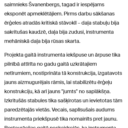
saimnieks Švanenbergs, tagad ir iespējams
eksponēt apmeklētājiem. Pirms darbu sākšanas
ērģeles atradās kritiskā stāvoklī – daļa stabuļu bija
sakritušas kaudzē, daļa bija zudusi, instrumenta
mehāniskā daļa bija rūsas skarta.
Projekta gaitā instrumenta iekšpuse un ārpuse tika
pilnībā attīrīta no gadu gaitā uzkrātajiem
netīrumiem, nostiprināta tā konstrukcija, izgatavots
jauns aizmugurējais rāmis, lai stabilizētu ērģeļu
konstrukciju, kā arī jauns "jumts" no saplākšņa.
Izkritušās stabules tika sašķirotas un ievietotas tām
paredzētajās vietās. Vecais, saplīsušais audums
instrumenta priekšpusē tika nomainīts pret jaunu.