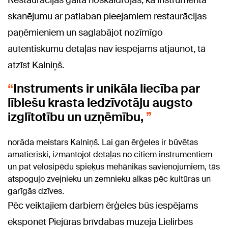
Restaurācijas gaitā noskaidrojās, ka instrumenta
skanējumu ar patlaban pieejamiem restaurācijas
paņēmieniem un saglabājot nozīmīgo
autentiskumu detaļās nav iespējams atjaunot, tā
atzīst Kalniņš.
Instruments ir unikāla liecība par
lībiešu krasta iedzīvotāju augsto
izglītotību un uzņēmību,
norāda meistars Kalniņš. Lai gan ērģeles ir būvētas
amatieriski, izmantojot detaļas no citiem instrumentiem
un pat velosipēdu spieķus mehānikas savienojumiem, tās
atspoguļo zvejnieku un zemnieku alkas pēc kultūras un
garīgās dzīves.
Pēc veiktajiem darbiem ērģeles būs iespējams
eksponēt Piejūras brīvdabas muzeja Lielirbes