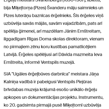
Ērģeļu meistars Švanenbergs (1890-1967), lībietis,
bija Miķeļtorņa (Pizes) Švanderu māju saimnieks un
Pizes luterāņu baznīcas ērģelnieks. Šīs ērģeles viņš
uzbūvēja savās mājās, savām vajadzībām, pats arī
spēlēja ģimenei, arī mazdēlam Jānim Ernštreitam,
ilggadīgam Rīgas Doma skolas direktoram, vienam
no pirmajiem zēnu koru kustības pamatlicējiem
Latvijā. Ērģeles spēlējusi arī Dāvida mazmeita Ieva
Ernštreita, informē Ventspils muzejā.
SIA "Ugāles ērģeļbūves darbnīca" meistara Jāņa
Kalniņa vadībā ir pabeigusi Ventspils Piejūras
brīvdabas muzeja krājumā esošo unikālo ērģeļu
apkopes un dokumentācijas projektu. Instrumentu,
ko 20. gadsimta pirmajā pusē Miķeļtornī uzbūvēja