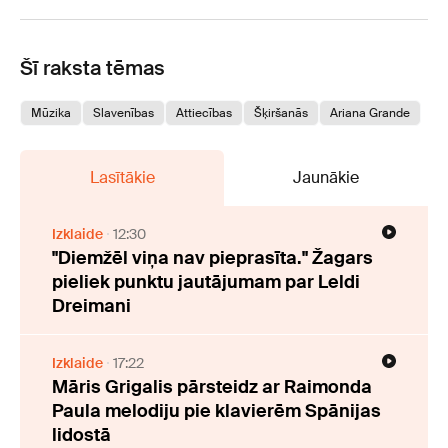
Šī raksta tēmas
Mūzika
Slavenības
Attiecības
Šķiršanās
Ariana Grande
Lasītākie
Jaunākie
Izklaide
12:30
"Diemžēl viņa nav pieprasīta." Žagars
pieliek punktu jautājumam par Leldi
Dreimani
Izklaide
17:22
Māris Grigalis pārsteidz ar Raimonda
Paula melodiju pie klavierēm Spānijas
lidostā