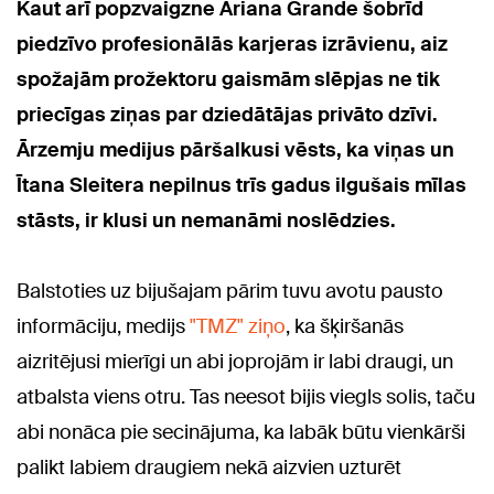
Kaut arī popzvaigzne Ariana Grande šobrīd
piedzīvo profesionālās karjeras izrāvienu, aiz
spožajām prožektoru gaismām slēpjas ne tik
priecīgas ziņas par dziedātājas privāto dzīvi.
Ārzemju medijus pāršalkusi vēsts, ka viņas un
Ītana Sleitera nepilnus trīs gadus ilgušais mīlas
stāsts, ir klusi un nemanāmi noslēdzies.
Balstoties uz bijušajam pārim tuvu avotu pausto
informāciju, medijs
"TMZ" ziņo
, ka šķiršanās
aizritējusi mierīgi un abi joprojām ir labi draugi, un
atbalsta viens otru. Tas neesot bijis viegls solis, taču
abi nonāca pie secinājuma, ka labāk būtu vienkārši
palikt labiem draugiem nekā aizvien uzturēt