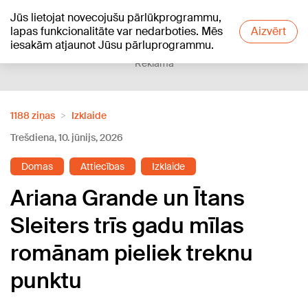
Jūs lietojat novecojušu pārlūkprogrammu,
+19
°C
lapas funkcionalitāte var nedarboties. Mēs
Aizvērt
iesakām atjaunot Jūsu pārluprogrammu.
Reklāma
1188 ziņas
Izklaide
Trešdiena, 10. jūnijs, 2026
Domas
Attiecības
Izklaide
Ariana Grande un Ītans
Sleiters trīs gadu mīlas
romānam pieliek treknu
punktu