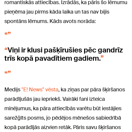
romantiskās attiecības. Izrādās, ka pāris šo lēmumu
pieņēma jau pirms kāda laika un tas nav bijis
spontāns lēmums. Kāds avots norāda:
Viņi ir klusi pašķīrušies pēc gandrīz
trīs kopā pavadītiem gadiem.
Medijs
"E! News" vēsta
, ka ziņas par pāra šķiršanos
parādījušās jau iepriekš. Vairāki fani izteica
minējumus, ka pāra attiecībās varētu būt iestājies
sarežģīts posms, jo pēdējos mēnešos sabiedrībā
kopā parādījās aizvien retāk. Pāris savu šķiršanos