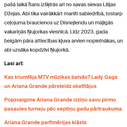
pašā laikā Ītans izšķīrās arī no savas sievas Lilijas
Džejas. Abi tika vairākkārt manīti sabiedrībā, tostarp
ceļojuma braucienos uz Disnejlendu un mājīgās
vakariņās Ņujorkas viesnīcā. Līdz 2023. gada
beigām pāra attiecības kļuva arvien nopietnākas, un
abi uzsāka kopdzīvi Ņujorkā.
Lasi arī:
Kas triumfēja MTV mūzikas balvās? Lady Gaga
un Ariana Grande pārsteidz skatītājus
Popzvaigzne Ariana Grande izziņo savu pirmo
pasaules turneju pēc septiņu gadu pārtraukuma
Ariana Grande parfimērijas klāsts