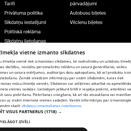
Tarifi
pārvadājumi
Privātuma politika
Autobusu biļetes
Sīkdatņu iestatījumi
Vilcienu biļetes
Politiskā reklāma
Sīkdatņu lietošanas
noteikumi
 tīmekļa vietne izmanto sīkdatnes
Komentāru pievienošana
 tīmekļa vietnē tiek izmantotas sīkdatnes, lai nodrošinātu un uzlabotu tīmek
nes darbību., nosūtītu personalizētu reklāmu un satura ģenerēšanai, veiktu
āmas un satura mērījumus, auditorijas datu apkopošanu, kā arī produktu izst
TV programma
zlabošanu. Zemāk sniedzam informāciju par visām sīkdatnēm, kuras tiek
Līguma noteikumi
ntotas mūsu tīmekļa vietnēs. Sīkdatnes var atšķirties atkarībā no apmeklētā
rneta vietnes sadaļas. Lietotājam jebkurā brīdī ir iespēja piekrist, atteikties va
360 Ziņu kontakti
īt savu piekrišanu. Piekrišanas sniegšana, kā arī tās atsaukšana vai mainīša
ecas uz visām interneta vietnes sadaļām. Vairāk informācijas par izmantotaj
Helio Media
atnēm skatīt
sīkdatņu izmantošanas noteikumos.
ĪT VISUS PARTNERUS
(1718) →
Portāla palīdzības dienests: e-pasts -
info@1188.lv
PIELĀGOT IZVĒLI
Copyright © 2004-2026 SIA HELIO MEDIA.