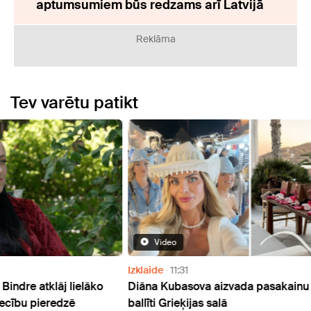
aptumsumiem būs redzams arī Latvijā
Reklāma
Tev varētu patikt
Video
Izklaide
11:31
Doma
ko
Diāna Kubasova aizvada pasakainu vecmeitu
Dženi
ballīti Grieķijas salā
skaud