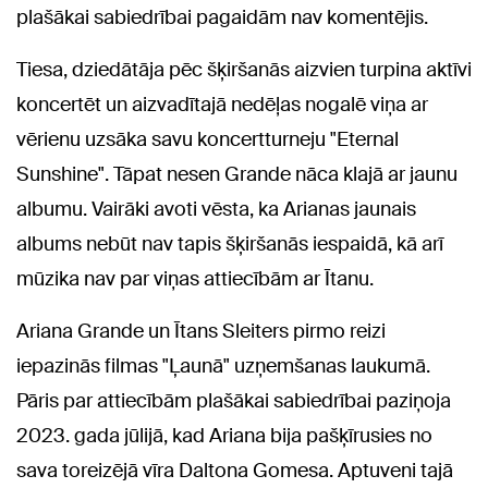
plašākai sabiedrībai pagaidām nav komentējis.
Tiesa, dziedātāja pēc šķiršanās aizvien turpina aktīvi
koncertēt un aizvadītajā nedēļas nogalē viņa ar
vērienu uzsāka savu koncertturneju "Eternal
Sunshine". Tāpat nesen Grande nāca klajā ar jaunu
albumu. Vairāki avoti vēsta, ka Arianas jaunais
albums nebūt nav tapis šķiršanās iespaidā, kā arī
mūzika nav par viņas attiecībām ar Ītanu.
Ariana Grande un Ītans Sleiters pirmo reizi
iepazinās filmas "Ļaunā" uzņemšanas laukumā.
Pāris par attiecībām plašākai sabiedrībai paziņoja
2023. gada jūlijā, kad Ariana bija pašķīrusies no
sava toreizējā vīra Daltona Gomesa. Aptuveni tajā