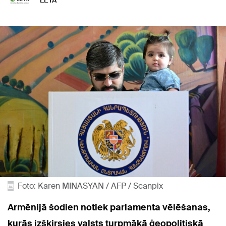
LETA
Foto: Karen MINASYAN / AFP / Scanpix
Armēnijā šodien notiek parlamenta vēlēšanas,
kurās izšķirsies valsts turpmākā ģeopolitiskā