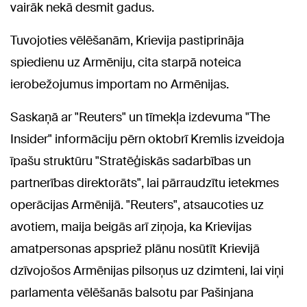
vairāk nekā desmit gadus.
Tuvojoties vēlēšanām, Krievija pastiprināja
spiedienu uz Armēniju, cita starpā noteica
ierobežojumus importam no Armēnijas.
Saskaņā ar "Reuters" un tīmekļa izdevuma "The
Insider" informāciju pērn oktobrī Kremlis izveidoja
īpašu struktūru "Stratēģiskās sadarbības un
partnerības direktorāts", lai pārraudzītu ietekmes
operācijas Armēnijā. "Reuters", atsaucoties uz
avotiem, maija beigās arī ziņoja, ka Krievijas
amatpersonas apspriež plānu nosūtīt Krievijā
dzīvojošos Armēnijas pilsoņus uz dzimteni, lai viņi
parlamenta vēlēšanās balsotu par Pašinjana