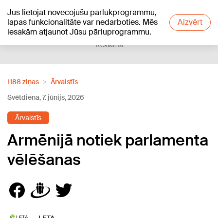
Jūs lietojat novecojušu pārlūkprogrammu,
+18
°C
lapas funkcionalitāte var nedarboties. Mēs
Aizvērt
iesakām atjaunot Jūsu pārluprogrammu.
Reklāma
1188 ziņas
Ārvalstīs
Svētdiena, 7. jūnijs, 2026
Ārvalstīs
Armēnijā notiek parlamenta
vēlēšanas