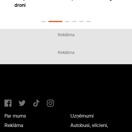
balle
Reklāma
Reklāma
Par mums
Uzņēmumi
Reklāma
Autobusi, vilcieni,