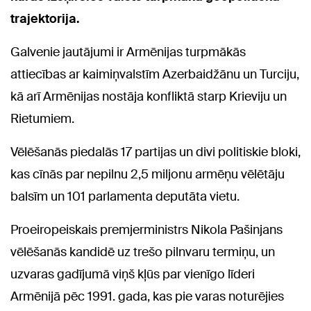
trajektorija.
Galvenie jautājumi ir Armēnijas turpmākās
attiecības ar kaimiņvalstīm Azerbaidžānu un Turciju,
kā arī Armēnijas nostāja konfliktā starp Krieviju un
Rietumiem.
Vēlēšanās piedalās 17 partijas un divi politiskie bloki,
kas cīnās par nepilnu 2,5 miljonu armēņu vēlētāju
balsīm un 101 parlamenta deputāta vietu.
Proeiropeiskais premjerministrs Nikola Pašinjans
vēlēšanās kandidē uz trešo pilnvaru termiņu, un
uzvaras gadījumā viņš kļūs par vienīgo līderi
Armēnijā pēc 1991. gada, kas pie varas noturējies