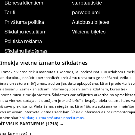
Biznesa klientiem
starptautiskie
Tarifi
pārvadājumi
Privātuma politika
Autobusu biļetes
Sīkdatņu iestatījumi
Vilcienu biļetes
Politiskā reklāma
Sīkdatņu lietošanas
noteikumi
 tīmekļa vietne izmanto sīkdatnes
Komentāru pievienošana
 tīmekļa vietnē tiek izmantotas sīkdatnes, lai nodrošinātu un uzlabotu tīmek
nes darbību., nosūtītu personalizētu reklāmu un satura ģenerēšanai, veiktu
āmas un satura mērījumus, auditorijas datu apkopošanu, kā arī produktu izst
TV programma
zlabošanu. Zemāk sniedzam informāciju par visām sīkdatnēm, kuras tiek
Līguma noteikumi
ntotas mūsu tīmekļa vietnēs. Sīkdatnes var atšķirties atkarībā no apmeklētā
rneta vietnes sadaļas. Lietotājam jebkurā brīdī ir iespēja piekrist, atteikties va
360 Ziņu kontakti
īt savu piekrišanu. Piekrišanas sniegšana, kā arī tās atsaukšana vai mainīša
ecas uz visām interneta vietnes sadaļām. Vairāk informācijas par izmantotaj
Helio Media
atnēm skatīt
sīkdatņu izmantošanas noteikumos.
ĪT VISUS PARTNERUS
(1718) →
Portāla palīdzības dienests: e-pasts -
info@1188.lv
PIELĀGOT IZVĒLI