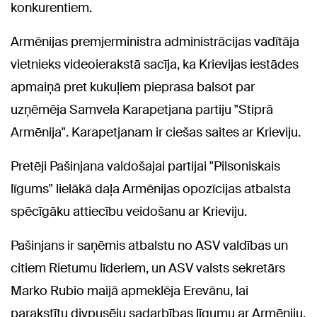
konkurentiem.
Armēnijas premjerministra administrācijas vadītāja
vietnieks videoierakstā sacīja, ka Krievijas iestādes
apmaiņā pret kukuļiem pieprasa balsot par
uzņēmēja Samvela Karapetjana partiju "Stiprā
Armēnija". Karapetjanam ir ciešas saites ar Krieviju.
Pretēji Pašinjana valdošajai partijai "Pilsoniskais
līgums" lielākā daļa Armēnijas opozīcijas atbalsta
spēcīgāku attiecību veidošanu ar Krieviju.
Pašinjans ir saņēmis atbalstu no ASV valdības un
citiem Rietumu līderiem, un ASV valsts sekretārs
Marko Rubio maijā apmeklēja Erevānu, lai
parakstītu divpusēju sadarbības līgumu ar Armēniju.