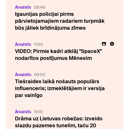
Ārvalstīs
08:49
Igaunijas policijai pirms
pārvietojamajiem radariem turpmāk
būs jāliek brīdinājuma zīmes
Ārvalstīs
11:50
VIDEO: Pirmie kadri atklāj "SpaceX"
nodarītos postījumus Mēnesim
Ārvalstīs
09:50
Tiešraides laikā nošauts populārs
influenceris; izmeklētājiem ir versija
par vainīgo
Ārvalstīs
19:15
Drāma uz Lietuvas robežas: izveido
slazdu pazemes tunelim, taču 20