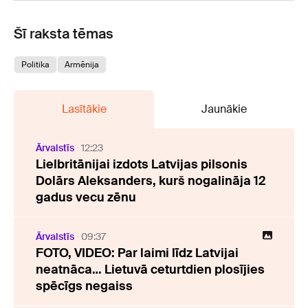
Šī raksta tēmas
Politika
Armēnija
Lasītākie
Jaunākie
Ārvalstīs
12:23
Lielbritānijai izdots Latvijas pilsonis
Dolārs Aleksanders, kurš nogalināja 12
gadus vecu zēnu
Ārvalstīs
09:37
FOTO, VIDEO: Par laimi līdz Latvijai
neatnāca… Lietuvā ceturtdien plosījies
spēcīgs negaiss