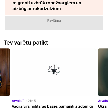
migranti uzbrūk robežsargiem un
aizbēg ar rokudzelžiem
Reklāma
Tev varētu patikt
Ārvalstīs
20:23
Ārvals
mīgi
Ukrainas prezidents ieradies vizītē Serbijā
ASV a