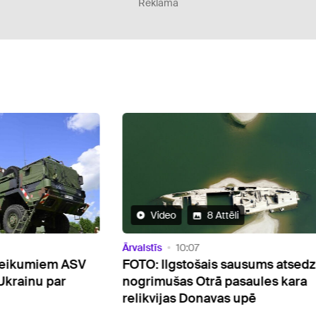
Reklāma
Video
8 Attēli
Ārvalstīs
10:07
Ārvals
ASV
FOTO: Ilgstošais sausums atsedzis
Aģen
nogrimušas Otrā pasaules kara
Krie
relikvijas Donavas upē
līme