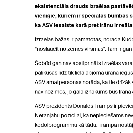
eksistenciāls drauds Izraēlas pastāvēš
vienīgie, kuriem ir speciālas bumbas šā
ka ASV iesaiste karā pret Irānu ir reāla
Izraēlas bažas ir pamatotas, norāda Kudors
“noslaucīt no zemes virsmas”. Tam ir gan re
Šobrīd gan nav apstiprināts Izraēlas vara
palikušas līdz tik liela apjoma urāna iegū
ASV amatpersonas norāda, ka tie drīzāk va
nav nozīmes, jo gala iznākums būs Irāna
ASV prezidents Donalds Tramps ir pievie
Netanjahu pozīcijai, ka nepieciešams nevi
kodolprogrammu kā tādu. Trampa nostāja 