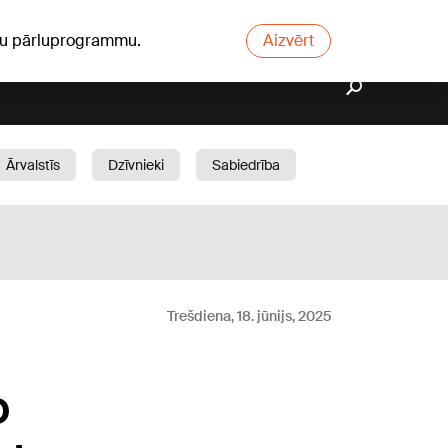
ūsu pārluprogrammu.
Aizvērt
Ārvalstīs
Dzīvnieki
Sabiedrība
Dārzs
Trešdiena, 18. jūnijs, 2025
o