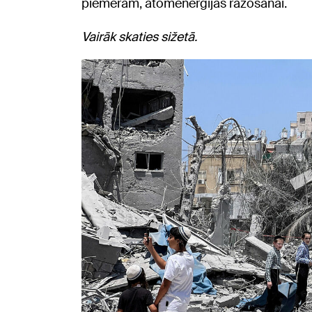
piemēram, atomenerģijas ražošanai.
Vairāk skaties sižetā.