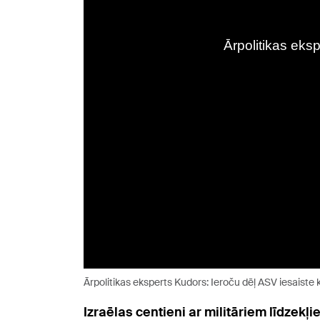
Ārpolitikas eksperts Kudors: Ieroču dēļ ASV iesaiste k
Izraēlas centieni ar militāriem līdzekļ