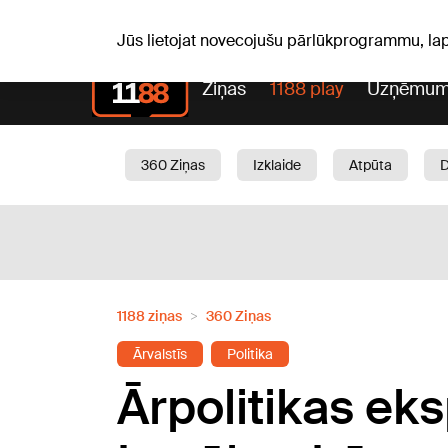
S, 08.08.2026.
+16
°C
Mudīte, Vladislava, Vladisl
Jūs lietojat novecojušu pārlūkprogrammu, la
Ziņas
1188 play
Uzņēmum
360 Ziņas
Izklaide
Atpūta
Aktuāli
Satiksme
Skaistumam
1188 ziņas
360 Ziņas
Ārvalstīs
Politika
Ārpolitikas ek