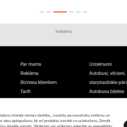
Reklāma
Par mums
Uzņēmumi
Reklāma
Autobusi, vilcieni,
Biznesa klientiem
starptautiskie pā
Tarifi
Autobusu biļetes
Privātuma politika
Vilcienu biļetes
Sīkdatņu iestatījumi
zlabotu tīmekļa vietnes darbību., nosūtītu personalizētu reklāmu un
Politiskā reklāma
as datu apkopošanu, kā arī produktu izstrādi un uzlabošanu. Zemāk
su tīmekļa vietnēs. Sīkdatnes var atšķirties atkarībā no apmeklētās