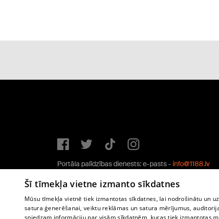
Portāla palīdzības dienests: e-pasts -
info@1188.lv
Copyright © 2004-2026 SIA HELIO MEDIA.
Šī tīmekļa vietne izmanto sīkdatnes
All rights reserved.
Mūsu tīmekļa vietnē tiek izmantotas sīkdatnes, lai nodrošinātu un u
satura ģenerēšanai, veiktu reklāmas un satura mērījumus, auditorij
sniedzam informāciju par visām sīkdatnēm, kuras tiek izmantotas mū