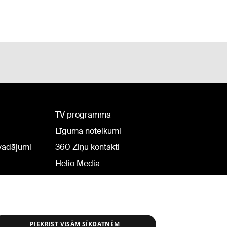
TV programma
Līguma noteikumi
rvadājumi
360 Ziņu kontakti
Helio Media
PIEKRIST VISĀM SĪKDATNĒM