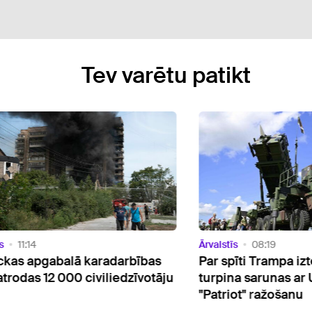
Tev varētu patikt
Ārvalstīs
08:19
ā karadarbības
Par spīti Trampa izteikumiem 
0 civiliedzīvotāju
turpina sarunas ar Ukrainu par
"Patriot" ražošanu