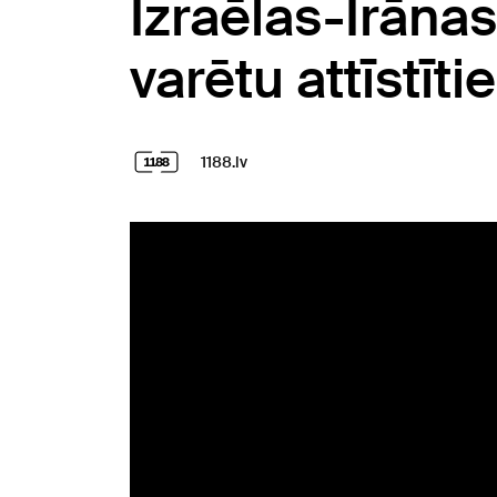
Izraēlas-Irānas
varētu attīstīti
1188.lv