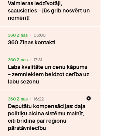
Valmieras iedzīvotāji,
saausieties – jūs grib nosvērt un
nomērīt!
360 Ziņas
05:00
360 Ziņas kontakti
360 Ziņas
17:31
Laba kvalitāte un cenu kāpums
– zemniekiem beidzot cerība uz
labu sezonu
360 Ziņas
16:22
Deputātu kompensācijas: daļa
politiķu aicina sistēmu mainīt,
citi brīdina par reģionu
pārstāvniecību