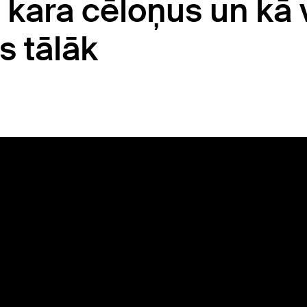
 kara cēloņus un kā 
es tālāk