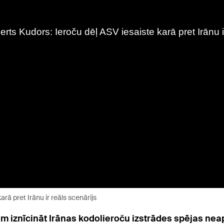
arā pret Irānu ir reāls scenārijs
iem iznīcināt Irānas kodolieroču izstrādes spējas neap