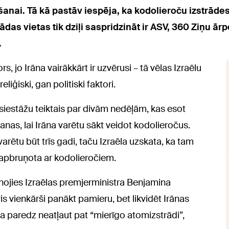
anai. Tā kā pastāv iespēja, ka kodolieroču izstrādes 
das vietas tik dziļi saspridzināt ir ASV, 360 Ziņu ār
.
, jo Irāna vairākkārt ir uzvērusi – tā vēlas Izraēlu
liģiski, gan politiski faktori.
siestāžu teiktais par divām nedēļām, kas esot
šanas, lai Irāna varētu sākt veidot kodolieročus.
rētu būt trīs gadi, taču Izraēla uzskata, ka tam
 apbruņota ar kodolieročiem.
nojies Izraēlas premjerministra Benjamina
s vienkārši panākt pamieru, bet likvidēt Irānas
paredz neatļaut pat “mierīgo atomizstrādi”,