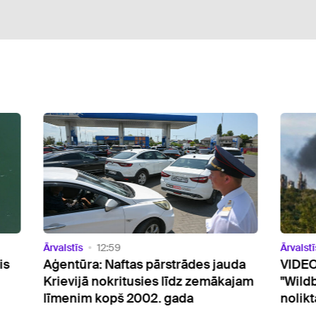
tīs
12:59
Ārvalstīs
09:57
tūra: Naftas pārstrādes jauda
VIDEO: Ukraiņi tu
vijā nokritusies līdz zemākajam
"Wildberries" - na
nim kopš 2002. gada
noliktava pie San