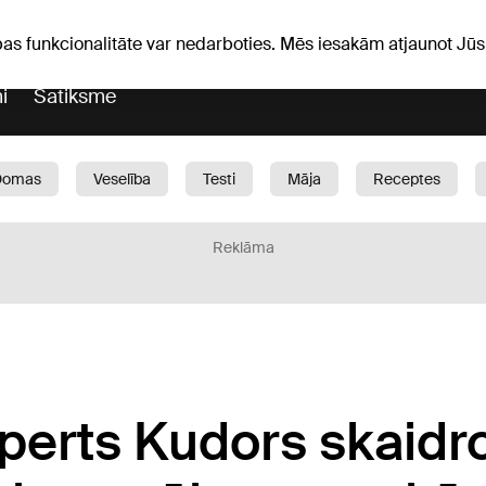
Laika ziņas
Horoskopi
avs
pas funkcionalitāte var nedarboties. Mēs iesakām atjaunot J
i
Satiksme
Domas
Veselība
Testi
Māja
Receptes
Bērni
Auto
1188 play
Sports
Bizness
Reklāma
sperts Kudors skaidr