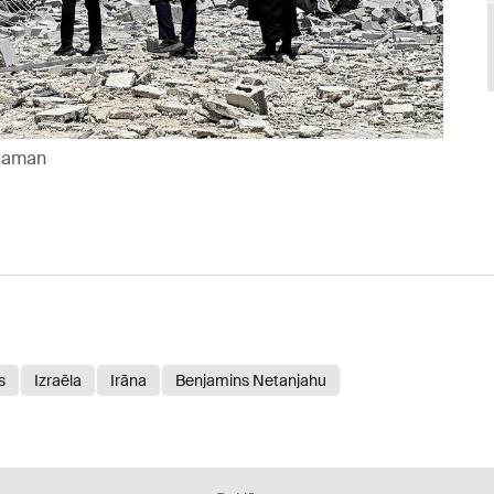
 Maman
s
Izraēla
Irāna
Benjamins Netanjahu