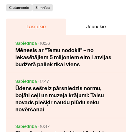
Cietumsods
Slimnīca
Lasītākie
Jaunākie
Sabiedrība
10:56
Mēnesis ar "Temu nodokli" – no
iekasētājiem 5 miljoniem eiro Latvijas
budžetā paliek tikai viens
Sabiedrība
17:47
Ūdens sešreiz pārsniedzis normu,
bojāti ceļi un muzeja krājumi: Talsu
novads piešķir naudu plūdu seku
novēršanai
Sabiedrība
16:47