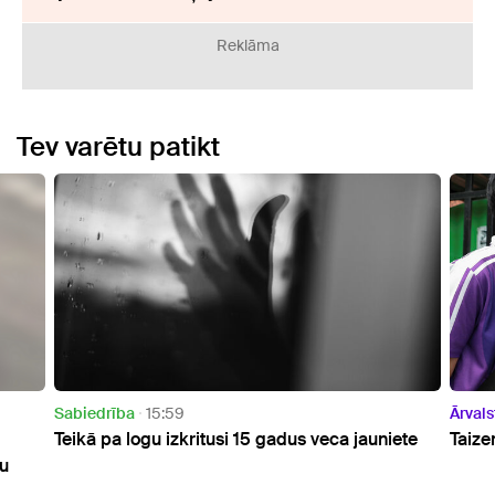
Reklāma
Tev varētu patikt
Ārvalstīs
09:23
15 gadus veca jauniete
Taizemē apšaudē skolā nogalināti se