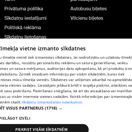
Privātuma politika
Autobusu biļetes
Sīkdatņu iestatījumi
Vilcienu biļetes
Politiskā reklāma
Sīkdatņu lietošanas
noteikumi
 tīmekļa vietne izmanto sīkdatnes
Komentāru pievienošana
 tīmekļa vietnē tiek izmantotas sīkdatnes, lai nodrošinātu un uzlabotu tīmek
nes darbību., nosūtītu personalizētu reklāmu un satura ģenerēšanai, veiktu
āmas un satura mērījumus, auditorijas datu apkopošanu, kā arī produktu izst
TV programma
zlabošanu. Zemāk sniedzam informāciju par visām sīkdatnēm, kuras tiek
Līguma noteikumi
ntotas mūsu tīmekļa vietnēs. Sīkdatnes var atšķirties atkarībā no apmeklētā
rneta vietnes sadaļas. Lietotājam jebkurā brīdī ir iespēja piekrist, atteikties va
360 Ziņu kontakti
īt savu piekrišanu. Piekrišanas sniegšana, kā arī tās atsaukšana vai mainīša
ecas uz visām interneta vietnes sadaļām. Vairāk informācijas par izmantotaj
Helio Media
atnēm skatīt
sīkdatņu izmantošanas noteikumos.
ĪT VISUS PARTNERUS
(1718) →
Portāla palīdzības dienests: e-pasts -
info@1188.lv
PIELĀGOT IZVĒLI
Copyright © 2004-2026 SIA HELIO MEDIA.
All rights reserved.
PIEKRIST VISĀM SĪKDATNĒM