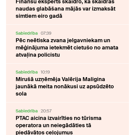
Finanšu eksperts skaidro, kā skaidras
naudas glabāšana mājās var izmaksāt
simtiem eiro gadā
Sabiedrība
07:39
Pēc neētiska zvana jelgavniekam un
mēģinājuma ietekmēt cietušo no amata
atvaļina policistu
Sabiedrība
10:19
Mirušā uzņēmēja Valērija Maligina
jaunākā meita nonākusi uz apsūdzēto
sola
Sabiedrība
20:57
PTAC aicina izvairīties no tūrisma
operatora un neiegādāties tā
piedāvātos ceļojumus