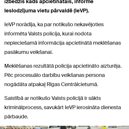
izbēdzis kāds apcietinātais, informē
Ieslodzījuma vietu pārvaldē (IeVP).
IeVP norādīja, ka par notikušo nekavējoties
informēta Valsts policija, kurai nodota
nepieciešamā informācija apcietinātā meklēšanas
pasākumu veikšanai.
Meklēšanas rezultātā policija apcietināto aizturēja.
Pēc procesuālo darbību veikšanas persona
nogādāta atpakaļ Rīgas Centrālcietumā.
Saistībā ar notikušo Valsts policijā ir sākts
kriminālprocess, savukārt IeVP ierosināta dienesta
pārbaude.