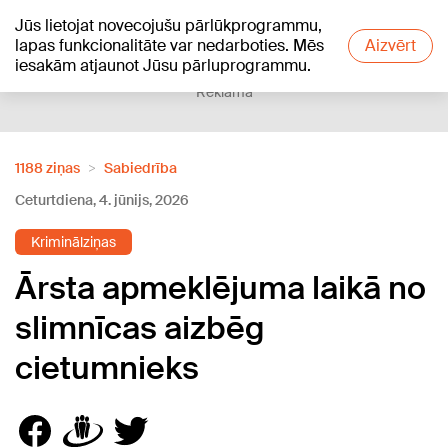
Jūs lietojat novecojušu pārlūkprogrammu,
+20
°C
lapas funkcionalitāte var nedarboties. Mēs
Aizvērt
iesakām atjaunot Jūsu pārluprogrammu.
Reklāma
1188 ziņas
Sabiedrība
Ceturtdiena, 4. jūnijs, 2026
Kriminālziņas
Ārsta apmeklējuma laikā no
slimnīcas aizbēg
cietumnieks