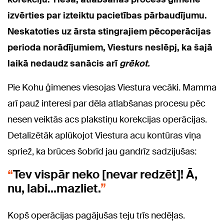
izvērties par izteiktu pacietības pārbaudījumu.
Neskatoties uz ārsta stingrajiem pēcoperācijas
perioda norādījumiem, Viesturs neslēpj, ka šajā
laikā nedaudz sanācis arī
grēkot.
Pie Kohu ģimenes viesojas Viestura vecāki. Mamma
arī pauž interesi par dēla atlabšanas procesu pēc
nesen veiktās acs plakstiņu korekcijas operācijas.
Detalizētāk aplūkojot Viestura acu kontūras viņa
spriež, ka brūces šobrīd jau gandrīz sadzijušas:
Tev vispār neko [nevar redzēt]! Ā,
nu, labi...mazliet.
Kopš operācijas pagājušas teju trīs nedēļas.