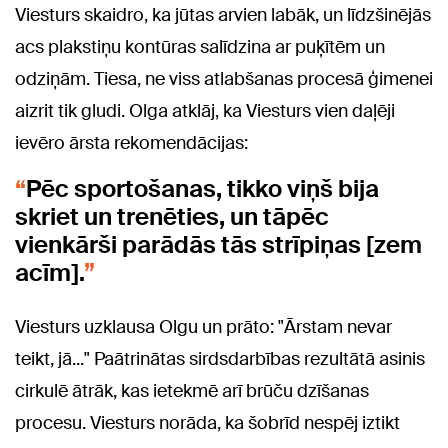
Viesturs skaidro, ka jūtas arvien labāk, un līdzšinējās
acs plakstiņu kontūras salīdzina ar puķītēm un
odziņām. Tiesa, ne viss atlabšanas procesā ģimenei
aizrit tik gludi. Olga atklāj, ka Viesturs vien daļēji
ievēro ārsta rekomendācijas:
Pēc sportošanas, tikko viņš bija
skriet un trenēties, un tāpēc
vienkārši parādās tās strīpiņas [zem
acīm].
Viesturs uzklausa Olgu un prāto: "Ārstam nevar
teikt, jā..." Paātrinātas sirdsdarbības rezultātā asinis
cirkulē ātrāk, kas ietekmē arī brūču dzīšanas
procesu. Viesturs norāda, ka šobrīd nespēj iztikt