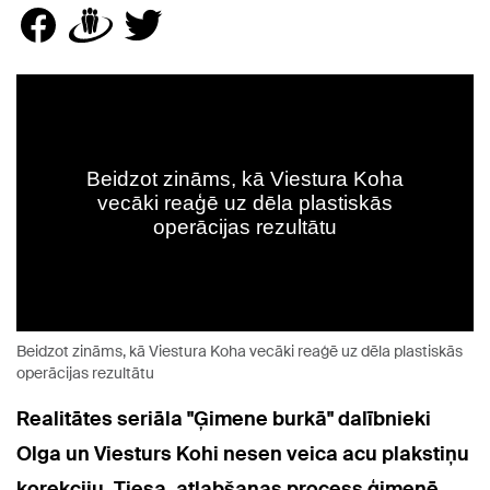
Beidzot zināms, kā Viestura Koha vecāki reaģē uz dēla plastiskās
operācijas rezultātu
Realitātes seriāla "Ģimene burkā" dalībnieki
Olga un Viesturs Kohi nesen veica acu plakstiņu
korekciju. Tiesa, atlabšanas process ģimenē