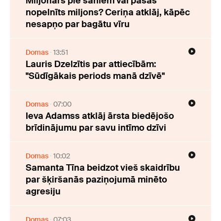
Miljonārs pie sāniem vai pašas
nopelnīts miljons? Ceriņa atklāj, kāpēc
nesapņo par bagātu vīru
Domas
13:51
Lauris Dzelzītis par attiecībām:
"Sūdīgākais periods manā dzīvē"
Domas
07:00
Ieva Adamss atklāj ārsta biedējošo
brīdinājumu par savu intīmo dzīvi
Domas
10:02
Samanta Tīna beidzot vieš skaidrību
par šķiršanās paziņojumā minēto
agresiju
Domas
07:03