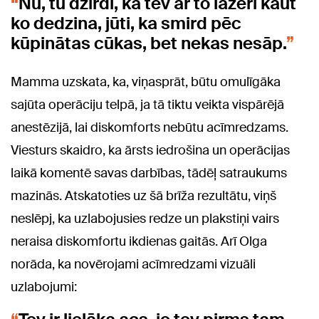
Nu, tu dzirdi, ka tev ar to lāzeri kaut
ko dedzina, jūti, ka smird pēc
kūpinātas cūkas, bet nekas nesāp.
Mamma uzskata, ka, viņasprāt, būtu omulīgāka
sajūta operāciju telpā, ja tā tiktu veikta vispārējā
anestēzijā, lai diskomforts nebūtu acīmredzams.
Viesturs skaidro, ka ārsts iedrošina un operācijas
laikā komentē savas darbības, tādēļ satraukums
mazinās. Atskatoties uz šā brīža rezultātu, viņš
neslēpj, ka uzlabojusies redze un plakstiņi vairs
neraisa diskomfortu ikdienas gaitās. Arī Olga
norāda, ka novērojami acīmredzami vizuāli
uzlabojumi: