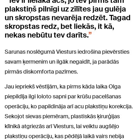
Tev ir lielāka acs, jo tev pirms tam
plakstiņš pilnīgi uz zīlītes jau gulēja
un skropstas nevarēja redzēt. Tagad
skropstas redz, bet liekās, it kā,
nekas nebūtu tev darīts.
Sarunas noslēgumā Viesturs iedrošina pievērsties
savam ķermenim un ilgāk negaidīt, ja parādās
pirmās diskomforta pazīmes.
Jau iepriekš vēstījām, ka pirms kāda laika Olga
piepildīja ilgi loloto sapni par krūšu pacelšanas
operāciju, ko papildināja arī acu plakstiņu korekcija.
Sekojot sievas piemēram, plastiskās ķirurģijas
klīnikā atgriezās arī Viesturs, lai veiktu augšējo
plakstiņu operāciju, kas pēdējā laikā vairs nebija