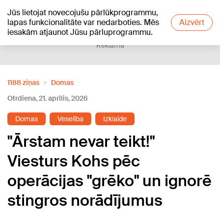
Jūs lietojat novecojušu pārlūkprogrammu,
+25
°C
lapas funkcionalitāte var nedarboties. Mēs
Aizvērt
iesakām atjaunot Jūsu pārluprogrammu.
Reklāma
1188 ziņas
Domas
Otrdiena, 21. aprīlis, 2026
Domas
Veselība
Izklaide
"Ārstam nevar teikt!"
Viesturs Kohs pēc
operācijas "grēko" un ignorē
stingros norādījumus