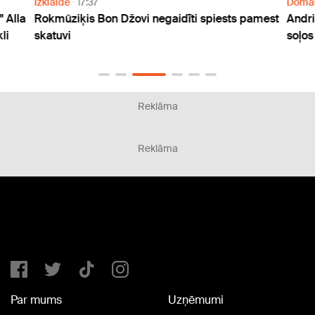
Izklaide
17:37
Doma
 Alla
Rokmūziķis Bon Džovi negaidīti spiests pamest
Andri
li
skatuvi
soļos
Reklāma
Reklāma
Par mums
Uzņēmumi