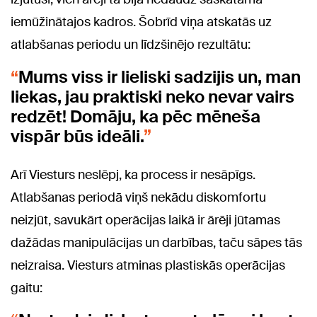
iemūžinātajos kadros. Šobrīd viņa atskatās uz
atlabšanas periodu un līdzšinējo rezultātu:
Mums viss ir lieliski sadzijis un, man
liekas, jau praktiski neko nevar vairs
redzēt! Domāju, ka pēc mēneša
vispār būs ideāli.
Arī Viesturs neslēpj, ka process ir nesāpīgs.
Atlabšanas periodā viņš nekādu diskomfortu
neizjūt, savukārt operācijas laikā ir ārēji jūtamas
dažādas manipulācijas un darbības, taču sāpes tās
neizraisa. Viesturs atminas plastiskās operācijas
gaitu: