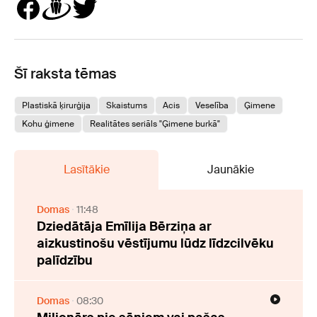
Šī raksta tēmas
Plastiskā ķirurģija
Skaistums
Acis
Veselība
Ģimene
Kohu ģimene
Realitātes seriāls "Ģimene burkā"
Lasītākie
Jaunākie
Domas
11:48
Dziedātāja Emīlija Bērziņa ar
aizkustinošu vēstījumu lūdz līdzcilvēku
palīdzību
Domas
08:30