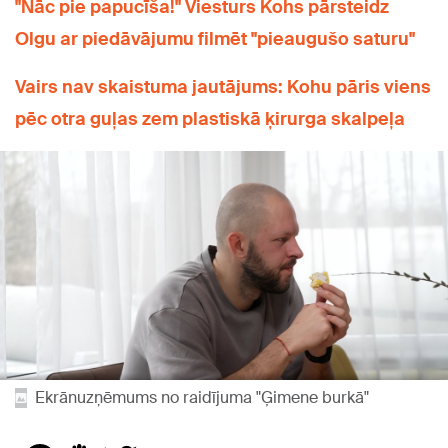
"Nāc pie papucīša!" Viesturs Kohs pārsteidz
Olgu ar piedāvājumu filmēt "pieaugušo saturu"
Vairs nav skaistuma jautājums: Kohu pāris viens
pēc otra guļas zem plastiskā ķirurga skalpeļa
Ekrānuzņēmums no raidījuma "Ģimene burkā"