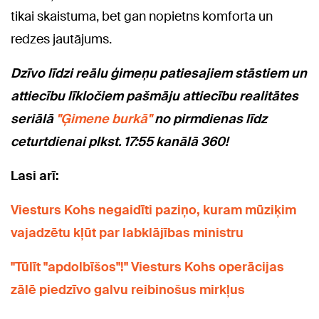
tikai skaistuma, bet gan nopietns komforta un
redzes jautājums.
Dzīvo līdzi reālu ģimeņu patiesajiem stāstiem un
attiecību līkločiem pašmāju attiecību realitātes
seriālā
"Ģimene burkā"
no pirmdienas līdz
ceturtdienai plkst. 17:55 kanālā 360!
Lasi arī:
Viesturs Kohs negaidīti paziņo, kuram mūziķim
vajadzētu kļūt par labklājības ministru
"Tūlīt "apdolbīšos"!" Viesturs Kohs operācijas
zālē piedzīvo galvu reibinošus mirkļus