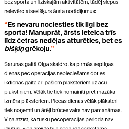
bez sporta un fiziskajām aktivitātēm, tādēļ slepus
neievēro atsevišķurs ārsta norādījumus:
Es nevaru nociesties tik ilgi bez
sporta! Manuprāt, ārsts ieteica trīs
līdz četras nedēļas atturēties, bet es
bišķiņ
grēkoju.
Sarunas gaitā Olga skaidro, ka pirmās septiņas
dienas pēc operācijas nepieciešams doties
ikdienas gaitā ar īpašiem plāksteriem uz acu
plakstiņiem. Vēlāk tie tiek nomainīti pret mazāka
izmēra plāksteriem. Piecas dienas vēlāk plāksteri
tiek noņemti un ārēji brūces vairs nav pamanāmas.
Viņa atzīst, ka tūsku pēcoperācijas periodā nav
izjutusi, vien ārēji tā bija nedaudz saskatāma