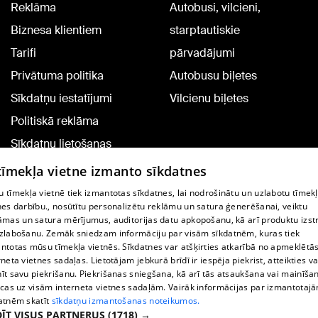
Reklāma
Autobusi, vilcieni,
Biznesa klientiem
starptautiskie
Tarifi
pārvadājumi
Privātuma politika
Autobusu biļetes
Sīkdatņu iestatījumi
Vilcienu biļetes
Politiskā reklāma
Sīkdatņu lietošanas
noteikumi
 tīmekļa vietne izmanto sīkdatnes
Komentāru pievienošana
 tīmekļa vietnē tiek izmantotas sīkdatnes, lai nodrošinātu un uzlabotu tīmek
nes darbību., nosūtītu personalizētu reklāmu un satura ģenerēšanai, veiktu
āmas un satura mērījumus, auditorijas datu apkopošanu, kā arī produktu izst
TV programma
zlabošanu. Zemāk sniedzam informāciju par visām sīkdatnēm, kuras tiek
Līguma noteikumi
ntotas mūsu tīmekļa vietnēs. Sīkdatnes var atšķirties atkarībā no apmeklētā
rneta vietnes sadaļas. Lietotājam jebkurā brīdī ir iespēja piekrist, atteikties va
360 Ziņu kontakti
īt savu piekrišanu. Piekrišanas sniegšana, kā arī tās atsaukšana vai mainīša
ecas uz visām interneta vietnes sadaļām. Vairāk informācijas par izmantotaj
Helio Media
atnēm skatīt
sīkdatņu izmantošanas noteikumos.
ĪT VISUS PARTNERUS
(1718) →