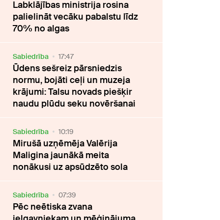
Labklājības ministrija rosina
palielināt vecāku pabalstu līdz
70% no algas
Sabiedrība
17:47
Ūdens sešreiz pārsniedzis
normu, bojāti ceļi un muzeja
krājumi: Talsu novads piešķir
naudu plūdu seku novēršanai
Sabiedrība
10:19
Mirušā uzņēmēja Valērija
Maligina jaunākā meita
nonākusi uz apsūdzēto sola
Sabiedrība
07:39
Pēc neētiska zvana
jelgavniekam un mēģinājuma