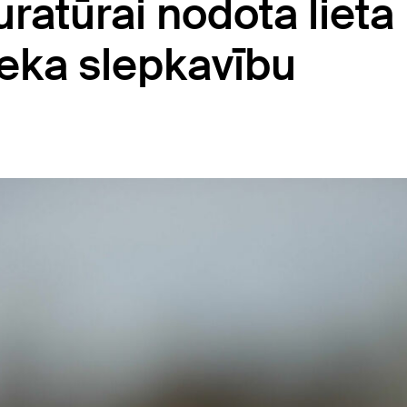
uratūrai nodota lieta
ieka slepkavību