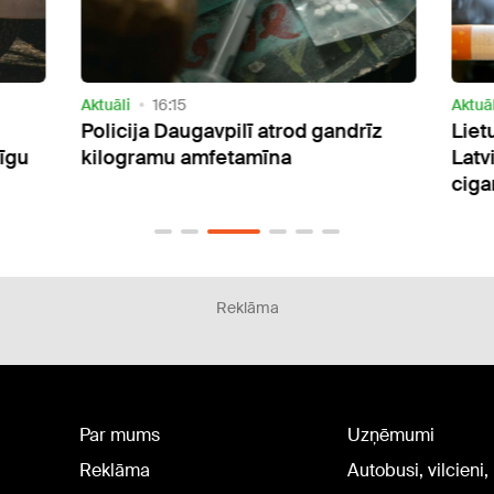
Aktuāli
16:15
Aktuāl
Policija Daugavpilī atrod gandrīz
Liet
īgu
kilogramu amfetamīna
Latv
ciga
Reklāma
Par mums
Uzņēmumi
Reklāma
Autobusi, vilcieni,