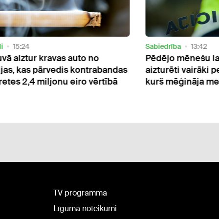
i
15:24
Sabiedrība
13:42
uvā aiztur kravas auto no
Pēdējo mēnešu la
ijas, kas pārvedis kontrabandas
aizturēti vairāki pe
retes 2,4 miljonu eiro vērtībā
kurš mēģināja mežā
TV programma
Līguma noteikumi