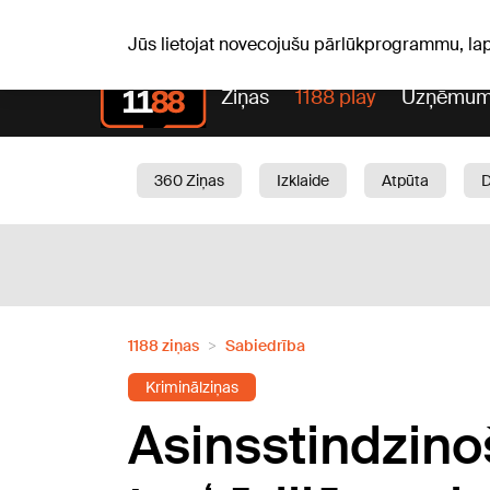
S, 08.08.2026.
+15
°C
Mudīte, Vladislava, Vladisl
Jūs lietojat novecojušu pārlūkprogrammu, la
Ziņas
1188 play
Uzņēmum
360 Ziņas
Izklaide
Atpūta
Aktuāli
Satiksme
Skaistumam
1188 ziņas
Sabiedrība
Kriminālziņas
Asinsstindzino