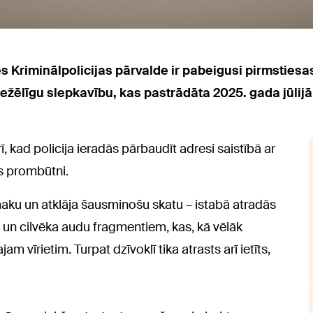
es Kriminālpolicijas pārvalde ir pabeigusi pirmstie
nežēlīgu slepkavību, kas pastrādāta 2025. gada jūl
kad policija ieradās pārbaudīt adresi saistībā ar
s prombūtni.
maku un atklāja šausminošu skatu – istabā atradās
un cilvēka audu fragmentiem, kas, kā vēlāk
m vīrietim. Turpat dzīvoklī tika atrasts arī ietīts,