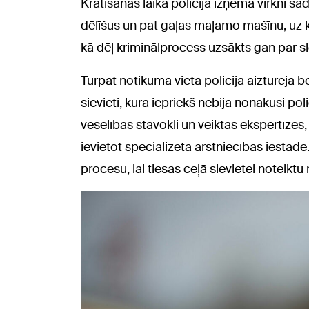
Kratīšanas laikā policija izņēma virkni sad
dēlīšus un pat gaļas maļamo mašīnu, uz 
kā dēļ kriminālprocess uzsākts gan par s
Turpat notikuma vietā policija aizturēja 
sievieti, kura iepriekš nebija nonākusi p
veselības stāvokli un veiktās ekspertīze
ievietot specializētā ārstniecības iestādē.
procesu, lai tiesas ceļā sievietei noteikt