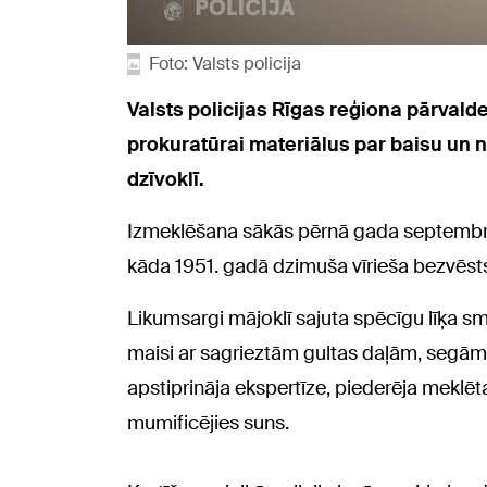
Foto: Valsts policija
Valsts policijas Rīgas reģiona pārvald
prokuratūrai materiālus par baisu un 
dzīvoklī.
Izmeklēšana sākās pērnā gada septembrī, 
kāda 1951. gadā dzimuša vīrieša bezvēst
Likumsargi mājoklī sajuta spēcīgu līķa s
maisi ar sagrieztām gultas daļām, segām 
apstiprināja ekspertīze, piederēja meklētaja
mumificējies suns.