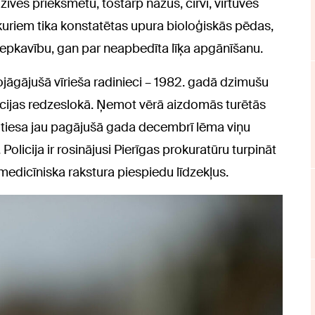
zīves priekšmetu, tostarp nažus, cirvi, virtuves
kuriem tika konstatētas upura bioloģiskās pēdas,
lepkavību, gan par neapbedīta līķa apgānīšanu.
bojāgājušā vīrieša radinieci – 1982. gadā dzimušu
olicijas redzeslokā. Ņemot vērā aizdomās turētās
s, tiesa jau pagājušā gada decembrī lēma viņu
 Policija ir rosinājusi Pierīgas prokuratūru turpināt
u medicīniska rakstura piespiedu līdzekļus.