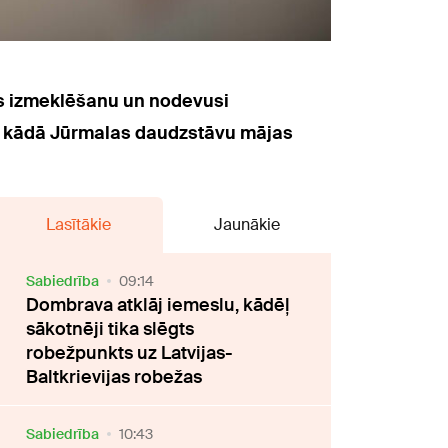
sas izmeklēšanu un nodevusi
ijā kādā Jūrmalas daudzstāvu mājas
Lasītākie
Jaunākie
Sabiedrība
09:14
Dombrava atklāj iemeslu, kādēļ
sākotnēji tika slēgts
robežpunkts uz Latvijas-
Baltkrievijas robežas
Sabiedrība
10:43