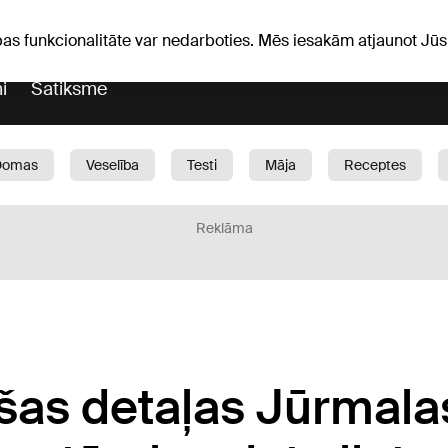
Laika ziņas
Horoskopi
avs
pas funkcionalitāte var nedarboties. Mēs iesakām atjaunot J
i
Satiksme
Domas
Veselība
Testi
Māja
Receptes
Bērni
Auto
1188 play
Sports
Bizness
Reklāma
šas detaļas Jūrmala