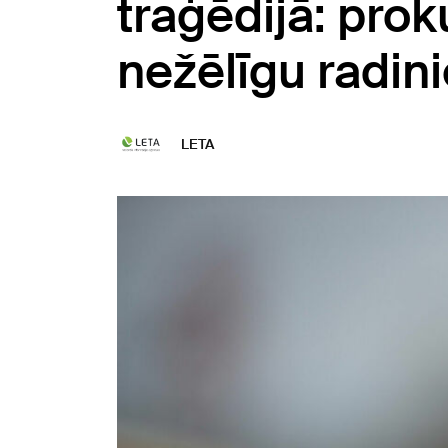
traģēdijā: prok
nežēlīgu radin
LETA