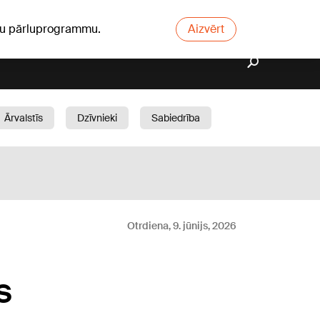
ūsu pārluprogrammu.
Aizvērt
Ārvalstīs
Dzīvnieki
Sabiedrība
Dārzs
Otrdiena, 9. jūnijs, 2026
s