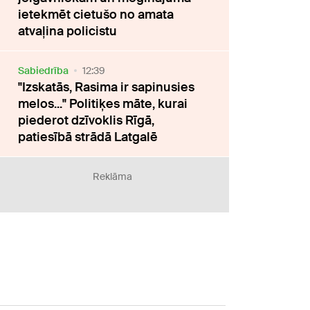
ietekmēt cietušo no amata
atvaļina policistu
Sabiedrība
12:39
"Izskatās, Rasima ir sapinusies
melos..." Politiķes māte, kurai
piederot dzīvoklis Rīgā,
patiesībā strādā Latgalē
Reklāma