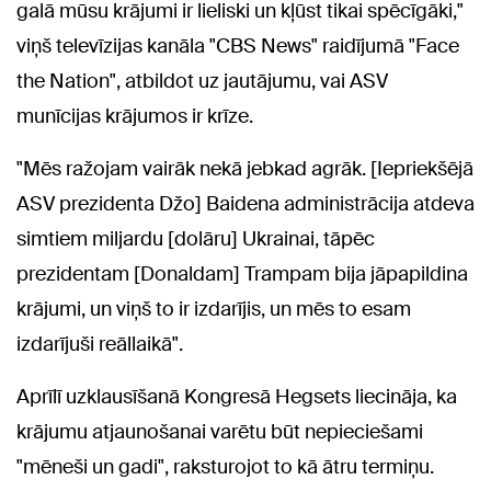
galā mūsu krājumi ir lieliski un kļūst tikai spēcīgāki,"
viņš televīzijas kanāla "CBS News" raidījumā "Face
the Nation", atbildot uz jautājumu, vai ASV
munīcijas krājumos ir krīze.
"Mēs ražojam vairāk nekā jebkad agrāk. [Iepriekšējā
ASV prezidenta Džo] Baidena administrācija atdeva
simtiem miljardu [dolāru] Ukrainai, tāpēc
prezidentam [Donaldam] Trampam bija jāpapildina
krājumi, un viņš to ir izdarījis, un mēs to esam
izdarījuši reāllaikā".
Aprīlī uzklausīšanā Kongresā Hegsets liecināja, ka
krājumu atjaunošanai varētu būt nepieciešami
"mēneši un gadi", raksturojot to kā ātru termiņu.