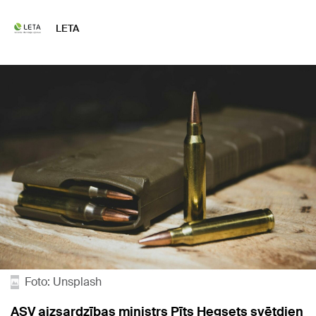
LETA
Foto: Unsplash
ASV aizsardzības ministrs Pīts Hegsets svētdien