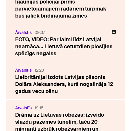
Igaunijas policijai pirms
pārvietojamajiem radariem turpmāk
būs jāliek brīdinājuma zīmes
Ārvalstīs
09:37
FOTO, VIDEO: Par laimi līdz Latvijai
neatnāca… Lietuvā ceturtdien plosījies
spēcīgs negaiss
Ārvalstīs
12:23
Lielbritānijai izdots Latvijas pilsonis
Dolārs Aleksanders, kurš nogalināja 12
gadus vecu zēnu
Ārvalstīs
19:15
Drāma uz Lietuvas robežas: izveido
slazdu pazemes tunelim, taču 20
migranti uzbrūk robežsargiem un