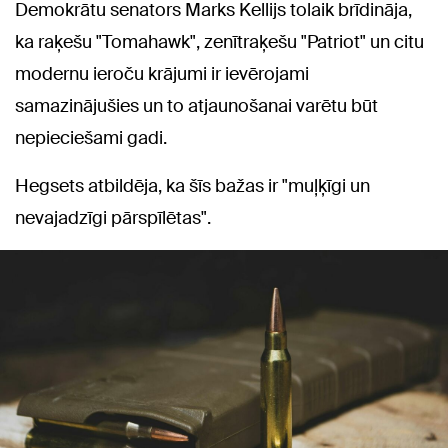
Demokrātu senators Marks Kellijs tolaik brīdināja,
ka raķešu "Tomahawk", zenītraķešu "Patriot" un citu
modernu ieroču krājumi ir ievērojami
samazinājušies un to atjaunošanai varētu būt
nepieciešami gadi.
Hegsets atbildēja, ka šīs bažas ir "muļķīgi un
nevajadzīgi pārspīlētas".