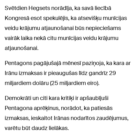
Svētdien Hegsets norādīja, ka savā liecībā
Kongresā esot spekulējis, ka atsevišķu munīcijas
veidu krājumu atjaunošanai būs nepieciešams
vairāk laika nekā citu munīcijas veidu krājumu
atjaunošanai.
Pentagons pagājušajā mēnesī paziņoja, ka kara ar
Irānu izmaksas ir pieaugušas līdz gandrīz 29
miljardiem dolāru (25 miljardiem eiro).
Demokrāti un citi kara kritiķi ir apšaubījuši
Pentagona aprēķinus, norādot, ka patiesās
izmaksas, ieskaitot Irānas nodarītos zaudējumus,
varētu būt daudz lielākas.