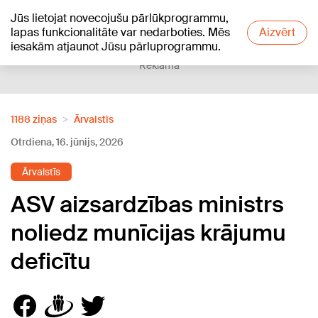
Jūs lietojat novecojušu pārlūkprogrammu,
+20
°C
lapas funkcionalitāte var nedarboties. Mēs
Aizvērt
iesakām atjaunot Jūsu pārluprogrammu.
Reklāma
1188 ziņas
Ārvalstīs
Otrdiena, 16. jūnijs, 2026
Ārvalstīs
ASV aizsardzības ministrs
noliedz munīcijas krājumu
deficītu