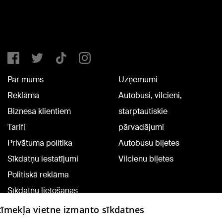
Par mums
Uzņēmumi
Reklāma
Autobusi, vilcieni,
Biznesa klientiem
starptautiskie
Tarifi
pārvadājumi
Privātuma politika
Autobusu biļetes
Sīkdatņu iestatījumi
Vilcienu biļetes
Politiskā reklāma
Sīkdatņu lietošanas
noteikumi
 tīmekļa vietne izmanto sīkdatnes