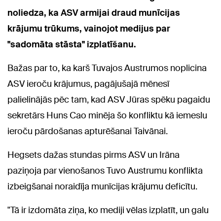
noliedza, ka ASV armijai draud munīcijas
krājumu trūkums, vainojot medijus par
"sadomāta stāsta" izplatīšanu.
Bažas par to, ka karš Tuvajos Austrumos noplicina
ASV ieroču krājumus, pagājušajā mēnesī
palielinājās pēc tam, kad ASV Jūras spēku pagaidu
sekretārs Huns Cao minēja šo konfliktu kā iemeslu
ieroču pārdošanas apturēšanai Taivānai.
Hegsets dažas stundas pirms ASV un Irāna
paziņoja par vienošanos Tuvo Austrumu konflikta
izbeigšanai noraidīja munīcijas krājumu deficītu.
"Tā ir izdomāta ziņa, ko mediji vēlas izplatīt, un galu