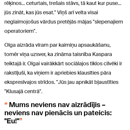
rēķinos... ceturtais, trešais stāvs, tā kaut kur puse...
jūs zināt, kas jūs esat." Viņš arī velta visai
neglaimojošus vārdus pretējās mājas "slepenajiem
operatoriem".
Olga aizrāda vīram par kaimiņu apsaukāšanu,
tomēr viņa uzsver, ka zināma taisnība Kaspara
teiktajā ir. Olgai vairākkārt sociālajos tīklos cilvēki ir
rakstījuši, ka viņiem ir apriebies klausīties pāra
ekspresīvajos strīdos. "Jūs jau apnikāt bļaustīties
"Klusajā centrā".
Mums neviens nav aizrādījis –
neviens nav pienācis un pateicis:
"Eu!"