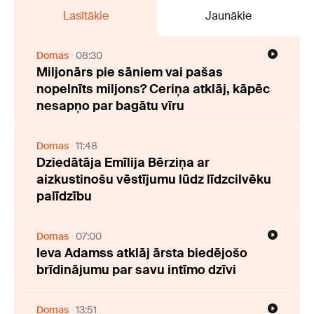
Lasītākie
Jaunākie
Domas
08:30
Miljonārs pie sāniem vai pašas
nopelnīts miljons? Ceriņa atklāj, kāpēc
nesapņo par bagātu vīru
Domas
11:48
Dziedātāja Emīlija Bērziņa ar
aizkustinošu vēstījumu lūdz līdzcilvēku
palīdzību
Domas
07:00
Ieva Adamss atklāj ārsta biedējošo
brīdinājumu par savu intīmo dzīvi
Domas
13:51