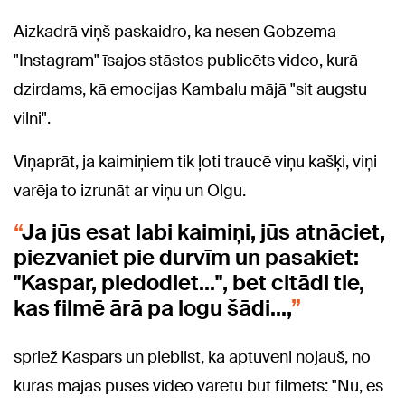
Aizkadrā viņš paskaidro, ka nesen Gobzema
"Instagram" īsajos stāstos publicēts video, kurā
dzirdams, kā emocijas Kambalu mājā "sit augstu
vilni".
Viņaprāt, ja kaimiņiem tik ļoti traucē viņu kašķi, viņi
varēja to izrunāt ar viņu un Olgu.
Ja jūs esat labi kaimiņi, jūs atnāciet,
piezvaniet pie durvīm un pasakiet:
"Kaspar, piedodiet...", bet citādi tie,
kas filmē ārā pa logu šādi...,
spriež Kaspars un piebilst, ka aptuveni nojauš, no
kuras mājas puses video varētu būt filmēts: "Nu, es