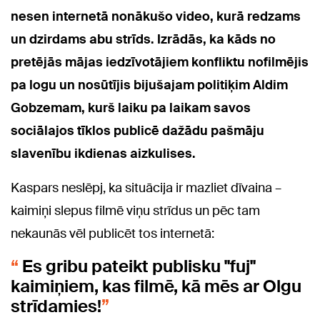
nesen internetā nonākušo video, kurā redzams
un dzirdams abu strīds. Izrādās, ka kāds no
pretējās mājas iedzīvotājiem konfliktu nofilmējis
pa logu un nosūtījis bijušajam politiķim Aldim
Gobzemam, kurš laiku pa laikam savos
sociālajos tīklos publicē dažādu pašmāju
slavenību ikdienas aizkulises.
Kaspars neslēpj, ka situācija ir mazliet dīvaina –
kaimiņi slepus filmē viņu strīdus un pēc tam
nekaunās vēl publicēt tos internetā:
Es gribu pateikt publisku "fuj"
kaimiņiem, kas filmē, kā mēs ar Olgu
strīdamies!