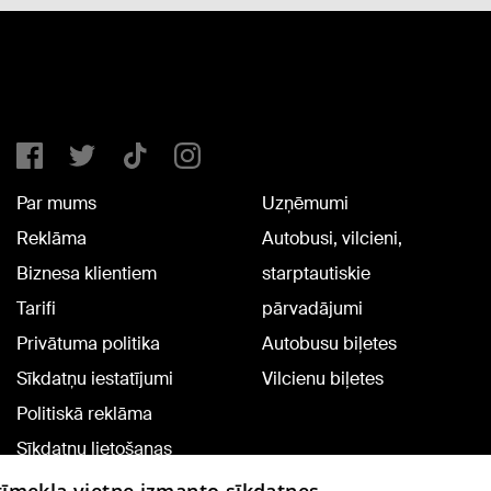
Par mums
Uzņēmumi
Reklāma
Autobusi, vilcieni,
Biznesa klientiem
starptautiskie
Tarifi
pārvadājumi
Privātuma politika
Autobusu biļetes
Sīkdatņu iestatījumi
Vilcienu biļetes
Politiskā reklāma
Sīkdatņu lietošanas
noteikumi