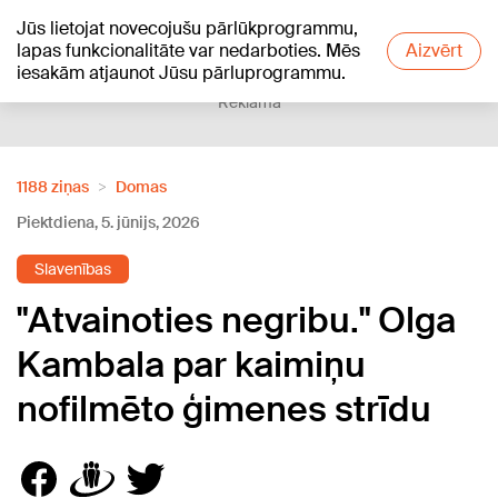
Jūs lietojat novecojušu pārlūkprogrammu,
+21
°C
lapas funkcionalitāte var nedarboties. Mēs
Aizvērt
iesakām atjaunot Jūsu pārluprogrammu.
Reklāma
1188 ziņas
Domas
Piektdiena, 5. jūnijs, 2026
Slavenības
"Atvainoties negribu." Olga
Kambala par kaimiņu
nofilmēto ģimenes strīdu