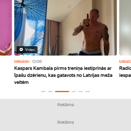
Video
Izklaide
12:06
Izklai
Kaspars Kambala pirms treniņa iestiprinās ar
Radio
īpašu dzērienu, kas gatavots no Latvijas meža
iespa
veltēm
Reklāma
Reklāma