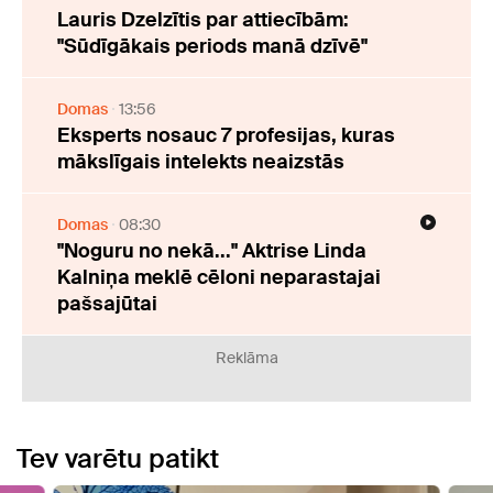
Lauris Dzelzītis par attiecībām:
"Sūdīgākais periods manā dzīvē"
Domas
13:56
Eksperts nosauc 7 profesijas, kuras
mākslīgais intelekts neaizstās
Domas
08:30
"Noguru no nekā..." Aktrise Linda
Kalniņa meklē cēloni neparastajai
pašsajūtai
Reklāma
Tev varētu patikt