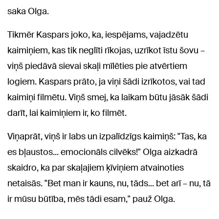
saka Olga.
Tikmēr Kaspars joko, ka, iespējams, vajadzētu
kaimiņiem, kas tik neglīti rīkojas, uzrīkot īstu šovu –
viņš piedāvā sievai skaļi mīlēties pie atvērtiem
logiem. Kaspars prāto, ja viņi šādi izrīkotos, vai tad
kaimiņi filmētu. Viņš smej, ka laikam būtu jāsāk šādi
darīt, lai kaimiņiem ir, ko filmēt.
Viņaprāt, viņš ir labs un izpalīdzīgs kaimiņš: "Tas, ka
es bļaustos... emocionāls cilvēks!" Olga aizkadrā
skaidro, ka par skaļajiem ķīviņiem atvainoties
netaisās. "Bet man ir kauns, nu, tāds... bet arī – nu, tā
ir mūsu būtība, mēs tādi esam," pauž Olga.