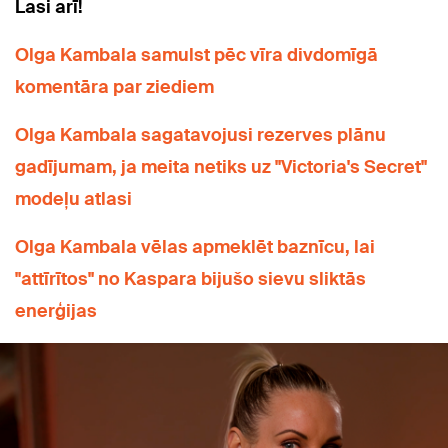
Lasi arī!
Olga Kambala samulst pēc vīra divdomīgā
komentāra par ziediem
Olga Kambala sagatavojusi rezerves plānu
gadījumam, ja meita netiks uz "Victoria's Secret"
modeļu atlasi
Olga Kambala vēlas apmeklēt baznīcu, lai
"attīrītos" no Kaspara bijušo sievu sliktās
enerģijas