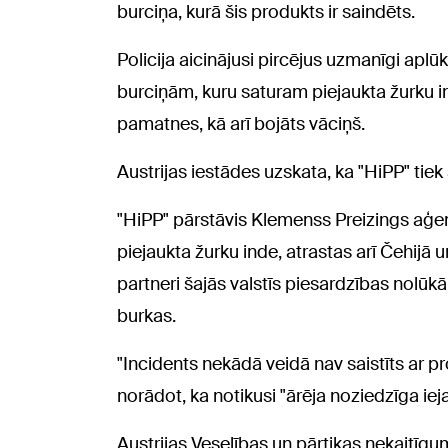
burciņa, kurā šis produkts ir saindēts.
Policija aicinājusi pircējus uzmanīgi aplū
burciņām, kuru saturam piejaukta žurku in
pamatnes, kā arī bojāts vāciņš.
Austrijas iestādes uzskata, ka "HiPP" tiek
"HiPP" pārstāvis Klemenss Preizings aģen
piejaukta žurku inde, atrastas arī Čehijā 
partneri šajās valstīs piesardzības nolūkā
burkas.
"Incidents nekādā veidā nav saistīts ar pr
norādot, ka notikusi "ārēja noziedzīga ie
Austrijas Veselības un pārtikas nekaitīg