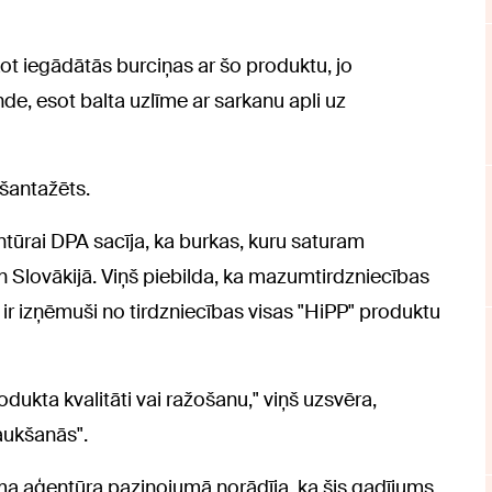
kot iegādātās burciņas ar šo produktu, jo
de, esot balta uzlīme ar sarkanu apli uz
 šantažēts.
tūrai DPA sacīja, ka burkas, kuru saturam
un Slovākijā. Viņš piebilda, ka mazumtirdzniecības
 ir izņēmuši no tirdzniecības visas "HiPP" produktu
odukta kvalitāti vai ražošanu," viņš uzsvēra,
jaukšanās".
uma aģentūra paziņojumā norādīja, ka šis gadījums