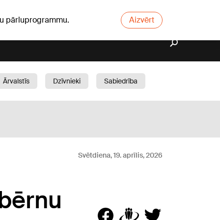
ūsu pārluprogrammu.
Aizvērt
Ārvalstīs
Dzīvnieki
Sabiedrība
Dārzs
Svētdiena, 19. aprīlis, 2026
 bērnu