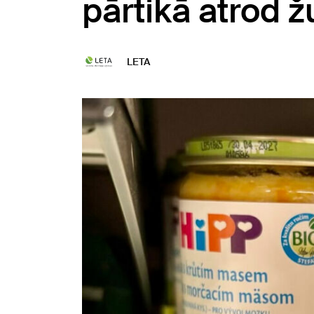
pārtikā atrod ž
LETA