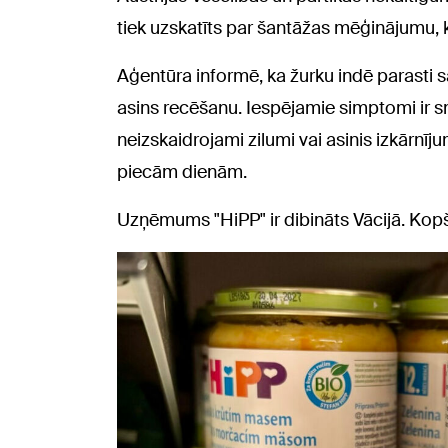
tiek uzskatīts par šantāžas mēģinājumu, k
Aģentūra informē, ka žurku indē parasti 
asins recēšanu. Iespējamie simptomi ir
neizskaidrojami zilumi vai asinis izkārnī
piecām dienām.
Uzņēmums "HiPP" ir dibināts Vācijā. Kop