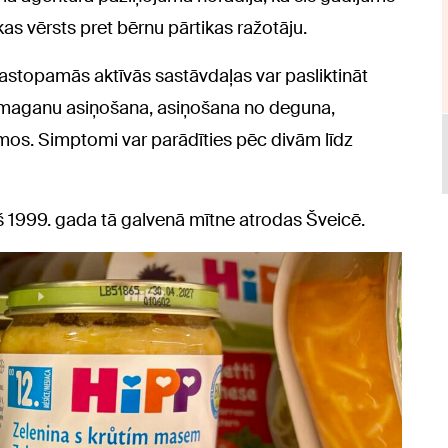
as vērsts pret bērnu pārtikas ražotāju.
sastopamās aktīvās sastāvdaļas var pasliktināt
 smaganu asiņošana, asiņošana no deguna,
jumos. Simptomi var parādīties pēc divām līdz
š 1999. gada tā galvenā mītne atrodas Šveicē.