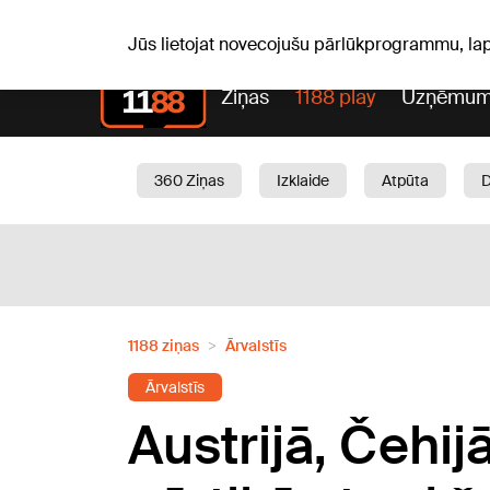
S, 08.08.2026.
+20
°C
Mudīte, Vladislava, Vladisl
Jūs lietojat novecojušu pārlūkprogrammu, la
Ziņas
1188 play
Uzņēmum
360 Ziņas
Izklaide
Atpūta
Aktuāli
Satiksme
Skaistumam
1188 ziņas
Ārvalstīs
Ārvalstīs
Austrijā, Čehij