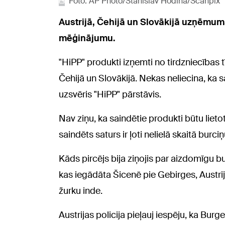
Foto: AP Photo/Stanislav Hodina/Scanpix
Austrijā, Čehijā un Slovākijā uzņēmuma
mēģinājumu.
"HiPP" produkti izņemti no tirdzniecības t
Čehijā un Slovākijā. Nekas neliecina, ka s
uzsvēris "HiPP" pārstāvis.
Nav ziņu, ka saindētie produkti būtu lietot
saindēts saturs ir ļoti nelielā skaitā burciņ
Kāds pircējs bija ziņojis par aizdomīgu b
kas iegādāta Šicenē pie Gebirges, Austri
žurku inde.
Austrijas policija pieļauj iespēju, ka Bur