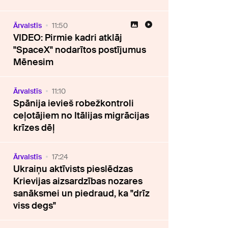
Ārvalstīs
11:50
VIDEO: Pirmie kadri atklāj
"SpaceX" nodarītos postījumus
Mēnesim
Ārvalstīs
11:10
Spānija ievieš robežkontroli
ceļotājiem no Itālijas migrācijas
krīzes dēļ
Ārvalstīs
17:24
Ukraiņu aktīvists pieslēdzas
Krievijas aizsardzības nozares
sanāksmei un piedraud, ka "drīz
viss degs"