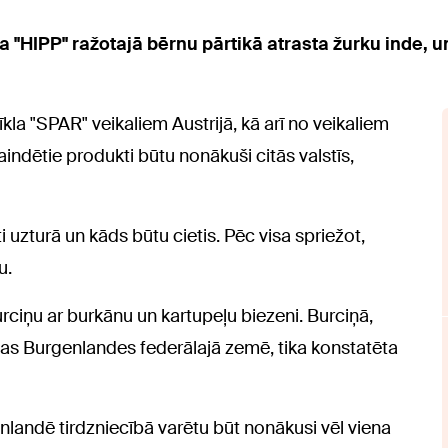
 "HIPP" ražotajā bērnu pārtikā atrasta žurku inde, un
īkla "SPAR" veikaliem Austrijā, kā arī no veikaliem
aindētie produkti būtu nonākuši citās valstīs,
i uzturā un kāds būtu cietis. Pēc visa spriežot,
u.
urciņu ar burkānu un kartupeļu biezeni. Burciņā,
jas Burgenlandes federālajā zemē, tika konstatēta
genlandē tirdzniecībā varētu būt nonākusi vēl viena