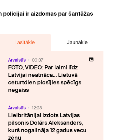
 policijai ir aizdomas par šantāžas
Lasītākie
Jaunākie
Ārvalstīs
09:37
FOTO, VIDEO: Par laimi līdz
Latvijai neatnāca… Lietuvā
ceturtdien plosījies spēcīgs
negaiss
Ārvalstīs
12:23
Lielbritānijai izdots Latvijas
pilsonis Dolārs Aleksanders,
kurš nogalināja 12 gadus vecu
zēnu