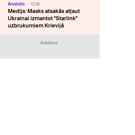
Ārvalstīs
12:18
Medijs: Masks atsakās atļaut
Ukrainai izmantot "Starlink"
uzbrukumiem Krievijā
Reklāma