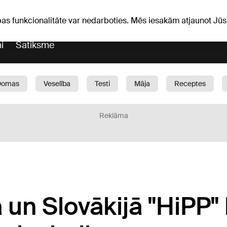
Laika ziņas
Horoskopi
avs
pas funkcionalitāte var nedarboties. Mēs iesakām atjaunot J
i
Satiksme
Domas
Veselība
Testi
Māja
Receptes
Bērni
Auto
1188 play
Sports
Bizness
Reklāma
ā un Slovākijā "HiPP"