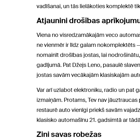
vadīšanai, un tās lielākoties komplektē tik
Atjaunini drošības aprīkojum
Viena no visredzamākajām veco automašī
ne vienmēr ir līdz galam nokomplektēts —
nomainīt drošības jostas, lai nodrošinātu, 
gadījumā. Pat Džejs Leno, pasaulē slaven
jostas savām vecākajām klasiskajām autom
Var arī uzlabot elektroniku, radio un pa
izmaiņām. Protams, Tev nav jāuztraucas p
restaurē auto vienīgi priekš savām vajad
klasisko automašīnu 21. gadsimtā ar tād
Zini savas robežas