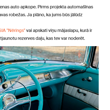
kdienas auto apkope. Pirms projekta automašīnas
vas robežas. Ja plāno, ka jums būs jālūdz
SIA "Nērings"
vai apskati viņu mājaslapu, kurā ir
tjaunotu rezerves daļu, kas tev var noderēt.