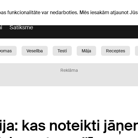
Laika ziņas
Horoskopi
avs
pas funkcionalitāte var nedarboties. Mēs iesakām atjaunot J
i
Satiksme
Domas
Veselība
Testi
Māja
Receptes
Bērni
Auto
1188 play
Sports
Bizness
Reklāma
ja: kas noteikti jāņe