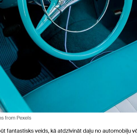
s from Pexels
fantastisks veids, kā atdzīvināt daļu no automobiļu vēstu