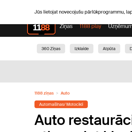
S, 08.08.2026.
+15
°C
Mudīte, Vladislava, Vladisl
Jūs lietojat novecojušu pārlūkprogrammu, la
Ziņas
1188 play
Uzņēmum
360 Ziņas
Izklaide
Atpūta
Aktuāli
Satiksme
Skaistumam
1188 ziņas
Auto
Automašīnas/ Motocikli
Auto restaurāci