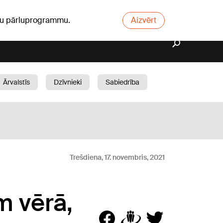
ūsu pārluprogrammu.
Aizvērt
Ārvalstīs
Dzīvnieki
Sabiedrība
Dārzs
Trešdiena, 17. novembris, 2021
m vērā,