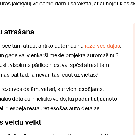
uras jāiekļauj veicamo darbu sarakstā, atjaunojot klasisk
u atrašana
un pēc tam atrast antīko automašīnu
rezerves daļas
.
 un gads vai vienkārši meklē projekta automašīnu?
i, vispirms pārliecinies, vai spēsi atrast tam
as pat tad, ja nevari tās iegūt uz vietas?
r rezerves daļām, vai arī, kur vien iespējams,
lās detaļas ir lielisks veids, kā padarīt atjaunoto
 ir iespēja restaurēt esošās auto detaļas.
s veidu veikt