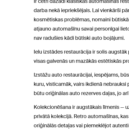
Ir četri dažādi klasiskās automašīnas rest
darba nekā iepriekšējais. Lai vienkārši p
kosmētiskas problēmas, nomaini būtiskākā
atjauno automašīnu savai personīgai lietoš
nav radušies kādi būtiski auto bojājumi.
Ielu izstādes restaurācija ir solis augst
visas galvenās un mazākās estētiskās p
Izstāžu auto restaurācijai, iespējams, būs
kuru, visticamāk, vairs ikdienā nebrauksi p
būtu oriģinālas auto rezerves daļas, jo ar
Kolekcionēšana ir augstākais līmenis — u
privātā kolekcijā. Retro automašīnas, ka
oriģinālās detaļas vai piemeklējot autent