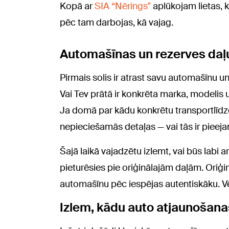
Kopā ar
SIA “Nērings”
aplūkojam lietas, k
pēc tam darbojas, kā vajag.
Automašīnas un rezerves daļ
Pirmais solis ir atrast savu automašīnu 
Vai Tev prātā ir konkrēta marka, modelis
Ja domā par kādu konkrētu transportlīdzekl
nepieciešamās detaļas — vai tās ir pieejam
Šajā laikā vajadzētu izlemt, vai būs labi a
pieturēsies pie oriģinālajām daļām. Oriģinā
automašīnu pēc iespējas autentiskāku. Vēl
Izlem, kādu auto atjaunošana