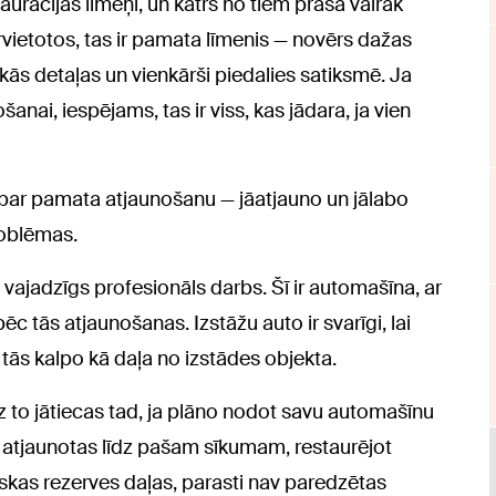
aurācijas līmeņi, un katrs no tiem prasa vairāk
ārvietotos, tas ir pamata līmenis — novērs dažas
s detaļas un vienkārši piedalies satiksmē. Ja
anai, iespējams, tas ir viss, kas jādara, ja vien
āk par pamata atjaunošanu — jāatjauno un jālabo
roblēmas.
 vajadzīgs profesionāls darbs. Šī ir automašīna, ar
ēc tās atjaunošanas. Izstāžu auto ir svarīgi, lai
ī tās kalpo kā daļa no izstādes objekta.
z to jātiecas tad, ja plāno nodot savu automašīnu
s atjaunotas līdz pašam sīkumam, restaurējot
iskas rezerves daļas, parasti nav paredzētas