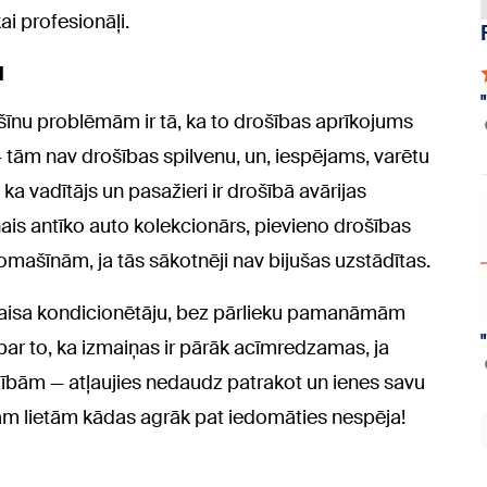
ai profesionāļi.
u
nu problēmām ir tā, ka to drošības aprīkojums
 tām nav drošības spilvenu, un, iespējams, varētu
ka vadītājs un pasažieri ir drošībā avārijas
ais antīko auto kolekcionārs, pievieno drošības
ašīnām, ja tās sākotnēji nav bijušas uzstādītas.
t gaisa kondicionētāju, bez pārlieku pamanāmām
ar to, ka izmaiņas ir pārāk acīmredzamas, ja
zībām — atļaujies nedaudz patrakot un ienes savu
ām lietām kādas agrāk pat iedomāties nespēja!