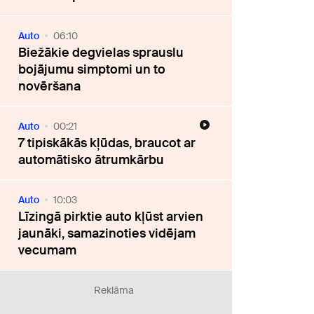
Auto
06:10
Biežākie degvielas sprauslu
bojājumu simptomi un to
novēršana
Auto
00:21
7 tipiskākās kļūdas, braucot ar
automātisko ātrumkārbu
Auto
10:03
Līzingā pirktie auto kļūst arvien
jaunāki, samazinoties vidējam
vecumam
Reklāma