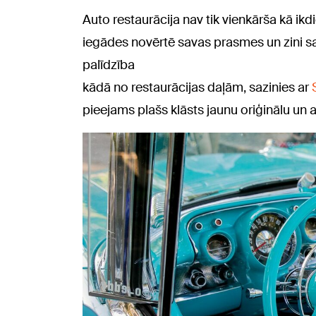
Auto restaurācija nav tik vienkārša kā i
iegādes novērtē savas prasmes un zini sa
palīdzība
kādā no restaurācijas daļām, sazinies ar
pieejams plašs klāsts jaunu oriģinālu un a