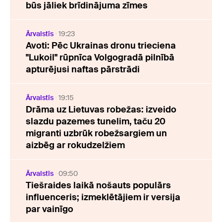
būs jāliek brīdinājuma zīmes
Ārvalstīs
19:23
Avoti: Pēc Ukrainas dronu trieciena
"Lukoil" rūpnīca Volgogradā pilnībā
apturējusi naftas pārstrādi
Ārvalstīs
19:15
Drāma uz Lietuvas robežas: izveido
slazdu pazemes tunelim, taču 20
migranti uzbrūk robežsargiem un
aizbēg ar rokudzelžiem
Ārvalstīs
09:50
Tiešraides laikā nošauts populārs
influenceris; izmeklētājiem ir versija
par vainīgo