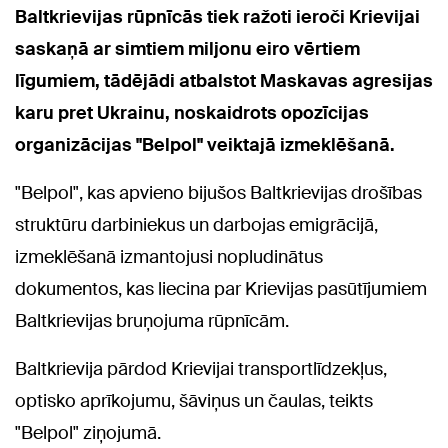
Baltkrievijas rūpnīcās tiek ražoti ieroči Krievijai
saskaņā ar simtiem miljonu eiro vērtiem
līgumiem, tādējādi atbalstot Maskavas agresijas
karu pret Ukrainu, noskaidrots opozīcijas
organizācijas "Belpol" veiktajā izmeklēšanā.
"Belpol", kas apvieno bijušos Baltkrievijas drošības
struktūru darbiniekus un darbojas emigrācijā,
izmeklēšanā izmantojusi nopludinātus
dokumentos, kas liecina par Krievijas pasūtījumiem
Baltkrievijas bruņojuma rūpnīcām.
Baltkrievija pārdod Krievijai transportlīdzekļus,
optisko aprīkojumu, šāviņus un čaulas, teikts
"Belpol" ziņojumā.