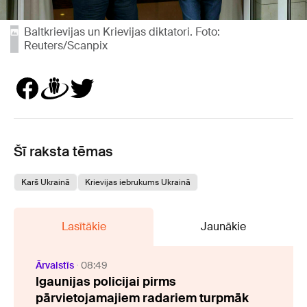
Baltkrievijas un Krievijas diktatori. Foto:
Reuters/Scanpix
Šī raksta tēmas
Karš Ukrainā
Krievijas iebrukums Ukrainā
Lasītākie
Jaunākie
Ārvalstīs
08:49
Igaunijas policijai pirms
pārvietojamajiem radariem turpmāk