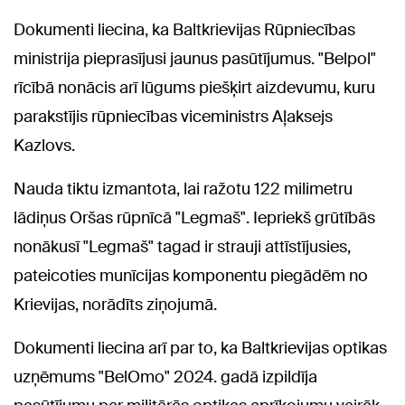
Dokumenti liecina, ka Baltkrievijas Rūpniecības
ministrija pieprasījusi jaunus pasūtījumus. "Belpol"
rīcībā nonācis arī lūgums piešķirt aizdevumu, kuru
parakstījis rūpniecības viceministrs Aļaksejs
Kazlovs.
Nauda tiktu izmantota, lai ražotu 122 milimetru
lādiņus Oršas rūpnīcā "Legmaš". Iepriekš grūtībās
nonākusī "Legmaš" tagad ir strauji attīstījusies,
pateicoties munīcijas komponentu piegādēm no
Krievijas, norādīts ziņojumā.
Dokumenti liecina arī par to, ka Baltkrievijas optikas
uzņēmums "BelOmo" 2024. gadā izpildīja