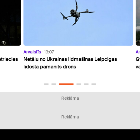
Ārvalstīs
13:07
Ārvals
ecies
Netālu no Ukrainas lidmašīnas Leipcigas
Gvate
lidostā pamanīts drons
vairā
Reklāma
Reklāma