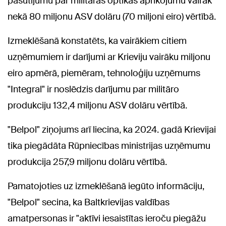
pasūtījumu par militārās optikas aprīkojumu vairāk
nekā 80 miljonu ASV dolāru (70 miljoni eiro) vērtībā.
Izmeklēšanā konstatēts, ka vairākiem citiem
uzņēmumiem ir darījumi ar Krieviju vairāku miljonu
eiro apmērā, piemēram, tehnoloģiju uzņēmums
"Integral" ir noslēdzis darījumu par militāro
produkciju 132,4 miljonu ASV dolāru vērtībā.
"Belpol" ziņojums arī liecina, ka 2024. gadā Krievijai
tika piegādāta Rūpniecības ministrijas uzņēmumu
produkcija 257,9 miljonu dolāru vērtībā.
Pamatojoties uz izmeklēšanā iegūto informāciju,
"Belpol" secina, ka Baltkrievijas valdības
amatpersonas ir "aktīvi iesaistītas ieroču piegāžu