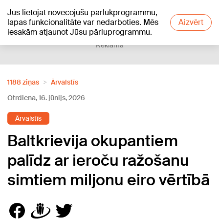
Jūs lietojat novecojušu pārlūkprogrammu,
+24
°C
lapas funkcionalitāte var nedarboties. Mēs
Aizvērt
iesakām atjaunot Jūsu pārluprogrammu.
Reklāma
1188 ziņas
Ārvalstīs
Otrdiena, 16. jūnijs, 2026
Ārvalstīs
Baltkrievija okupantiem
palīdz ar ieroču ražošanu
simtiem miljonu eiro vērtībā