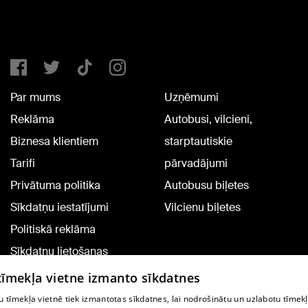
Par mums
Uzņēmumi
Reklāma
Autobusi, vilcieni,
Biznesa klientiem
starptautiskie
Tarifi
pārvadājumi
Privātuma politika
Autobusu biļetes
Sīkdatņu iestatījumi
Vilcienu biļetes
Politiskā reklāma
Sīkdatņu lietošanas
noteikumi
 tīmekļa vietne izmanto sīkdatnes
Komentāru pievienošana
 tīmekļa vietnē tiek izmantotas sīkdatnes, lai nodrošinātu un uzlabotu tīmek