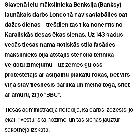
Slavenā ielu mākslinieka Benksija (Banksy)
jaunākais darbs Londonā nav saglabājies pat
dažas dienas – trešdien tas tika noņemts no
Karaliskās tiesas ēkas sienas. Uz 143 gadus
vecās tiesas nama gotiskās stila fasādes
mākslinieks bija atstājis stencila tehnikā
veidotu zīmējumu – uz zemes guļošs
protestētājs ar asiņainu plakātu rokās, bet virs
viņa stāv tiesnesis parūkā un melnā togā, sitot
ar āmuru, ziņo "BBC".
Tiesas administrācija norādīja, ka darbs izdzēsts, jo
ēkai ir vēsturiska nozīme, un tās sienas jāuztur
sākotnējā izskatā.