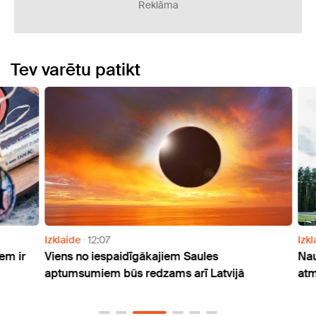
Reklāma
Tev varētu patikt
Izklaide
12:07
Izklai
 ir
Viens no iespaidīgākajiem Saules
Naudu
aptumsumiem būs redzams arī Latvijā
atmak