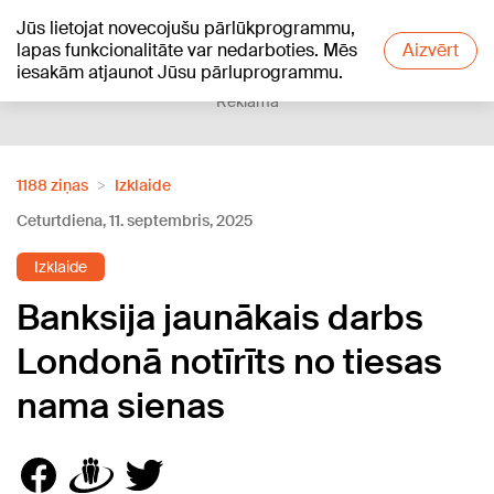
Jūs lietojat novecojušu pārlūkprogrammu,
+18
°C
lapas funkcionalitāte var nedarboties. Mēs
Aizvērt
iesakām atjaunot Jūsu pārluprogrammu.
Reklāma
1188 ziņas
Izklaide
Ceturtdiena, 11. septembris, 2025
Izklaide
Banksija jaunākais darbs
Londonā notīrīts no tiesas
nama sienas