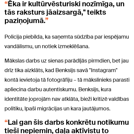
Ēka ir kultūrvēsturiski nozīmīga, un
tās raksturs jāaizsargā," teikts
paziņojumā.
Policija piebilda, ka saņemta sūdzība par iespējamu
vandālismu, un notiek izmeklēšana.
Mākslas darbs uz sienas parādījās pirmdien, bet jau
drīz tika aizklāts, kad Benksijs savā "Instagram"
kontā ievietoja tā fotogrāfiju – tā mākslinieks parasti
apliecina darbu autentiskumu. Benksijs, kura
identitāte joprojām nav atklāta, bieži kritizē valdības
politiku, īpaši migrācijas un kara jautājumos.
Lai gan šis darbs konkrētu notikumu
tieši nepiemin, daļa aktīvistu to