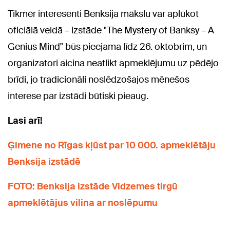
Tikmēr interesenti Benksija mākslu var aplūkot
oficiālā veidā – izstāde "The Mystery of Banksy – A
Genius Mind" būs pieejama līdz 26. oktobrim, un
organizatori aicina neatlikt apmeklējumu uz pēdējo
brīdi, jo tradicionāli noslēdzošajos mēnešos
interese par izstādi būtiski pieaug.
Lasi arī!
Ģimene no Rīgas kļūst par 10 000. apmeklētāju
Benksija izstādē
FOTO: Benksija izstāde Vidzemes tirgū
apmeklētājus vilina ar noslēpumu