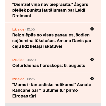
"Diemžēl viņa nav pieprasīta." Žagars
pieliek punktu jautājumam par Leldi
Dreimani
Izklaide
10:55
Reiz slēpās no visas pasaules, šodien
sajūsmina tūkstošus. Amuna Davis par
ceļu līdz lielajai skatuvei
Izklaide
06:20
Ceturtdienas horoskops: 6. augusts
Izklaide
19:25
"Mums ir fantastisks notikums!" Asnate
Rancāne par "Tautumeitu" pirmo
Eiropas tūri