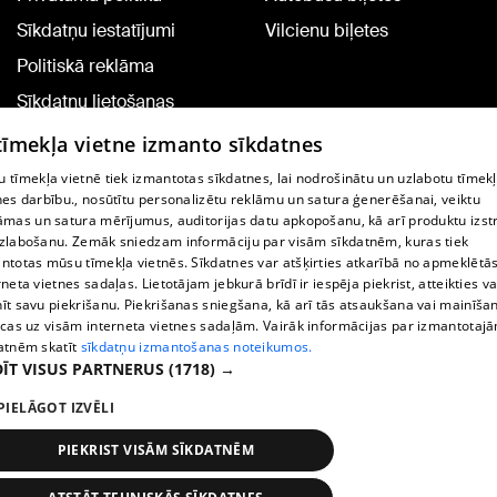
Sīkdatņu iestatījumi
Vilcienu biļetes
Politiskā reklāma
Sīkdatņu lietošanas
noteikumi
 tīmekļa vietne izmanto sīkdatnes
Komentāru pievienošana
 tīmekļa vietnē tiek izmantotas sīkdatnes, lai nodrošinātu un uzlabotu tīmek
nes darbību., nosūtītu personalizētu reklāmu un satura ģenerēšanai, veiktu
āmas un satura mērījumus, auditorijas datu apkopošanu, kā arī produktu izst
TV programma
zlabošanu. Zemāk sniedzam informāciju par visām sīkdatnēm, kuras tiek
Līguma noteikumi
ntotas mūsu tīmekļa vietnēs. Sīkdatnes var atšķirties atkarībā no apmeklētā
rneta vietnes sadaļas. Lietotājam jebkurā brīdī ir iespēja piekrist, atteikties va
360 Ziņu kontakti
īt savu piekrišanu. Piekrišanas sniegšana, kā arī tās atsaukšana vai mainīša
ecas uz visām interneta vietnes sadaļām. Vairāk informācijas par izmantotaj
Helio Media
atnēm skatīt
sīkdatņu izmantošanas noteikumos.
ĪT VISUS PARTNERUS
(1718) →
Portāla palīdzības dienests: e-pasts -
info@1188.lv
PIELĀGOT IZVĒLI
Copyright © 2004-2026 SIA HELIO MEDIA.
All rights reserved.
PIEKRIST VISĀM SĪKDATNĒM