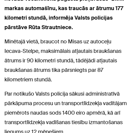
markas automašīnu, kas traucās ar ātrumu 177
kilometri stundā, informēja Valsts policijas
pārstāve Rūta Strautniece.
Minētajā vietā, braucot no Misas uz autoceļu
Iecava-Stelpe, maksimālais atļautais braukšanas
ātrums ir 90 kilometri stundā, tādējādi atļautais
braukšanas ātrums tika pārsniegts par 87
kilometriem stundā.
Par notikušo Valsts policija sākusi administratīvā
pārkāpuma procesu un transportlīdzekļa vadītājam
piemērots naudas sods 1400 eiro apmērā, kā arī
transportlīdzekļa vadīšanas tiesību izmantošanas
liegums uz 12 mēnešiem.