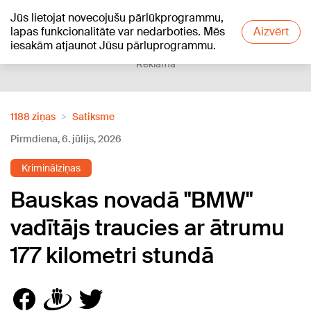
Jūs lietojat novecojušu pārlūkprogrammu,
+20
°C
lapas funkcionalitāte var nedarboties. Mēs
Aizvērt
iesakām atjaunot Jūsu pārluprogrammu.
Reklāma
1188 ziņas
Satiksme
Pirmdiena, 6. jūlijs, 2026
Kriminālziņas
Bauskas novadā "BMW"
vadītājs traucies ar ātrumu
177 kilometri stundā