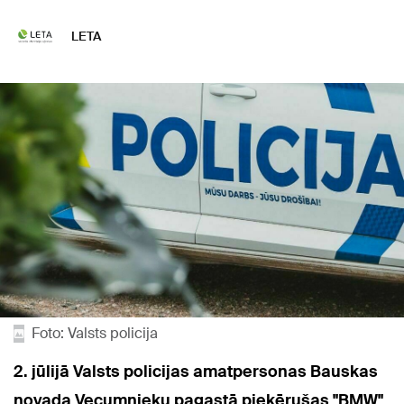
LETA
Foto: Valsts policija
2. jūlijā Valsts policijas amatpersonas Bauskas
novada Vecumnieku pagastā pieķērušas "BMW"