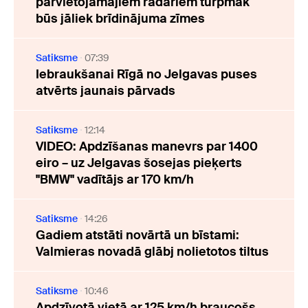
pārvietojamajiem radariem turpmāk
būs jāliek brīdinājuma zīmes
Satiksme
07:39
Iebraukšanai Rīgā no Jelgavas puses
atvērts jaunais pārvads
Satiksme
12:14
VIDEO: Apdzīšanas manevrs par 1400
eiro – uz Jelgavas šosejas pieķerts
"BMW" vadītājs ar 170 km/h
Satiksme
14:26
Gadiem atstāti novārtā un bīstami:
Valmieras novadā glābj nolietotos tiltus
Satiksme
10:46
Apdzīvotā vietā ar 125 km/h braucošs