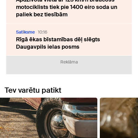
motociklists tiek pie 1400 eiro soda un
paliek bez tiesībām
Satiksme
10:16
Rīgā ēkas bīstamības dēļ slēgts
Daugavpils ielas posms
Reklāma
Tev varētu patikt