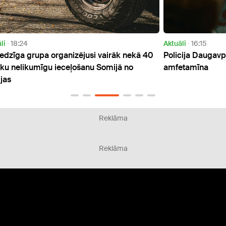
Aktuāli
16:15
Aktuāl
ā 40
Policija Daugavpilī atrod gandrīz kilogramu
Lietu
amfetamīna
pārve
eiro 
Reklāma
Reklāma