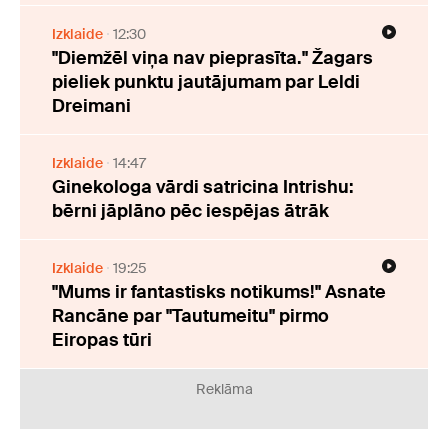
Izklaide
12:30
"Diemžēl viņa nav pieprasīta." Žagars
pieliek punktu jautājumam par Leldi
Dreimani
Izklaide
14:47
Ginekologa vārdi satricina Intrishu:
bērni jāplāno pēc iespējas ātrāk
Izklaide
19:25
"Mums ir fantastisks notikums!" Asnate
Rancāne par "Tautumeitu" pirmo
Eiropas tūri
Reklāma