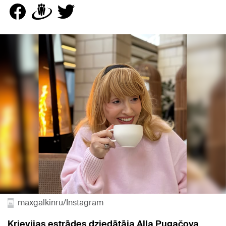
maxgalkinru/Instagram
Krievijas estrādes dziedātāja Alla Pugačova