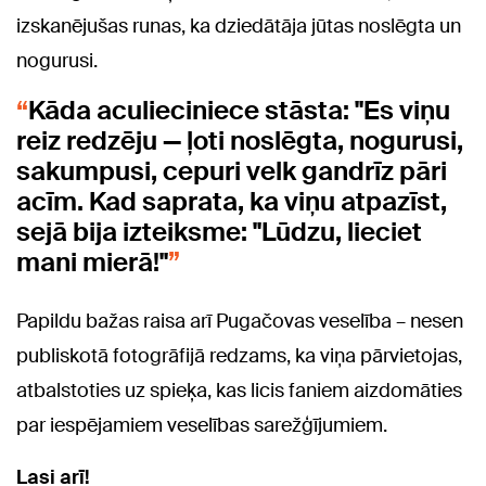
izskanējušas runas, ka dziedātāja jūtas noslēgta un
nogurusi.
Kāda aculieciniece stāsta: "Es viņu
reiz redzēju — ļoti noslēgta, nogurusi,
sakumpusi, cepuri velk gandrīz pāri
acīm. Kad saprata, ka viņu atpazīst,
sejā bija izteiksme: "Lūdzu, lieciet
mani mierā!"
Papildu bažas raisa arī Pugačovas veselība – nesen
publiskotā fotogrāfijā redzams, ka viņa pārvietojas,
atbalstoties uz spieķa, kas licis faniem aizdomāties
par iespējamiem veselības sarežģījumiem.
Lasi arī!