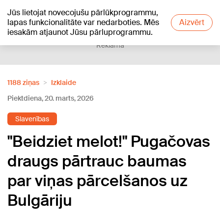
Jūs lietojat novecojušu pārlūkprogrammu,
+21
°C
lapas funkcionalitāte var nedarboties. Mēs
Aizvērt
iesakām atjaunot Jūsu pārluprogrammu.
Reklāma
1188 ziņas
Izklaide
Piektdiena, 20. marts, 2026
Slavenības
"Beidziet melot!" Pugačovas
draugs pārtrauc baumas
par viņas pārcelšanos uz
Bulgāriju