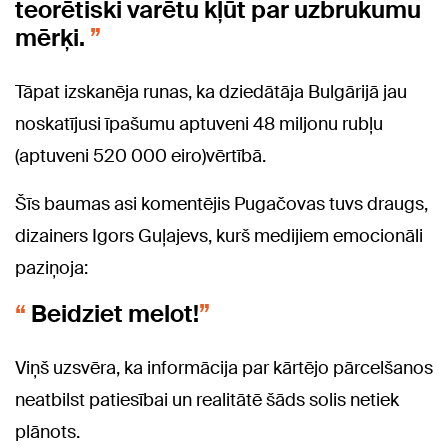
teorētiski varētu kļūt par uzbrukumu
mērķi.
Tāpat izskanēja runas, ka dziedātāja Bulgārijā jau
noskatījusi īpašumu aptuveni 48 miljonu rubļu
(aptuveni 520 000 eiro)vērtībā.
Šīs baumas asi komentējis Pugačovas tuvs draugs,
dizainers Igors Guļajevs, kurš medijiem emocionāli
paziņoja:
Beidziet melot!
Viņš uzsvēra, ka informācija par kārtējo pārcelšanos
neatbilst patiesībai un realitātē šāds solis netiek
plānots.