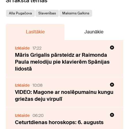
Šī raksta tēmas
Alla Pugačova
Slavenības
Maksims Galkins
Lasītākie
Jaunākie
Izklaide
17:22
Māris Grigalis pārsteidz ar Raimonda
Paula melodiju pie klavierēm Spānijas
lidostā
Izklaide
10:08
VIDEO: Magone ar noslēpumainu kungu
griežas deju virpulī
Izklaide
06:20
Ceturtdienas horoskops: 6. augusts