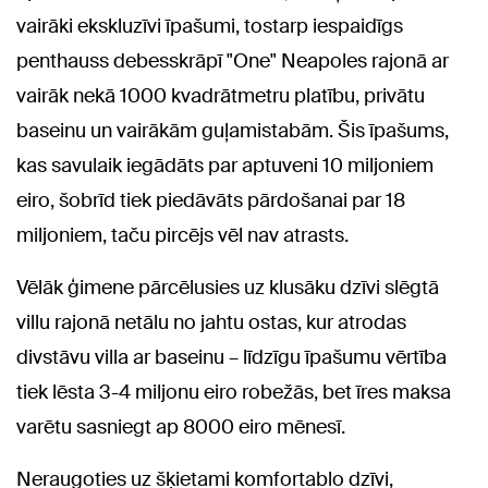
vairāki ekskluzīvi īpašumi, tostarp iespaidīgs
penthauss debesskrāpī "One" Neapoles rajonā ar
vairāk nekā 1000 kvadrātmetru platību, privātu
baseinu un vairākām guļamistabām. Šis īpašums,
kas savulaik iegādāts par aptuveni 10 miljoniem
eiro, šobrīd tiek piedāvāts pārdošanai par 18
miljoniem, taču pircējs vēl nav atrasts.
Vēlāk ģimene pārcēlusies uz klusāku dzīvi slēgtā
villu rajonā netālu no jahtu ostas, kur atrodas
divstāvu villa ar baseinu – līdzīgu īpašumu vērtība
tiek lēsta 3-4 miljonu eiro robežās, bet īres maksa
varētu sasniegt ap 8000 eiro mēnesī.
Neraugoties uz šķietami komfortablo dzīvi,