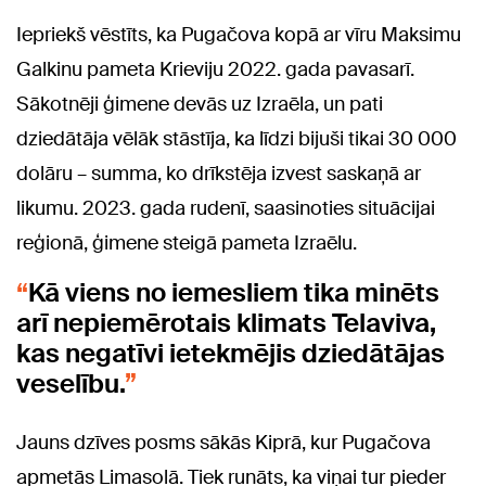
Iepriekš vēstīts, ka Pugačova kopā ar vīru Maksimu
Galkinu pameta Krieviju 2022. gada pavasarī.
Sākotnēji ģimene devās uz Izraēla, un pati
dziedātāja vēlāk stāstīja, ka līdzi bijuši tikai 30 000
dolāru – summa, ko drīkstēja izvest saskaņā ar
likumu. 2023. gada rudenī, saasinoties situācijai
reģionā, ģimene steigā pameta Izraēlu.
Kā viens no iemesliem tika minēts
arī nepiemērotais klimats Telaviva,
kas negatīvi ietekmējis dziedātājas
veselību.
Jauns dzīves posms sākās Kiprā, kur Pugačova
apmetās Limasolā. Tiek runāts, ka viņai tur pieder