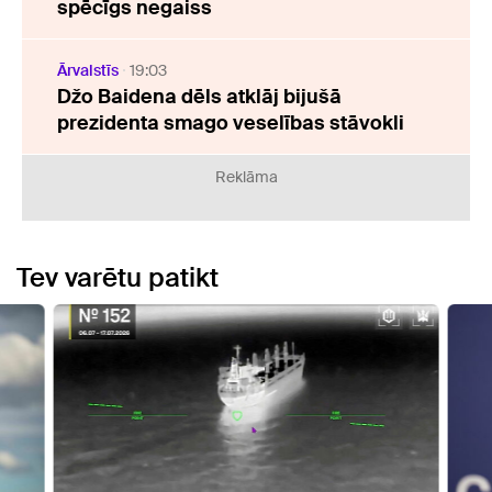
spēcīgs negaiss
Ārvalstīs
19:03
Džo Baidena dēls atklāj bijušā
prezidenta smago veselības stāvokli
Reklāma
Tev varētu patikt