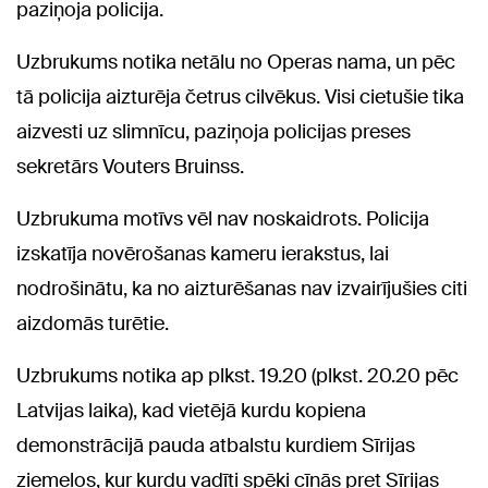
paziņoja policija.
Uzbrukums notika netālu no Operas nama, un pēc
tā policija aizturēja četrus cilvēkus. Visi cietušie tika
aizvesti uz slimnīcu, paziņoja policijas preses
sekretārs Vouters Bruinss.
Uzbrukuma motīvs vēl nav noskaidrots. Policija
izskatīja novērošanas kameru ierakstus, lai
nodrošinātu, ka no aizturēšanas nav izvairījušies citi
aizdomās turētie.
Uzbrukums notika ap plkst. 19.20 (plkst. 20.20 pēc
Latvijas laika), kad vietējā kurdu kopiena
demonstrācijā pauda atbalstu kurdiem Sīrijas
ziemeļos, kur kurdu vadīti spēki cīnās pret Sīrijas