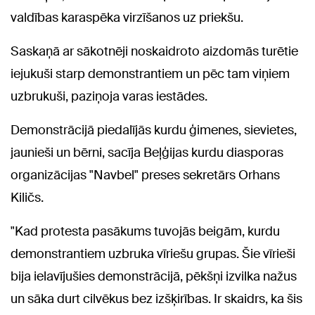
valdības karaspēka virzīšanos uz priekšu.
Saskaņā ar sākotnēji noskaidroto aizdomās turētie
iejukuši starp demonstrantiem un pēc tam viņiem
uzbrukuši, paziņoja varas iestādes.
Demonstrācijā piedalījās kurdu ģimenes, sievietes,
jaunieši un bērni, sacīja Beļģijas kurdu diasporas
organizācijas "Navbel" preses sekretārs Orhans
Kiličs.
"Kad protesta pasākums tuvojās beigām, kurdu
demonstrantiem uzbruka vīriešu grupas. Šie vīrieši
bija ielavījušies demonstrācijā, pēkšņi izvilka nažus
un sāka durt cilvēkus bez izšķirības. Ir skaidrs, ka šis