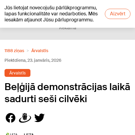
Jūs lietojat novecojušu pārlūkprogrammu,
+17
°C
lapas funkcionalitāte var nedarboties. Mēs
Aizvērt
iesakām atjaunot Jūsu pārluprogrammu.
Reklāma
1188 ziņas
Ārvalstīs
Piektdiena, 23. janvāris, 2026
Ārvalstīs
Beļģijā demonstrācijas laikā
sadurti seši cilvēki