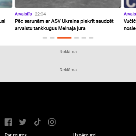
Ārvalstīs
22:04
Ārvals
usi
Pēc sarunām ar ASV Ukraina piekrīt saudzēt
Vučič
ārvalstu tankkuģus Melnajā jūrā
nosl
Reklāma
Reklāma
Par mums
Uzņēmumi