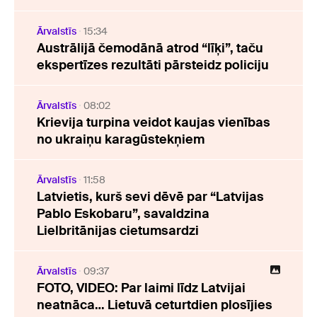
Ārvalstīs
15:34
Austrālijā čemodānā atrod “līķi”, taču
ekspertīzes rezultāti pārsteidz policiju
Ārvalstīs
08:02
Krievija turpina veidot kaujas vienības
no ukraiņu karagūstekņiem
Ārvalstīs
11:58
Latvietis, kurš sevi dēvē par “Latvijas
Pablo Eskobaru”, savaldzina
Lielbritānijas cietumsardzi
Ārvalstīs
09:37
FOTO, VIDEO: Par laimi līdz Latvijai
neatnāca… Lietuvā ceturtdien plosījies