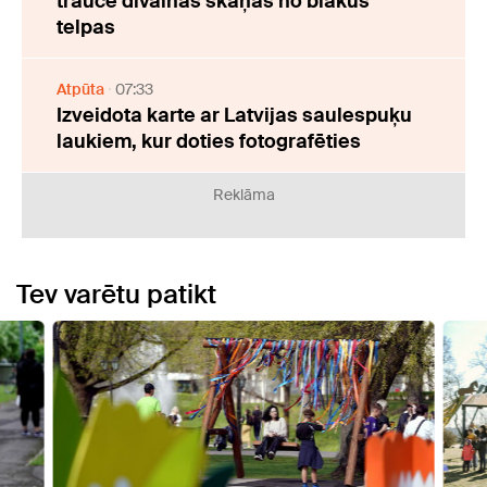
traucē dīvainas skaņas no blakus
telpas
Atpūta
07:33
Izveidota karte ar Latvijas saulespuķu
laukiem, kur doties fotografēties
Reklāma
Tev varētu patikt