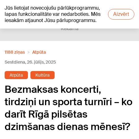
Jūs lietojat novecojušu pārlūkprogrammu,
+18
°C
lapas funkcionalitāte var nedarboties. Mēs
Aizvērt
iesakām atjaunot Jūsu pārluprogrammu.
Reklāma
1188 ziņas
Atpūta
Sestdiena, 26. jūlijs, 2025
Atpūta
Kultūra
Bezmaksas koncerti,
tirdziņi un sporta turnīri – ko
darīt Rīgā pilsētas
dzimšanas dienas mēnesī?