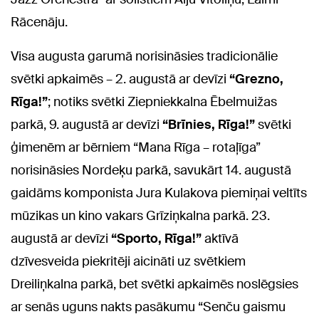
Rācenāju.
Visa augusta garumā norisināsies tradicionālie
svētki apkaimēs – 2. augustā ar devīzi
“Grezno,
Rīga!”
; notiks svētki Ziepniekkalna Ēbelmuižas
parkā, 9. augustā ar devīzi
“Brīnies, Rīga!”
svētki
ģimenēm ar bērniem “Mana Rīga – rotaļīga”
norisināsies Nordeķu parkā, savukārt 14. augustā
gaidāms komponista Jura Kulakova piemiņai veltīts
mūzikas un kino vakars Grīziņkalna parkā. 23.
augustā ar devīzi
“Sporto, Rīga!”
aktīvā
dzīvesveida piekritēji aicināti uz svētkiem
Dreiliņkalna parkā, bet svētki apkaimēs noslēgsies
ar senās uguns nakts pasākumu “Senču gaismu