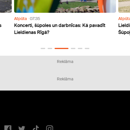
Atpūta
07:35
Atpūt
s
Koncerti, šūpoles un darbnīcas: Kā pavadīt
Lield
Lieldienas Rīgā?
Šūpoļ
Reklāma
Reklāma