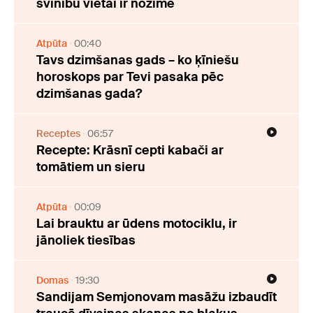
svinību vietai ir nozīme
Atpūta
00:40
Tavs dzimšanas gads – ko ķīniešu
horoskops par Tevi pasaka pēc
dzimšanas gada?
Receptes
06:57
Recepte: Krāsnī cepti kabači ar
tomātiem un sieru
Atpūta
00:09
Lai brauktu ar ūdens motociklu, ir
jānoliek tiesības
Domas
19:30
Sandijam Semjonovam masāžu izbaudīt