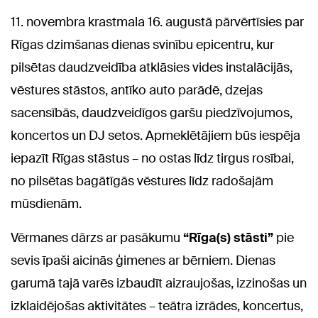
11. novembra krastmala 16. augustā pārvērtīsies par
Rīgas dzimšanas dienas svinību epicentru, kur
pilsētas daudzveidība atklāsies vides instalācijās,
vēstures stāstos, antīko auto parādē, dzejas
sacensībās, daudzveidīgos garšu piedzīvojumos,
koncertos un DJ setos. Apmeklētājiem būs iespēja
iepazīt Rīgas stāstus – no ostas līdz tirgus rosībai,
no pilsētas bagātīgās vēstures līdz radošajām
mūsdienām.
Vērmanes dārzs ar pasākumu
“Rīga(s) stāsti”
pie
sevis īpaši aicinās ģimenes ar bērniem.
Dienas
garumā tajā varēs izbaudīt aizraujošas, izzinošas un
izklaidējošas aktivitātes – teātra izrādes, koncertus,