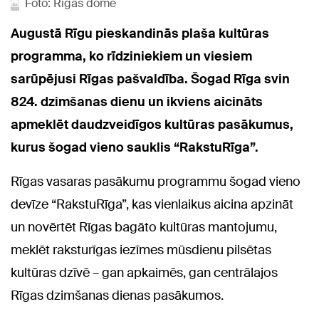
Foto: Rīgas dome
Augustā Rīgu pieskandinās plaša kultūras
programma, ko rīdziniekiem un viesiem
sarūpējusi Rīgas pašvaldība. Šogad Rīga svin
824. dzimšanas dienu un ikviens aicināts
apmeklēt daudzveidīgos kultūras pasākumus,
kurus šogad vieno sauklis “RakstuRīga”.
Rīgas vasaras pasākumu programmu šogad vieno
devīze “RakstuRīga”, kas vienlaikus aicina apzināt
un novērtēt Rīgas bagāto kultūras mantojumu,
meklēt raksturīgas iezīmes mūsdienu pilsētas
kultūras dzīvē – gan apkaimēs, gan centrālajos
Rīgas dzimšanas dienas pasākumos.