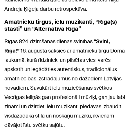
Andreja Ķiģeļa darbu retrospektīva.
Amatnieku tirgus, ielu muzikanti, “Rīga(s)
stāsti” un “Alternatīvā Rīga”
Rīgas 824. dzimšanas dienas svinības
“Svini,
R
īga!
”
16. augustā sāksies ar amatnieku tirgu Doma
laukumā, kurā rīdzinieki un pilsētas viesi varēs
apskatīt un iegādāties autentiskus, tradicionālus
amatniecības izstrādājumus no dažādiem Latvijas
novadiem. Savukārt ielu muzicēšanas svētkos
Vecrīgas ieliņās gan profesionāli mūziķi, gan jau labi
zināmi un dzirdēti ielu muzikanti piedāvās izbaudīt
visdažādākā stila un noskaņu mūziku, ikvienam
dāvājot īstu svētku sajūtu.