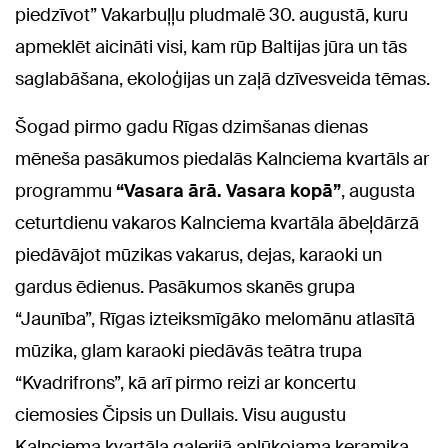
piedzīvot” Vakarbuļļu pludmalē 30. augustā, kuru
apmeklēt aicināti visi, kam rūp Baltijas jūra un tās
saglabāšana, ekoloģijas un zaļā dzīvesveida tēmas.
Šogad pirmo gadu Rīgas dzimšanas dienas
mēneša pasākumos piedalās Kalnciema kvartāls ar
programmu
“Vasara ārā. Vasara kopā”
, augusta
ceturtdienu vakaros Kalnciema kvartāla ābeļdārzā
piedāvājot mūzikas vakarus, dejas, karaoki un
gardus ēdienus. Pasākumos skanēs grupa
“Jaunība”, Rīgas izteiksmīgāko melomānu atlasītā
mūzika, glam karaoki piedāvās teātra trupa
“Kvadrifrons”, kā arī pirmo reizi ar koncertu
ciemosies Čipsis un Dullais. Visu augustu
Kalnciema kvartāla galerijā aplūkojama keramiķa