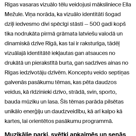
Rīgas vasaras vizuālo tēlu veidojusi māksliniece Ella
Mežule. Viņa norāda, ka vizuālo identitāti šogad
dziļi iedvesmo divi spēcīgi stāsti — 500 gadi kopš
tika nodrukāta pirmā grāmata latviešu valodā un
dinamiskā dzīve Rīgā, kas tai ir raksturīga, tādēļ
vizuālajā identitātē iekļautas gan atsauces no
drukātā un pierakstītā burta, gan sadzīves ainas no
Rīgas iedzīvotāju dzīvēm. Konceptu veido septiņas
galvenās pasākumu tēmas, kas pēta daudzos
veidus, kā rīdzinieki dzīvo, strādā, svin, sporto,
bauda mūziku un lasa. Šīs tēmas parāda pilsētas
unikālo enerģiju un daudzveidību, kā arī kalpo kā
kartes, lai orientētos pasākumu programmā.
Muzikālie parki, svētki apkaimēs un senās