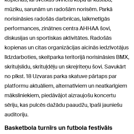
mūziku, sarunām un radošām norisēm. Parkā
norisināsies radošās darbnīcas, laikmetīgās
performances, zinātnes centra AHHAA šovi,
diskusijas un sportiskas aktivitātes. Radošās
kopienas un citas organizācijas aicinās iedzīvotājus
līdzdarboties, skeitparka teritorijā norisināsies BMX,
skrituļslidu, skrituļdēļu un skrejriteņu šovi. Savukārt
no plkst. 18 Uzvaras parka skatuve pārtaps par
platformu aktuāliem, alternatīviem un neatkarīgiem
māksliniekiem, piedāvājot aizraujošu koncertu
sēriju, kas pulcēs dažādu paaudžu, īpaši jauniešu
auditoriju.
Basketbola turnīrs un futbola festivāls