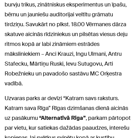
burvju trikus, zinātniskus eksperimentus un īpašu,
bērnu un jauniešu auditorijai veltītu grāmatu
tirdziņu. Savukārt no plkst. 18.00 Vērmanes dārza
skatuve aicinās rīdziniekus un pilsētas viesus deju
ritmos kopā ar labi zināmiem estrādes
māksliniekiem – Anci Krauzi, Ingu Ulmani, Antru
Stafecku, Mārtiņu Ruski, Ievu Sutugovu, Arti
Robežnieku un pavadošo sastāvu MC Orķestra
vadībā.
Uzvaras parks ar devīzi “Katram savs raksturs.
Katram sava Rīga” Rīgas dzimšanas dienā aicinās
uz pasākumu
“Alternatīvā Rīga”
, parkam pārtopot
par vietu, kur satiekas dažādas paaudzes, interešu
kopienas, lai svētkus svinētu kopā ar kustību,