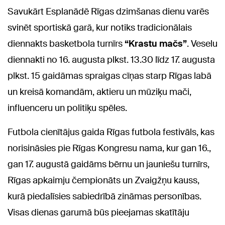
Savukārt Esplanādē Rīgas dzimšanas dienu varēs
svinēt sportiskā garā, kur notiks tradicionālais
diennakts basketbola turnīrs
“Krastu mačs”
. Veselu
diennakti no 16. augusta plkst. 13.30 līdz 17. augusta
plkst. 15 gaidāmas spraigas cīņas starp Rīgas labā
un kreisā komandām, aktieru un mūziķu mači,
influenceru un politiķu spēles.
Futbola cienītājus gaida Rīgas futbola festivāls, kas
norisināsies pie Rīgas Kongresu nama, kur gan 16.,
gan 17. augustā gaidāms bērnu un jauniešu turnīrs,
Rīgas apkaimju čempionāts un Zvaigžņu kauss,
kurā piedalīsies sabiedrībā zināmas personības.
Visas dienas garumā būs pieejamas skatītāju