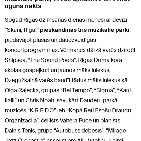
uguns nakts
Šogad Rīgas dzimšanas dienas mēnesi ar devīzi
“Skani, Rīga!”
pieskandinās trīs muzikālie parki
,
piedāvājot plašas un daudzveidīgas
koncertprogrammas. Vērmanes dārzā varēs dzirdēt
Shipsea, “The Sound Poets”, Rīgas Doma kora
skolas gospeļkori un jaunos māksliniekus,
Dzegužkalnā varēs baudīt tādus māksliniekus kā
Olga Rajecka, grupas “Bel Tempo”, “Sigma”, “Kaut
kaili” un Chris Noah, savukārt Dauderu parkā
muzicēs “K.R.E.D.O” jeb “Kopā Reti Esošu Draugu
Organizācija”, čellists Valtera Pūce un pianists
Dainis Tenis, grupa “Autobuss debesīs”, “Mirage
Jazz Orchestra” ar solistiem Aiju Vītoliņu, Laimi