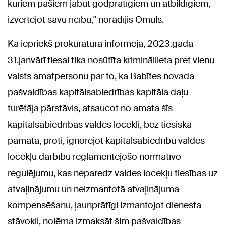
kuriem pašiem jābūt godprātīgiem un atbildīgiem,
izvērtējot savu rīcību," norādījis Omuls.
Kā iepriekš prokuratūra informēja, 2023.gada
31.janvārī tiesai tika nosūtīta krimināllieta pret vienu
valsts amatpersonu par to, ka Babītes novada
pašvaldības kapitālsabiedrības kapitāla daļu
turētāja pārstāvis, atsaucot no amata šīs
kapitālsabiedrības valdes locekli, bez tiesiska
pamata, proti, ignorējot kapitālsabiedrību valdes
locekļu darbību reglamentējošo normatīvo
regulējumu, kas neparedz valdes locekļu tiesības uz
atvaļinājumu un neizmantotā atvaļinājuma
kompensēšanu, ļaunprātīgi izmantojot dienesta
stāvokli, nolēma izmaksāt šim pašvaldības