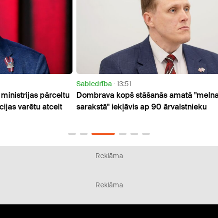
Sabiedrība
13:51
Sabie
celtu
Dombrava kopš stāšanās amatā "melnajā
KNAB 
elt
sarakstā" iekļāvis ap 90 ārvalstnieku
dzīvo
Reklāma
Reklāma