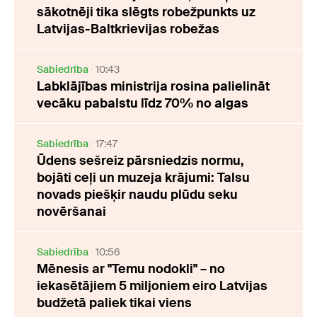
sākotnēji tika slēgts robežpunkts uz
Latvijas-Baltkrievijas robežas
Sabiedrība
10:43
Labklājības ministrija rosina palielināt
vecāku pabalstu līdz 70% no algas
Sabiedrība
17:47
Ūdens sešreiz pārsniedzis normu,
bojāti ceļi un muzeja krājumi: Talsu
novads piešķir naudu plūdu seku
novēršanai
Sabiedrība
10:56
Mēnesis ar "Temu nodokli" – no
iekasētājiem 5 miljoniem eiro Latvijas
budžetā paliek tikai viens