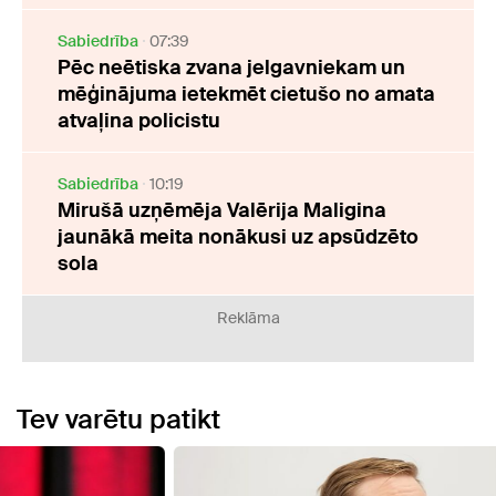
Sabiedrība
07:39
Pēc neētiska zvana jelgavniekam un
mēģinājuma ietekmēt cietušo no amata
atvaļina policistu
Sabiedrība
10:19
Mirušā uzņēmēja Valērija Maligina
jaunākā meita nonākusi uz apsūdzēto
sola
Reklāma
Tev varētu patikt