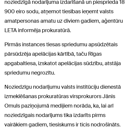
noziedzīgā nodarījuma izdarīšanā un piesprieda 18
900 eiro sodu, atņemot tiesības ieņemt valsts
amatpersonas amatu uz diviem gadiem, aģentūru
LETA informēja prokuratūrā.
Pirmās instances tiesas spriedumu apsūdzētais
pārsūdzēja apelācijas kārtībā, taču Rīgas
apgabaltiesa, izskatot apelācijas sūdzību, atstāja
spriedumu negrozītu.
Noziedzīgu nodarījumu valsts institūciju dienestā
izmeklēšanas prokuratūras virsprokurors Jānis
Omuls paziņojumā medijiem norāda, ka, lai arī
noziedzīgais nodarījums tika izdarīts pirms
vairākiem gadiem, tiesiskums ir ticis nodrošināts.