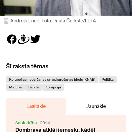
Andrejs Ence. Foto: Paula Čurkste/LETA
Šī raksta tēmas
Korupcijas novēršanas un apkarošanas birojs (KNAB)
Politika
Mārupe
Babīte
Korupcija
Lasītākie
Jaunākie
Sabiedrība
09:14
Dombrava atklāj iemeslu, kādēļ