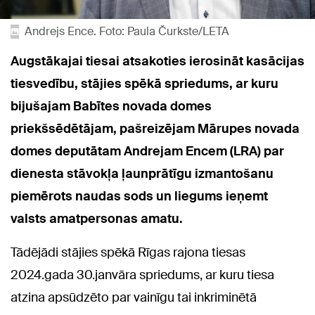
Andrejs Ence. Foto: Paula Čurkste/LETA
Augstākajai tiesai atsakoties ierosināt kasācijas
tiesvedību, stājies spēkā spriedums, ar kuru
bijušajam Babītes novada domes
priekšsēdētājam, pašreizējam Mārupes novada
domes deputātam Andrejam Encem (LRA) par
dienesta stāvokļa ļaunprātīgu izmantošanu
piemērots naudas sods un liegums ieņemt
valsts amatpersonas amatu.
Tādējādi stājies spēkā Rīgas rajona tiesas
2024.gada 30.janvāra spriedums, ar kuru tiesa
atzina apsūdzēto par vainīgu tai inkriminētā