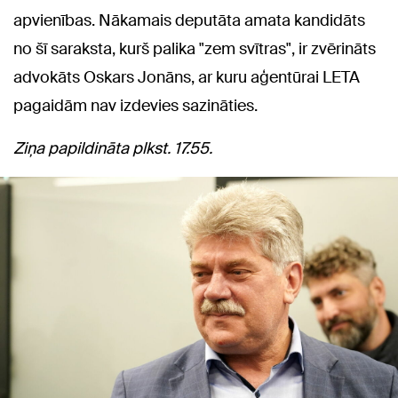
apvienības. Nākamais deputāta amata kandidāts
no šī saraksta, kurš palika "zem svītras", ir zvērināts
advokāts Oskars Jonāns, ar kuru aģentūrai LETA
pagaidām nav izdevies sazināties.
Ziņa papildināta plkst. 17.55.