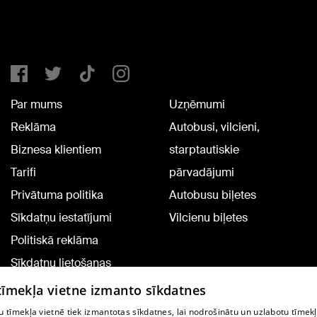
Par mums
Uzņēmumi
Reklāma
Autobusi, vilcieni,
Biznesa klientiem
starptautiskie
Tarifi
pārvadājumi
Privātuma politika
Autobusu biļetes
Sīkdatņu iestatījumi
Vilcienu biļetes
Politiskā reklāma
Sīkdatņu lietošanas
noteikumi
 tīmekļa vietne izmanto sīkdatnes
Komentāru pievienošana
 tīmekļa vietnē tiek izmantotas sīkdatnes, lai nodrošinātu un uzlabotu tīmek