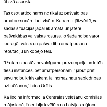
ētiskā aspekta.
Tas esot attiecināms ne tikai uz pašvaldības
amatpersonām, bet visām. Katram ir jāizvērtē, vai
šādās situācijās jāpaliek amatā un jātērē
pašvaldības vai valsts resurss, jo šāda rīcība varot
iedragāt valsts un pašvaldību amatpersonu
reputāciju un kopējo tēlu.
"Protams pastāv nevainīguma prezumpcija un ir trīs
tiesu instances, bet amatpersonām ir jābūt pret
savu rīcību kritiskākām, lai nemazinātu sabiedrības
uzticēšanos," teica Osītis.
Kā liecina informācija Centrālās vēlēšanu komisijas
mājaslapā, Ence bija ievēlēts no Latvijas reģionu