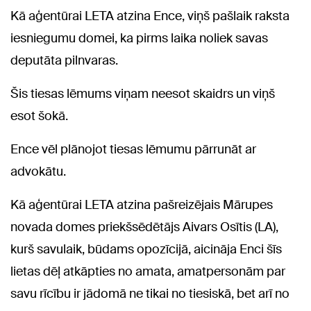
Kā aģentūrai LETA atzina Ence, viņš pašlaik raksta
iesniegumu domei, ka pirms laika noliek savas
deputāta pilnvaras.
Šis tiesas lēmums viņam neesot skaidrs un viņš
esot šokā.
Ence vēl plānojot tiesas lēmumu pārrunāt ar
advokātu.
Kā aģentūrai LETA atzina pašreizējais Mārupes
novada domes priekšsēdētājs Aivars Osītis (LA),
kurš savulaik, būdams opozīcijā, aicināja Enci šīs
lietas dēļ atkāpties no amata, amatpersonām par
savu rīcību ir jādomā ne tikai no tiesiskā, bet arī no