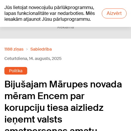
Jūs lietojat novecojušu pārlūkprogrammu,
+20
°C
lapas funkcionalitāte var nedarboties. Mēs
Aizvērt
iesakām atjaunot Jūsu pārluprogrammu.
Reklāma
1188 ziņas
Sabiedrība
Ceturtdiena, 14. augusts, 2025
Politika
Bijušajam Mārupes novada
mēram Encem par
korupciju tiesa aizliedz
ieņemt valsts