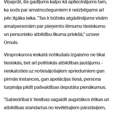
Viņaprāt, šis gadījums kalpo kā apliecinājums tam,
ka sods par amatnoziegumiem ir neizbēgams arī
pēc ilgāka laika. "Tas ir būtisks atgādinājums visām
amatpersonām par pieņemto lēmumu tiesiskumu
un personisko atbildību likuma priekšā," uzsver
Omuls.
Virsprokurora ieskatā notikušais izgaismo ne tikai
tiesiskās, bet arī politiskās atbildības jautājumu -
neskatoties uz notiesājošajiem spriedumiem gan
pirmās instances, gan apelācijas tiesā, persona
turpināja pildīt pašvaldības deputāta pienākumus.
"Sabiedrībai ir tiesības sagaidīt augstākos ētikas un
atbildības standartus no ievēlētajiem pārstāvjiem,