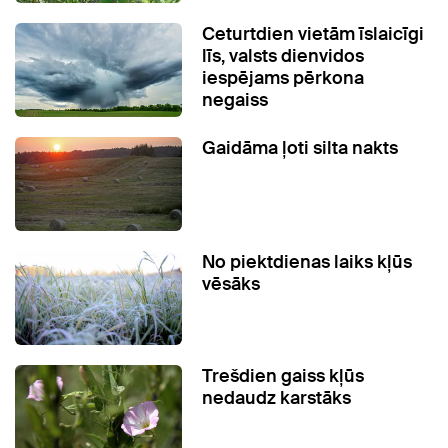
Ceturtdien vietām īslaicīgi
līs, valsts dienvidos
iespējams pērkona
negaiss
Gaidāma ļoti silta nakts
No piektdienas laiks kļūs
vēsāks
Trešdien gaiss kļūs
nedaudz karstāks