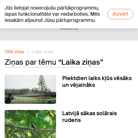
Jūs lietojat novecojušu pārlūkprogrammu,
+24
°C
lapas funkcionalitāte var nedarboties. Mēs
Aizvērt
iesakām atjaunot Jūsu pārluprogrammu.
Reklāma
1188 ziņas
Laika ziņas
Ziņas par tēmu
“Laika ziņas”
Piektdien laiks kļūs vēsāks
un vējaināks
Latvijā sākas solārais
rudens