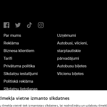
Par mums
Uzņēmumi
Reklāma
Autobusi, vilcieni,
Biznesa klientiem
starptautiskie
Tarifi
pārvadājumi
Privātuma politika
Autobusu biļetes
Sīkdatņu iestatījumi
Vilcienu biļetes
Politiskā reklāma
Sīkdatņu lietošanas
noteikumi
 tīmekļa vietne izmanto sīkdatnes
Komentāru pievienošana
 tīmekļa vietnē tiek izmantotas sīkdatnes, lai nodrošinātu un uzlabotu tīmek