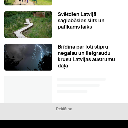
Svētdien Latvijā
saglabāsies silts un
patīkams laiks
Brīdina par ļoti stipru
negaisu un lielgraudu
krusu Latvijas austrumu
daļā
Reklāma