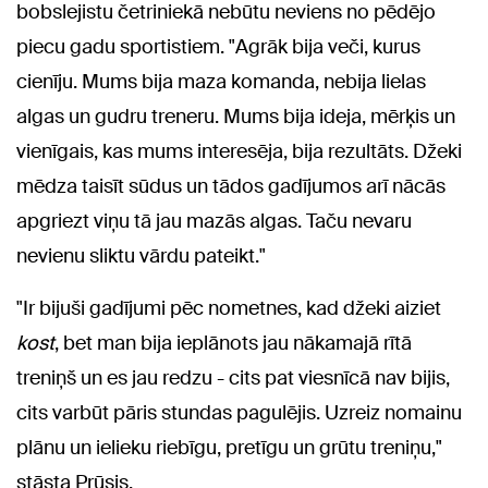
bobslejistu četriniekā nebūtu neviens no pēdējo
piecu gadu sportistiem. "Agrāk bija veči, kurus
cienīju. Mums bija maza komanda, nebija lielas
algas un gudru treneru. Mums bija ideja, mērķis un
vienīgais, kas mums interesēja, bija rezultāts. Džeki
mēdza taisīt
sūdus
un tādos gadījumos arī nācās
apgriezt viņu tā jau mazās algas. Taču nevaru
nevienu sliktu vārdu pateikt."
"Ir bijuši gadījumi pēc nometnes, kad džeki aiziet
kost
, bet man bija ieplānots jau nākamajā rītā
treniņš un es jau redzu - cits pat viesnīcā nav bijis,
cits varbūt pāris stundas pagulējis. Uzreiz nomainu
plānu un ielieku riebīgu, pretīgu un grūtu treniņu,"
stāsta Prūsis.