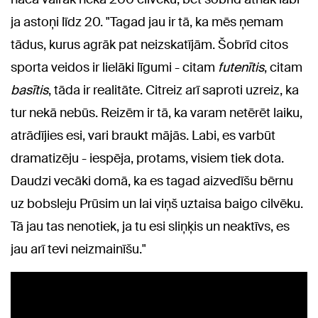
ja astoņi līdz 20. "Tagad jau ir tā, ka mēs ņemam
tādus, kurus agrāk pat neizskatījām. Šobrīd citos
sporta veidos ir lielāki līgumi - citam
futenītis
, citam
basītis
, tāda ir realitāte. Citreiz arī saproti uzreiz, ka
tur nekā nebūs. Reizēm ir tā, ka varam netērēt laiku,
atrādījies esi, vari braukt mājās. Labi, es varbūt
dramatizēju - iespēja, protams, visiem tiek dota.
Daudzi vecāki domā, ka es tagad aizvedīšu bērnu
uz bobsleju Prūsim un lai viņš uztaisa baigo cilvēku.
Tā jau tas nenotiek, ja tu esi sliņķis un neaktīvs, es
jau arī tevi neizmainīšu."