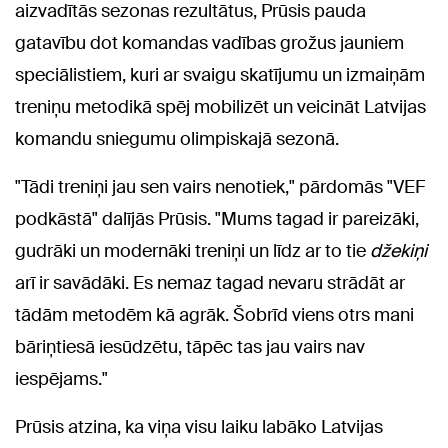
aizvadītās sezonas rezultātus, Prūsis pauda
gatavību dot komandas vadības grožus jauniem
speciālistiem, kuri ar svaigu skatījumu un izmaiņām
treniņu metodikā spēj mobilizēt un veicināt Latvijas
komandu sniegumu olimpiskajā sezonā.
"Tādi treniņi jau sen vairs nenotiek," pārdomās "VEF
podkāstā" dalījās Prūsis. "Mums tagad ir pareizāki,
gudrāki un modernāki treniņi un līdz ar to tie
džekiņi
arī ir savādāki. Es nemaz tagad nevaru strādāt ar
tādām metodēm kā agrāk. Šobrīd viens otrs mani
bāriņtiesā iesūdzētu, tāpēc tas jau vairs nav
iespējams."
Prūsis atzina, ka viņa visu laiku labāko Latvijas