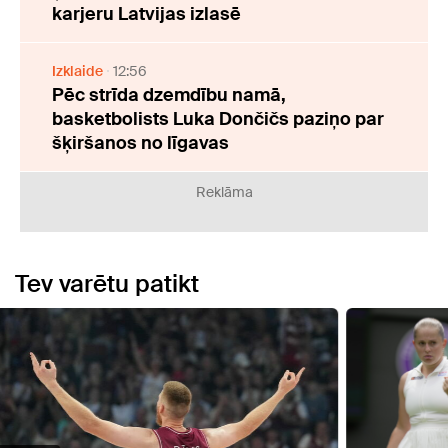
karjeru Latvijas izlasē
Izklaide
12:56
Pēc strīda dzemdību namā,
basketbolists Luka Dončičs paziņo par
šķiršanos no līgavas
Reklāma
Tev varētu patikt