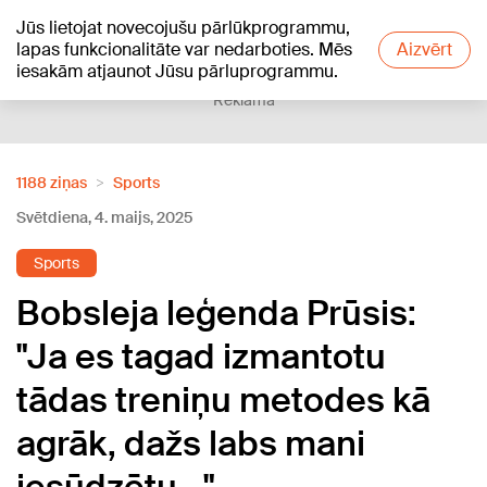
Jūs lietojat novecojušu pārlūkprogrammu,
+16
°C
lapas funkcionalitāte var nedarboties. Mēs
Aizvērt
iesakām atjaunot Jūsu pārluprogrammu.
Reklāma
1188 ziņas
Sports
Svētdiena, 4. maijs, 2025
Sports
Bobsleja leģenda Prūsis:
"Ja es tagad izmantotu
tādas treniņu metodes kā
agrāk, dažs labs mani