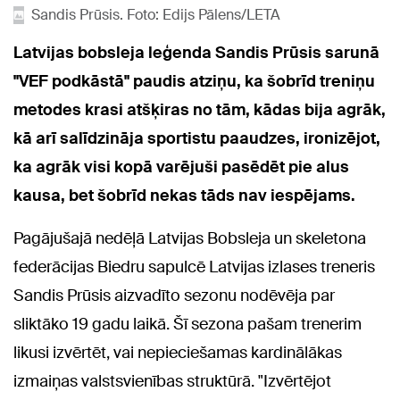
Sandis Prūsis. Foto: Edijs Pālens/LETA
Latvijas bobsleja leģenda Sandis Prūsis sarunā
"VEF podkāstā" paudis atziņu, ka šobrīd treniņu
metodes krasi atšķiras no tām, kādas bija agrāk,
kā arī salīdzināja sportistu paaudzes, ironizējot,
ka agrāk visi kopā varējuši pasēdēt pie alus
kausa, bet šobrīd nekas tāds nav iespējams.
Pagājušajā nedēļā Latvijas Bobsleja un skeletona
federācijas Biedru sapulcē Latvijas izlases treneris
Sandis Prūsis aizvadīto sezonu nodēvēja par
sliktāko 19 gadu laikā. Šī sezona pašam trenerim
likusi izvērtēt, vai nepieciešamas kardinālākas
izmaiņas valstsvienības struktūrā. "Izvērtējot