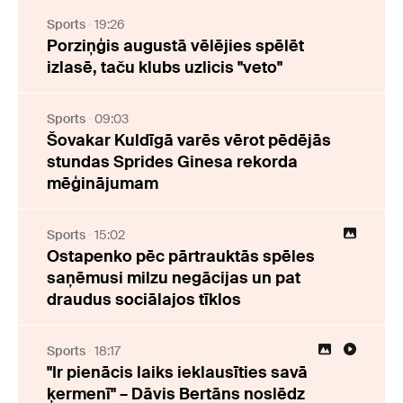
Sports
19:26
Porziņģis augustā vēlējies spēlēt
izlasē, taču klubs uzlicis "veto"
Sports
09:03
Šovakar Kuldīgā varēs vērot pēdējās
stundas Sprides Ginesa rekorda
mēģinājumam
Sports
15:02
Ostapenko pēc pārtrauktās spēles
saņēmusi milzu negācijas un pat
draudus sociālajos tīklos
Sports
18:17
"Ir pienācis laiks ieklausīties savā
ķermenī" – Dāvis Bertāns noslēdz