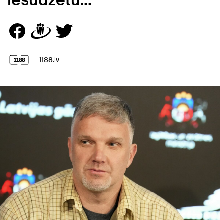
iesūdzētu..."
1188.lv