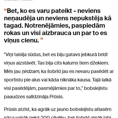
Bet, ko es varu pateikt - neviens
neņaudēja un neviens nepukstēja kā
tagad. Notrenējāmies, paspiedām
rokas un visi aizbrauca un par to es
viņus cienu.
"Viņi taisīja sūdus, bet es biju gatavs jebkurā brīdī
viņus aizstāvēt. Tas bija cits kalums tiem džekiem.
Mēs jau
ņirdzam
, ka šobrīd jau es nevaru pasēdēt ar
sportistu pie alus vai kāda niknāka kausa. Tajā laikā
visi pasēdējām, pasmējāmies par to," bobslejistu
paaudzes salīdzināja Prūsis.
Prūsis atzīst, ka agrāk uz jauno bobslejistu atlasēm
nāca vairāk nekā 200 cilvēku, bet šobrīd atnāk labi