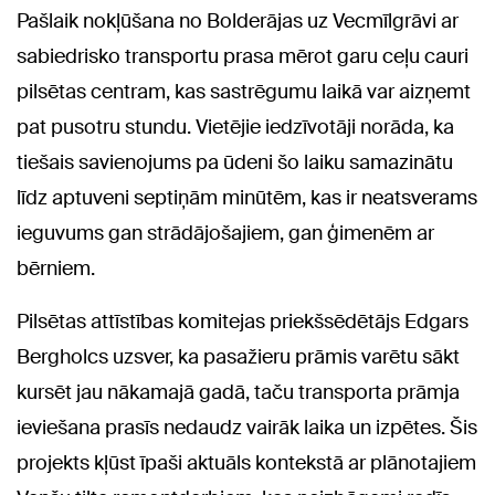
Pašlaik nokļūšana no Bolderājas uz Vecmīlgrāvi ar
sabiedrisko transportu prasa mērot garu ceļu cauri
pilsētas centram, kas sastrēgumu laikā var aizņemt
pat pusotru stundu. Vietējie iedzīvotāji norāda, ka
tiešais savienojums pa ūdeni šo laiku samazinātu
līdz aptuveni septiņām minūtēm, kas ir neatsverams
ieguvums gan strādājošajiem, gan ģimenēm ar
bērniem.
Pilsētas attīstības komitejas priekšsēdētājs Edgars
Bergholcs uzsver, ka pasažieru prāmis varētu sākt
kursēt jau nākamajā gadā, taču transporta prāmja
ieviešana prasīs nedaudz vairāk laika un izpētes. Šis
projekts kļūst īpaši aktuāls kontekstā ar plānotajiem