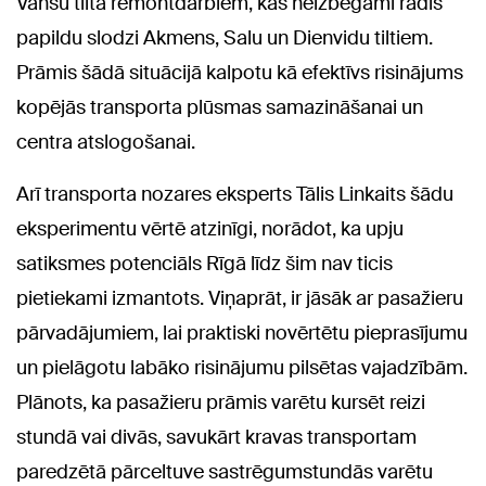
Vanšu tilta remontdarbiem, kas neizbēgami radīs
papildu slodzi Akmens, Salu un Dienvidu tiltiem.
Prāmis šādā situācijā kalpotu kā efektīvs risinājums
kopējās transporta plūsmas samazināšanai un
centra atslogošanai.
Arī transporta nozares eksperts Tālis Linkaits šādu
eksperimentu vērtē atzinīgi, norādot, ka upju
satiksmes potenciāls Rīgā līdz šim nav ticis
pietiekami izmantots. Viņaprāt, ir jāsāk ar pasažieru
pārvadājumiem, lai praktiski novērtētu pieprasījumu
un pielāgotu labāko risinājumu pilsētas vajadzībām.
Plānots, ka pasažieru prāmis varētu kursēt reizi
stundā vai divās, savukārt kravas transportam
paredzētā pārceltuve sastrēgumstundās varētu