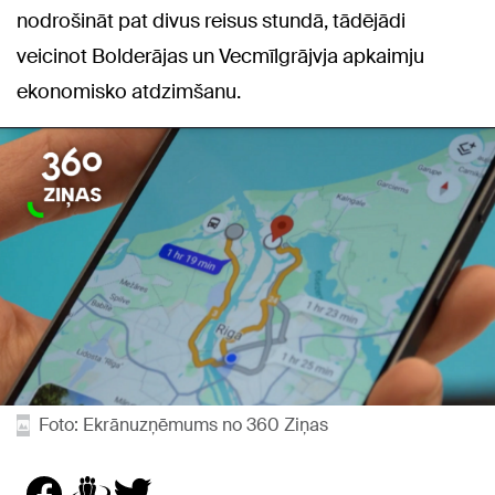
nodrošināt pat divus reisus stundā, tādējādi
veicinot Bolderājas un Vecmīlgrājvja apkaimju
ekonomisko atdzimšanu.
Foto: Ekrānuzņēmums no 360 Ziņas