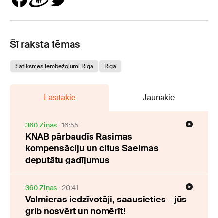
Šī raksta tēmas
Satiksmes ierobežojumi Rīgā
Rīga
Lasītākie
Jaunākie
360 Ziņas
16:55
KNAB pārbaudīs Rasimas
kompensāciju un citus Saeimas
deputātu gadījumus
360 Ziņas
20:41
Valmieras iedzīvotāji, saausieties – jūs
grib nosvērt un nomērīt!