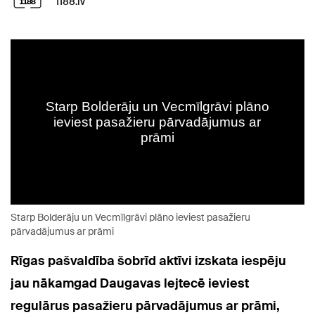
1188.lv
Starp Bolderāju un Vecmīlgrāvi plāno ieviest pasažieru
pārvadājumus ar prāmi
Rīgas pašvaldība šobrīd aktīvi izskata iespēju
jau nākamgad Daugavas lejtecē ieviest
regulārus pasažieru pārvadājumus ar prāmi,