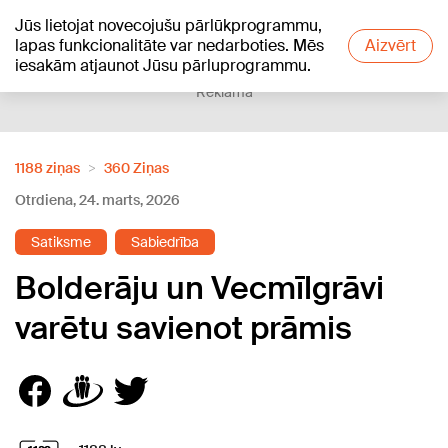
Jūs lietojat novecojušu pārlūkprogrammu,
+16
°C
lapas funkcionalitāte var nedarboties. Mēs
Aizvērt
iesakām atjaunot Jūsu pārluprogrammu.
Reklāma
1188 ziņas
360 Ziņas
Otrdiena, 24. marts, 2026
Satiksme
Sabiedrība
Bolderāju un Vecmīlgrāvi
varētu savienot prāmis