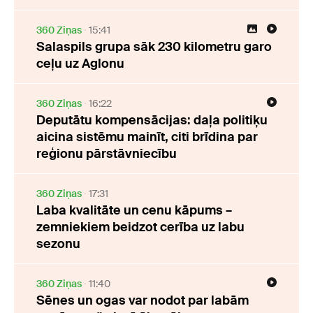
360 Ziņas
15:41
Salaspils grupa sāk 230 kilometru garo
ceļu uz Aglonu
360 Ziņas
16:22
Deputātu kompensācijas: daļa politiķu
aicina sistēmu mainīt, citi brīdina par
reģionu pārstāvniecību
360 Ziņas
17:31
Laba kvalitāte un cenu kāpums –
zemniekiem beidzot cerība uz labu
sezonu
360 Ziņas
11:40
Sēnes un ogas var nodot par labām