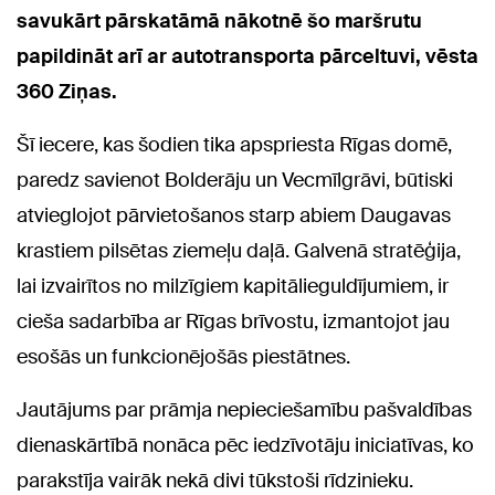
savukārt pārskatāmā nākotnē šo maršrutu
papildināt arī ar autotransporta pārceltuvi, vēsta
360 Ziņas.
Šī iecere, kas šodien tika apspriesta Rīgas domē,
paredz savienot Bolderāju un Vecmīlgrāvi, būtiski
atvieglojot pārvietošanos starp abiem Daugavas
krastiem pilsētas ziemeļu daļā. Galvenā stratēģija,
lai izvairītos no milzīgiem kapitālieguldījumiem, ir
cieša sadarbība ar Rīgas brīvostu, izmantojot jau
esošās un funkcionējošās piestātnes.
Jautājums par prāmja nepieciešamību pašvaldības
dienaskārtībā nonāca pēc iedzīvotāju iniciatīvas, ko
parakstīja vairāk nekā divi tūkstoši rīdzinieku.