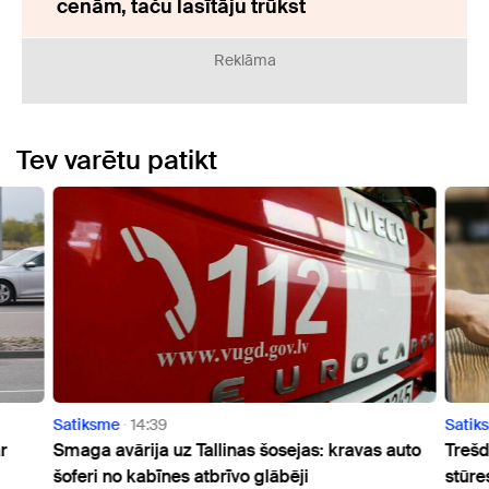
cenām, taču lasītāju trūkst
Reklāma
Tev varētu patikt
Satiksme
14:39
Satik
r
Smaga avārija uz Tallinas šosejas: kravas auto
Trešd
šoferi no kabīnes atbrīvo glābēji
stūre