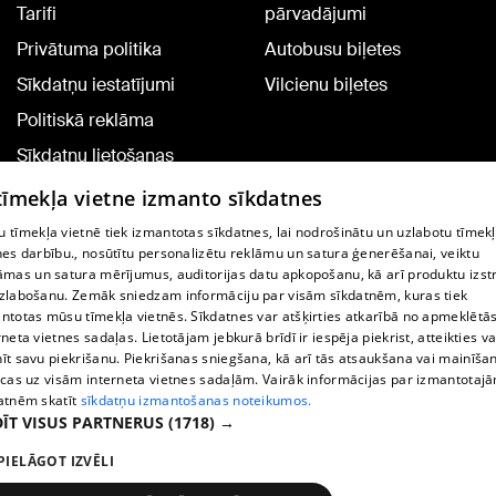
Tarifi
pārvadājumi
Privātuma politika
Autobusu biļetes
Sīkdatņu iestatījumi
Vilcienu biļetes
Politiskā reklāma
Sīkdatņu lietošanas
noteikumi
 tīmekļa vietne izmanto sīkdatnes
Komentāru pievienošana
 tīmekļa vietnē tiek izmantotas sīkdatnes, lai nodrošinātu un uzlabotu tīmek
nes darbību., nosūtītu personalizētu reklāmu un satura ģenerēšanai, veiktu
āmas un satura mērījumus, auditorijas datu apkopošanu, kā arī produktu izst
TV programma
zlabošanu. Zemāk sniedzam informāciju par visām sīkdatnēm, kuras tiek
Līguma noteikumi
ntotas mūsu tīmekļa vietnēs. Sīkdatnes var atšķirties atkarībā no apmeklētā
rneta vietnes sadaļas. Lietotājam jebkurā brīdī ir iespēja piekrist, atteikties va
360 Ziņu kontakti
īt savu piekrišanu. Piekrišanas sniegšana, kā arī tās atsaukšana vai mainīša
ecas uz visām interneta vietnes sadaļām. Vairāk informācijas par izmantotaj
Helio Media
atnēm skatīt
sīkdatņu izmantošanas noteikumos.
ĪT VISUS PARTNERUS
(1718) →
Portāla palīdzības dienests: e-pasts -
info@1188.lv
PIELĀGOT IZVĒLI
Copyright © 2004-2026 SIA HELIO MEDIA.