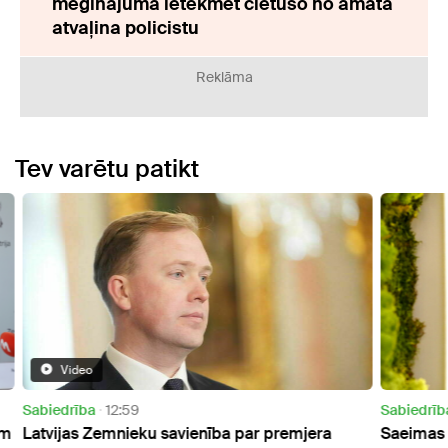
mēģinājuma ietekmēt cietušo no amata
atvaļina policistu
Reklāma
Tev varētu patikt
Sabiedrība
15:12
Bizne
Saeimas komisijā skatīs iniciatīvu novirzīt
"Rīga