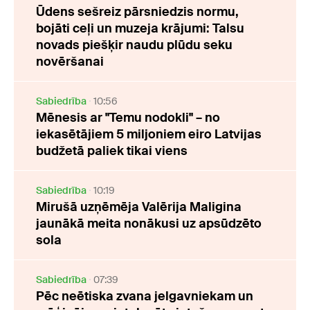
Ūdens sešreiz pārsniedzis normu,
bojāti ceļi un muzeja krājumi: Talsu
novads piešķir naudu plūdu seku
novēršanai
Sabiedrība
10:56
Mēnesis ar "Temu nodokli" – no
iekasētājiem 5 miljoniem eiro Latvijas
budžetā paliek tikai viens
Sabiedrība
10:19
Mirušā uzņēmēja Valērija Maligina
jaunākā meita nonākusi uz apsūdzēto
sola
Sabiedrība
07:39
Pēc neētiska zvana jelgavniekam un