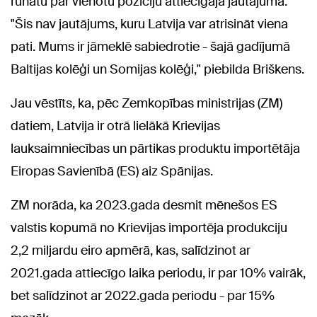
runātu par vienotu pozīciju attiecīgajā jautājumā.
"Šis nav jautājums, kuru Latvija var atrisināt viena
pati. Mums ir jāmeklē sabiedrotie - šajā gadījumā
Baltijas kolēģi un Somijas kolēģi," piebilda Briškens.
Jau vēstīts, ka, pēc Zemkopības ministrijas (ZM)
datiem, Latvija ir otrā lielākā Krievijas
lauksaimniecības un pārtikas produktu importētāja
Eiropas Savienībā (ES) aiz Spānijas.
ZM norāda, ka 2023.gada desmit mēnešos ES
valstis kopumā no Krievijas importēja produkciju
2,2 miljardu eiro apmērā, kas, salīdzinot ar
2021.gada attiecīgo laika periodu, ir par 10% vairāk,
bet salīdzinot ar 2022.gada periodu - par 15%