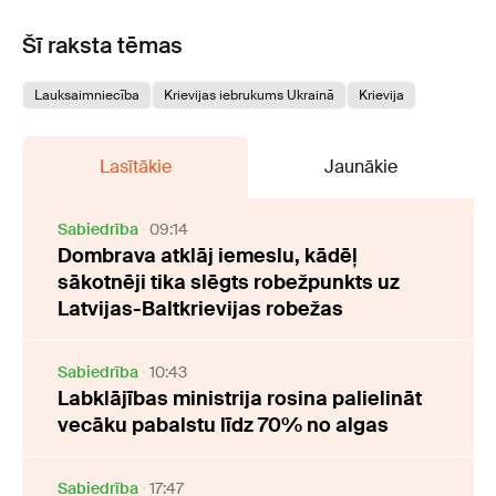
Šī raksta tēmas
Lauksaimniecība
Krievijas iebrukums Ukrainā
Krievija
Lasītākie
Jaunākie
Sabiedrība
09:14
Dombrava atklāj iemeslu, kādēļ
sākotnēji tika slēgts robežpunkts uz
Latvijas-Baltkrievijas robežas
Sabiedrība
10:43
Labklājības ministrija rosina palielināt
vecāku pabalstu līdz 70% no algas
Sabiedrība
17:47