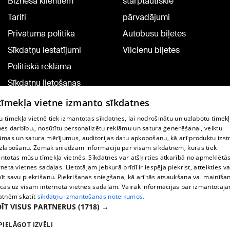
Biznesa klientiem
starptautiskie
Tarifi
pārvadājumi
Privātuma politika
Autobusu biļetes
Sīkdatņu iestatījumi
Vilcienu biļetes
Politiskā reklāma
Sīkdatņu lietošanas
noteikumi
 tīmekļa vietne izmanto sīkdatnes
Komentāru pievienošana
 tīmekļa vietnē tiek izmantotas sīkdatnes, lai nodrošinātu un uzlabotu tīmek
nes darbību., nosūtītu personalizētu reklāmu un satura ģenerēšanai, veiktu
āmas un satura mērījumus, auditorijas datu apkopošanu, kā arī produktu izst
TV programma
zlabošanu. Zemāk sniedzam informāciju par visām sīkdatnēm, kuras tiek
Līguma noteikumi
ntotas mūsu tīmekļa vietnēs. Sīkdatnes var atšķirties atkarībā no apmeklētā
rneta vietnes sadaļas. Lietotājam jebkurā brīdī ir iespēja piekrist, atteikties va
360 Ziņu kontakti
īt savu piekrišanu. Piekrišanas sniegšana, kā arī tās atsaukšana vai mainīša
ecas uz visām interneta vietnes sadaļām. Vairāk informācijas par izmantotaj
Helio Media
atnēm skatīt
sīkdatņu izmantošanas noteikumos.
ĪT VISUS PARTNERUS
(1718) →
Portāla palīdzības dienests: e-pasts -
info@1188.lv
PIELĀGOT IZVĒLI