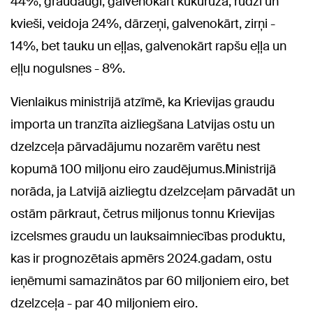
44%, graudaugi, galvenokārt kukurūza, rudzi un
kvieši, veidoja 24%, dārzeņi, galvenokārt, zirņi -
14%, bet tauku un eļļas, galvenokārt rapšu eļļa un
eļļu nogulsnes - 8%.
Vienlaikus ministrijā atzīmē, ka Krievijas graudu
importa un tranzīta aizliegšana Latvijas ostu un
dzelzceļa pārvadājumu nozarēm varētu nest
kopumā 100 miljonu eiro zaudējumus.Ministrijā
norāda, ja Latvijā aizliegtu dzelzceļam pārvadāt un
ostām pārkraut, četrus miljonus tonnu Krievijas
izcelsmes graudu un lauksaimniecības produktu,
kas ir prognozētais apmērs 2024.gadam, ostu
ieņēmumi samazinātos par 60 miljoniem eiro, bet
dzelzceļa - par 40 miljoniem eiro.