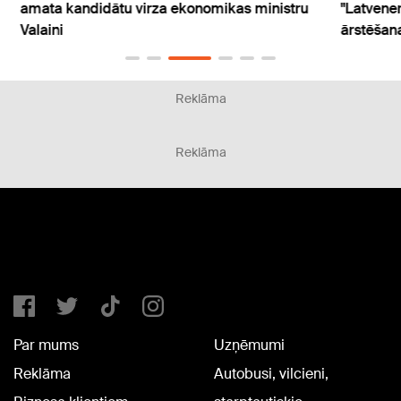
ru
"Latvenergo" peļņu onkoloģijas slimnieku
iedzī
ārstēšanai
apsa
Reklāma
Reklāma
Par mums
Uzņēmumi
Reklāma
Autobusi, vilcieni,