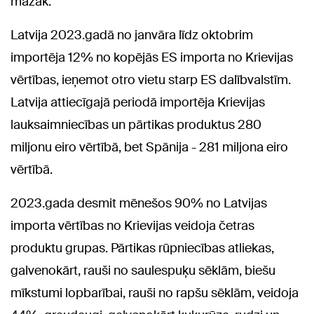
mazāk.
Latvija 2023.gadā no janvāra līdz oktobrim
importēja 12% no kopējās ES importa no Krievijas
vērtības, ieņemot otro vietu starp ES dalībvalstīm.
Latvija attiecīgajā periodā importēja Krievijas
lauksaimniecības un pārtikas produktus 280
miljonu eiro vērtībā, bet Spānija - 281 miljona eiro
vērtībā.
2023.gada desmit mēnešos 90% no Latvijas
importa vērtības no Krievijas veidoja četras
produktu grupas. Pārtikas rūpniecības atliekas,
galvenokārt, rauši no saulespuķu sēklām, biešu
mīkstumi lopbarībai, rauši no rapšu sēklām, veidoja