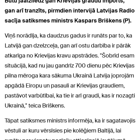
Būtu jāaizliedz gan Krievijas graudu imports,
gan arī tranzīts, pirmdien intervijā Latvijas Radio
sacīja satiksmes ministrs Kaspars Briškens (P).
Viņš norādīja, ka daudzus gadus ir runāts par to, ka
Latvijā gan dzelzceļa, gan arī ostu darbība ir pārāk
atkarīga no Krievijas kravu apstrādes. "Šobrīd esam
situācijā, kad nu jau gandrīz 700 dienu pēc Krievijas
pilna mēroga kara sākuma Ukrainā Latvija joprojām
apgādā Eiropu un pasauli ar Krievijas graudiem,
pastāvot varbūtībai, ka tie ir arī graudi, kas ir nozagti
Ukrainā," teica Briškens.
Tāpat satiksmes ministrs informēja, ka ir sagatavojis
vēstuli ar kuru vērsīsies pie kolēģiem Baltijā, lai