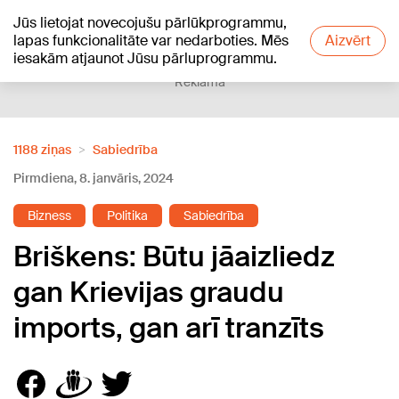
Jūs lietojat novecojušu pārlūkprogrammu,
+18
°C
lapas funkcionalitāte var nedarboties. Mēs
Aizvērt
iesakām atjaunot Jūsu pārluprogrammu.
Reklāma
1188 ziņas
Sabiedrība
Pirmdiena, 8. janvāris, 2024
Bizness
Politika
Sabiedrība
Briškens: Būtu jāaizliedz
gan Krievijas graudu
imports, gan arī tranzīts