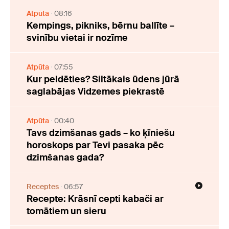
Atpūta
08:16
Kempings, pikniks, bērnu ballīte –
svinību vietai ir nozīme
Atpūta
07:55
Kur peldēties? Siltākais ūdens jūrā
saglabājas Vidzemes piekrastē
Atpūta
00:40
Tavs dzimšanas gads – ko ķīniešu
horoskops par Tevi pasaka pēc
dzimšanas gada?
Receptes
06:57
Recepte: Krāsnī cepti kabači ar
tomātiem un sieru