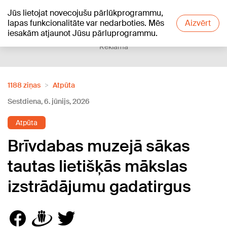
Jūs lietojat novecojušu pārlūkprogrammu,
+18
°C
lapas funkcionalitāte var nedarboties. Mēs
Aizvērt
iesakām atjaunot Jūsu pārluprogrammu.
Reklāma
1188 ziņas
Atpūta
Sestdiena, 6. jūnijs, 2026
Atpūta
Brīvdabas muzejā sākas
tautas lietišķās mākslas
izstrādājumu gadatirgus