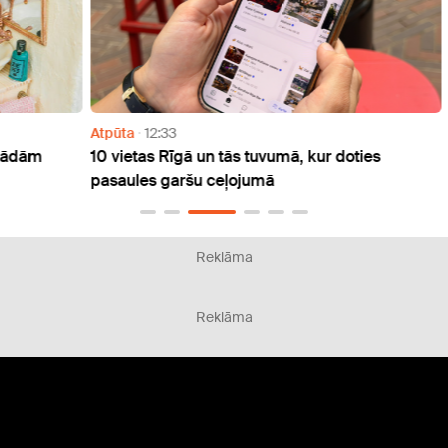
Atpūta
12:33
Atpūt
m
10 vietas Rīgā un tās tuvumā, kur doties
Jau š
pasaules garšu ceļojumā
svinē
Reklāma
Reklāma