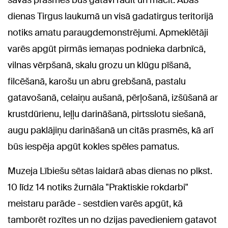
savas prasmes būs gatavi rādīt un mācīt. Abas
dienas Tirgus laukumā un visā gadatirgus teritorijā
notiks amatu paraugdemonstrējumi. Apmeklētāji
varēs apgūt pirmās iemaņas podnieka darbnīcā,
vilnas vērpšanā, skalu grozu un klūgu pīšanā,
filcēšanā, karošu un abru grebšanā, pastalu
gatavošanā, celaiņu aušanā, pērļošanā, izšūšanā ar
krustdūrienu, leļļu darināšanā, pirtsslotu siešanā,
augu paklājiņu darināšanā un citās prasmēs, kā arī
būs iespēja apgūt kokles spēles pamatus.
Muzeja Lībiešu sētas laidarā abas dienas no plkst.
10 līdz 14 notiks žurnāla "Praktiskie rokdarbi"
meistaru parāde - sestdien varēs apgūt, kā
tamborēt rozītes un no dzijas pavedieniem gatavot