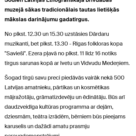
Šodien Latvijas Etnogrāfiskajā brīvdabas
muzejā sākas tradicionālais tautas lietišķās
mākslas darinājumu gadatirgus.
No plkst. 12.30 un 15.30 uzstāsies Dārdaru
muzikanti, bet plkst. 13.30 - Rīgas folkloras kopa
"Savieši". Ezera pļavā no plkst. 11 līdz 16 notiks
tirgus sarunas kopā ar Ivetu un Vidvudu Medeņiem.
Šogad tirgū savu preci piedāvās vairāk nekā 500
Latvijas amatnieku, pārtikas un kosmētikas
mājražotāju, grāmatizdevēju un ēdinātāju. Būs arī
daudzveidīga kultūras programma ar dejām,
dziesmām, teātra izrādēm, bērniem būs pieejams
karuselis un dažādi amatu prasmju