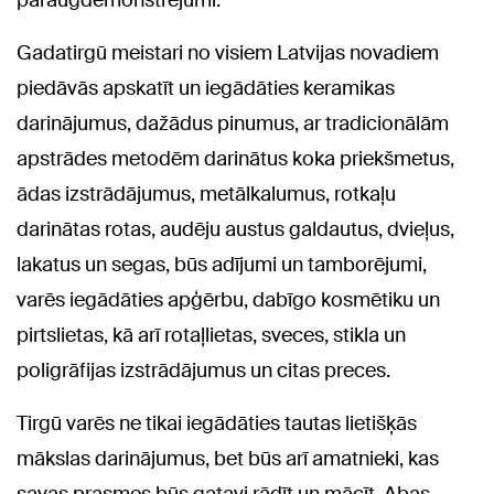
paraugdemonstrējumi.
Gadatirgū meistari no visiem Latvijas novadiem
piedāvās apskatīt un iegādāties keramikas
darinājumus, dažādus pinumus, ar tradicionālām
apstrādes metodēm darinātus koka priekšmetus,
ādas izstrādājumus, metālkalumus, rotkaļu
darinātas rotas, audēju austus galdautus, dvieļus,
lakatus un segas, būs adījumi un tamborējumi,
varēs iegādāties apģērbu, dabīgo kosmētiku un
pirtslietas, kā arī rotaļlietas, sveces, stikla un
poligrāfijas izstrādājumus un citas preces.
Tirgū varēs ne tikai iegādāties tautas lietišķās
mākslas darinājumus, bet būs arī amatnieki, kas