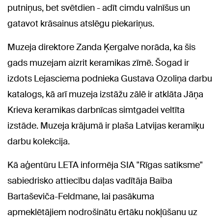
putniņus, bet svētdien - adīt cimdu valnīšus un
gatavot krāsainus atslēgu piekariņus.
Muzeja direktore Zanda Ķergalve norāda, ka šis
gads muzejam aizrit keramikas zīmē. Šogad ir
izdots Lejasciema podnieka Gustava Ozoliņa darbu
katalogs, kā arī muzeja izstāžu zālē ir atklāta Jāņa
Krieva keramikas darbnīcas simtgadei veltīta
izstāde. Muzeja krājumā ir plaša Latvijas keramiķu
darbu kolekcija.
Kā aģentūru LETA informēja SIA "Rīgas satiksme"
sabiedrisko attiecību daļas vadītāja Baiba
Bartaševiča-Feldmane, lai pasākuma
apmeklētājiem nodrošinātu ērtāku nokļūšanu uz