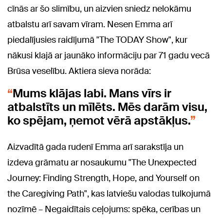
cīnās ar šo slimību, un aizvien sniedz nelokāmu
atbalstu arī savam vīram. Nesen Emma arī
piedalījusies raidījumā "The TODAY Show", kur
nākusi klajā ar jaunāko informāciju par 71 gadu vecā
Brūsa veselību. Aktiera sieva norāda:
Mums klājas labi. Mans vīrs ir
atbalstīts un mīlēts. Mēs darām visu,
ko spējam, ņemot vērā apstākļus.
Aizvadītā gada rudenī Emma arī sarakstīja un
izdeva grāmatu ar nosaukumu "The Unexpected
Journey: Finding Strength, Hope, and Yourself on
the Caregiving Path", kas latviešu valodas tulkojumā
nozīmē – Negaidītais ceļojums: spēka, cerības un