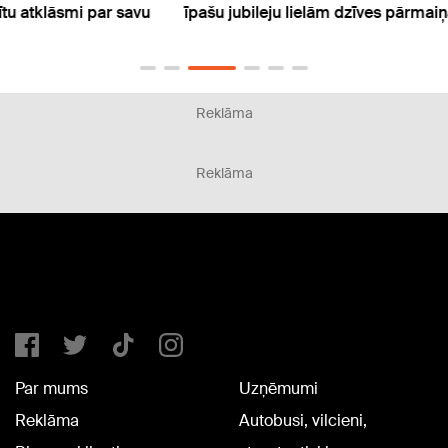
vu
īpašu jubileju lielām dzīves pārmaiņām
Pugač
Reklāma
Reklāma
Par mums
Uzņēmumi
Reklāma
Autobusi, vilcieni,