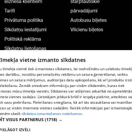
Biznesa klientiem
starptautiskie
Tarifi
pārvadājumi
Privātuma politika
Autobusu biļetes
Sīkdatņu iestatījumi
Vilcienu biļetes
Politiskā reklāma
Sīkdatņu lietošanas
noteikumi
 tīmekļa vietne izmanto sīkdatnes
Komentāru pievienošana
 tīmekļa vietnē tiek izmantotas sīkdatnes, lai nodrošinātu un uzlabotu tīmek
nes darbību., nosūtītu personalizētu reklāmu un satura ģenerēšanai, veiktu
āmas un satura mērījumus, auditorijas datu apkopošanu, kā arī produktu izst
TV programma
zlabošanu. Zemāk sniedzam informāciju par visām sīkdatnēm, kuras tiek
Līguma noteikumi
ntotas mūsu tīmekļa vietnēs. Sīkdatnes var atšķirties atkarībā no apmeklētā
rneta vietnes sadaļas. Lietotājam jebkurā brīdī ir iespēja piekrist, atteikties va
360 Ziņu kontakti
īt savu piekrišanu. Piekrišanas sniegšana, kā arī tās atsaukšana vai mainīša
ecas uz visām interneta vietnes sadaļām. Vairāk informācijas par izmantotaj
Helio Media
atnēm skatīt
sīkdatņu izmantošanas noteikumos.
ĪT VISUS PARTNERUS
(1718) →
Portāla palīdzības dienests: e-pasts -
info@1188.lv
PIELĀGOT IZVĒLI