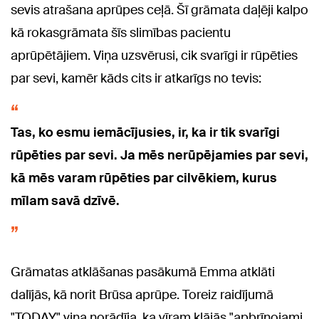
sevis atrašana aprūpes ceļā. Šī grāmata daļēji kalpo
kā rokasgrāmata šīs slimības pacientu
aprūpētājiem. Viņa uzsvērusi, cik svarīgi ir rūpēties
par sevi, kamēr kāds cits ir atkarīgs no tevis:
Tas, ko esmu iemācījusies, ir, ka ir tik svarīgi
rūpēties par sevi. Ja mēs nerūpējamies par sevi,
kā mēs varam rūpēties par cilvēkiem, kurus
mīlam savā dzīvē.
Grāmatas atklāšanas pasākumā Emma atklāti
dalījās, kā norit Brūsa aprūpe. Toreiz raidījumā
"TODAY" viņa norādīja, ka vīram klājās "apbrīnojami