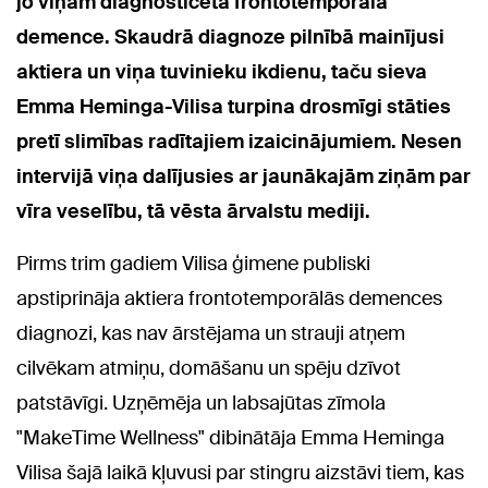
jo viņam diagnosticēta frontotemporālā
demence.
Skaudrā diagnoze pilnībā mainījusi
aktiera un viņa tuvinieku ikdienu, taču sieva
Emma Heminga-Vilisa turpina drosmīgi stāties
pretī slimības radītajiem izaicinājumiem. Nesen
intervijā viņa dalījusies ar jaunākajām ziņām par
vīra veselību, tā vēsta ārvalstu mediji.
Pirms trim gadiem Vilisa ģimene publiski
apstiprināja aktiera frontotemporālās demences
diagnozi,
kas nav ārstējama un strauji atņem
cilvēkam atmiņu, domāšanu un spēju dzīvot
patstāvīgi. Uzņēmēja un labsajūtas zīmola
"MakeTime Wellness" dibinātāja Emma Heminga
Vilisa šajā laikā kļuvusi par stingru aizstāvi tiem, kas