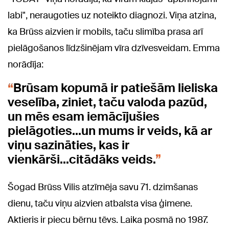
labi", neraugoties uz noteikto diagnozi. Viņa atzina,
ka Brūss aizvien ir mobils, taču slimība prasa arī
pielāgošanos līdzšinējam vīra dzīvesveidam. Emma
norādīja:
Brūsam kopumā ir patiešām lieliska
veselība, ziniet, taču valoda pazūd,
un mēs esam iemācījušies
pielāgoties...un mums ir veids, kā ar
viņu sazināties, kas ir
vienkārši...citādāks veids.
Šogad Brūss Vilis atzīmēja savu 71. dzimšanas
dienu, taču viņu aizvien atbalsta visa ģimene.
Aktieris ir piecu bērnu tēvs. Laika posmā no 1987.