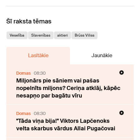
Šī raksta tēmas
Veselība
Slavenības
aktieri
Brūss Viliss
Lasītākie
Jaunākie
Domas
08:30
Miljonārs pie sāniem vai pašas
nopelnīts miljons? Ceriņa atklāj, kāpēc
nesapņo par bagātu vīru
Domas
08:30
"Tāda viņa bija!" Viktors Lapčenoks
velta skarbus vārdus Allai Pugačovai