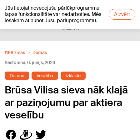
Jūs lietojat novecojušu pārlūkprogrammu,
+19
°C
lapas funkcionalitāte var nedarboties. Mēs
Aizvērt
iesakām atjaunot Jūsu pārluprogrammu.
Reklāma
1188 ziņas
Domas
Sestdiena, 6. jūnijs, 2026
Domas
Veselība
Izklaide
Brūsa Vilisa sieva nāk klajā
ar paziņojumu par aktiera
veselību