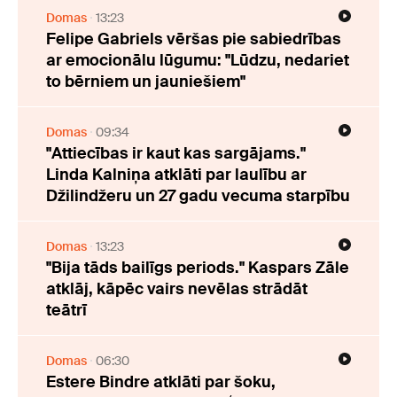
Domas
13:23
Felipe Gabriels vēršas pie sabiedrības
ar emocionālu lūgumu: "Lūdzu, nedariet
to bērniem un jauniešiem"
Domas
09:34
"Attiecības ir kaut kas sargājams."
Linda Kalniņa atklāti par laulību ar
Džilindžeru un 27 gadu vecuma starpību
Domas
13:23
"Bija tāds bailīgs periods." Kaspars Zāle
atklāj, kāpēc vairs nevēlas strādāt
teātrī
Domas
06:30
Estere Bindre atklāti par šoku,