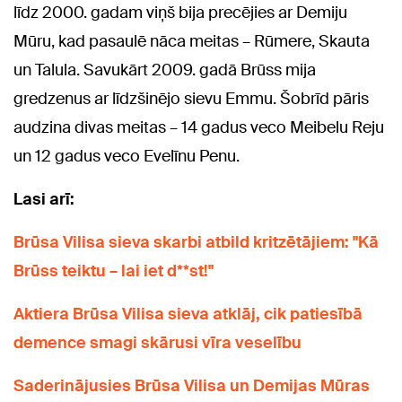
līdz 2000. gadam viņš bija precējies ar Demiju
Mūru, kad pasaulē nāca meitas – Rūmere, Skauta
un Talula. Savukārt 2009. gadā Brūss mija
gredzenus ar līdzšinējo sievu Emmu. Šobrīd pāris
audzina divas meitas – 14 gadus veco Meibelu Reju
un 12 gadus veco Evelīnu Penu.
Lasi arī:
Brūsa Vilisa sieva skarbi atbild kritzētājiem: "Kā
Brūss teiktu – lai iet d**st!"
Aktiera Brūsa Vilisa sieva atklāj, cik patiesībā
demence smagi skārusi vīra veselību
Saderinājusies Brūsa Vilisa un Demijas Mūras