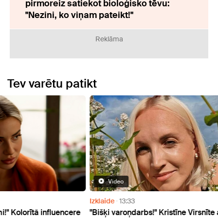
pirmoreiz satiekot bioloģisko tēvu:
"Nezini, ko viņam pateikt!"
Reklāma
Tev varētu patikt
Video
Izklaide
13:33
Doma
ncere
"Bišķi varoņdarbs!" Kristīne Virsnīte atzīmē
"Nedo