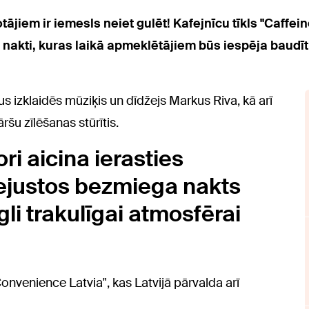
ājiem ir iemesls neiet gulēt! Kafejnīcu tīkls "Caffeine"
nakti, kuras laikā apmeklētājiem būs iespēja baudīt n
s izklaidēs mūziķis un dīdžejs Markus Riva, kā arī
šu zīlēšanas stūrītis.
i aicina ierasties
 iejustos bezmiega nakts
li trakulīgai atmosfērai
nvenience Latvia", kas Latvijā pārvalda arī