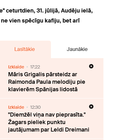
 ceturtdien, 31. jūlijā, Audēju ielā,
e vien spēcīgu kafiju, bet arī
Lasītākie
Jaunākie
Izklaide
17:22
Māris Grigalis pārsteidz ar
Raimonda Paula melodiju pie
klavierēm Spānijas lidostā
Izklaide
12:30
"Diemžēl viņa nav pieprasīta."
Žagars pieliek punktu
jautājumam par Leldi Dreimani