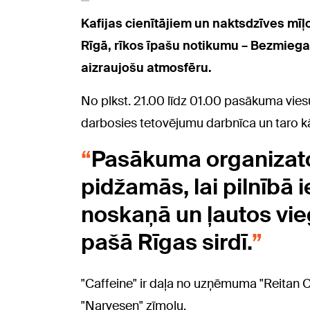
Kafijas cienītājiem un naktsdzīves mīļot
Rīgā, rīkos īpašu notikumu – Bezmiega 
aizraujošu atmosfēru.
No plkst. 21.00 līdz 01.00 pasākuma viesu
darbosies tetovējumu darbnīca un taro kār
Pasākuma organizator
pidžamās, lai pilnībā
noskaņā un ļautos vieg
pašā Rīgas sirdī.
"Caffeine" ir daļa no uzņēmuma "Reitan Co
"Narvesen" zīmolu.