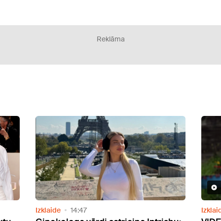
Reklāma
Video
Izklaide
15:37
Ārvals