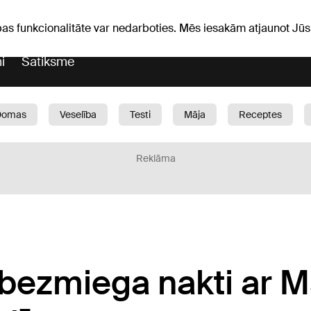
iņas
Horoskopi
pas funkcionalitāte var nedarboties. Mēs iesakām atjaunot J
i
Satiksme
Domas
Veselība
Testi
Māja
Receptes
Bērni
Auto
1188 play
Sports
Bizness
Reklāma
o bezmiega nakti ar 