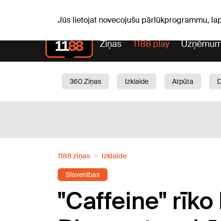
Laika z
C, 06.08.2026.
+24
°C
Aisma, Askolds
Jūs lietojat novecojušu pārlūkprogrammu, la
Ziņas
1188 play
Uzņēmum
360 Ziņas
Izklaide
Atpūta
Aktuāli
Satiksme
Skaistumam
1188 ziņas
Izklaide
Slavenības
"Caffeine" rīk