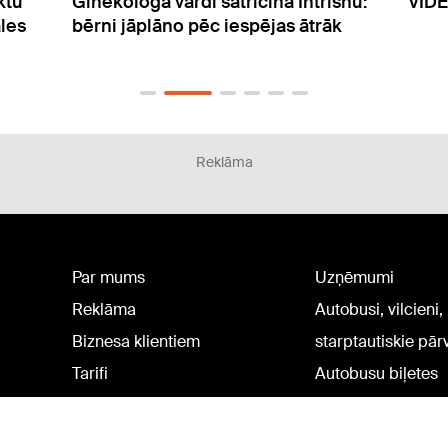
shu:
VIDEO: Magones ogošanas "triki"
Pēc 
k
"Did
ilgā
Reklāma
Par mums
Uzņēmumi
Reklāma
Autobusi, vilcieni,
Biznesa klientiem
starptautiskie pā
Tarifi
Autobusu biļetes
Privātuma politika
Vilcienu biļetes
Sīkdatņu iestatījumi