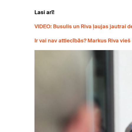
Lasi arī!
VIDEO: Busulis un Riva ļaujas jautrai 
Ir vai nav attiecībās? Markus Riva vieš