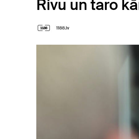
Rivu un taro kā
1188.lv