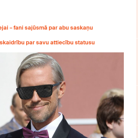
dejai – fani sajūsmā par abu saskaņu
 skaidrību par savu attiecību statusu