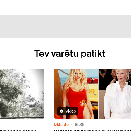
Tev varētu patikt
Izklaide
14:47