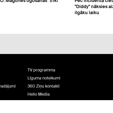
incidenta cietumā reperim
FOTO: Zelta gulta,
dy" nāksies aiz restēm pavadīt
un japāņu dārzs – 
ku laiku
Pugačovas vasara
TV programma
Līguma noteikumi
rvadājumi
360 Ziņu kontakti
Helio Media