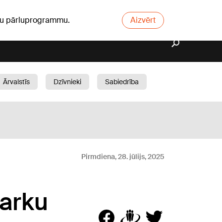
ūsu pārluprogrammu.
Aizvērt
Ārvalstīs
Dzīvnieki
Sabiedrība
Dārzs
Pirmdiena, 28. jūlijs, 2025
Marku