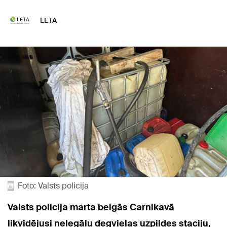
LETA
Foto: Valsts policija
Valsts policija marta beigās Carnikavā
likvidējusi nelegālu degvielas uzpildes staciju,