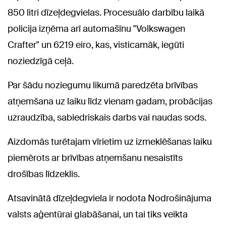
850 litri dīzeļdegvielas. Procesuālo darbību laikā
policija izņēma arī automašīnu "Volkswagen
Crafter" un 6219 eiro, kas, visticamāk, iegūti
noziedzīgā ceļā.
Par šādu noziegumu likumā paredzēta brīvības
atņemšana uz laiku līdz vienam gadam, probācijas
uzraudzība, sabiedriskais darbs vai naudas sods.
Aizdomās turētajam vīrietim uz izmeklēšanas laiku
piemērots ar brīvības atņemšanu nesaistīts
drošības līdzeklis.
Atsavinātā dīzeļdegviela ir nodota Nodrošinājuma
valsts aģentūrai glabāšanai, un tai tiks veikta