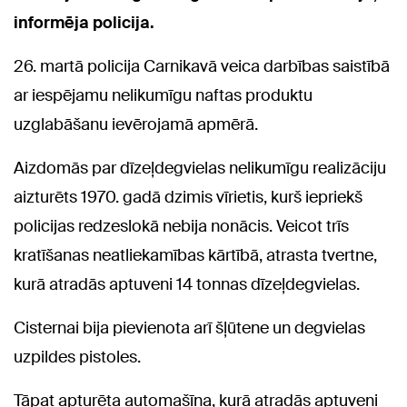
informēja policija.
26. martā policija Carnikavā veica darbības saistībā
ar iespējamu nelikumīgu naftas produktu
uzglabāšanu ievērojamā apmērā.
Aizdomās par dīzeļdegvielas nelikumīgu realizāciju
aizturēts 1970. gadā dzimis vīrietis, kurš iepriekš
policijas redzeslokā nebija nonācis. Veicot trīs
kratīšanas neatliekamības kārtībā, atrasta tvertne,
kurā atradās aptuveni 14 tonnas dīzeļdegvielas.
Cisternai bija pievienota arī šļūtene un degvielas
uzpildes pistoles.
Tāpat apturēta automašīna, kurā atradās aptuveni