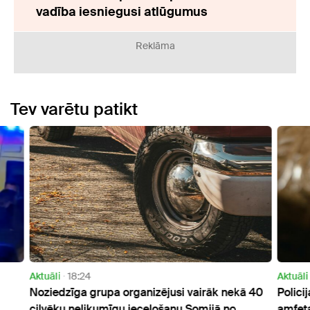
vadība iesniegusi atlūgumus
Reklāma
Tev varētu patikt
Aktuāli
16:15
Aktuāl
ā 40
Policija Daugavpilī atrod gandrīz kilogramu
Lietu
amfetamīna
pārve