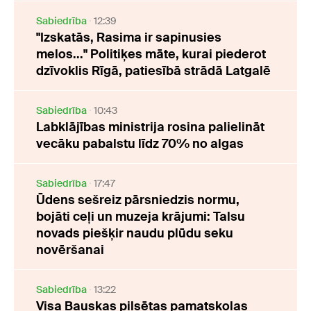
Sabiedrība
12:39
"Izskatās, Rasima ir sapinusies
melos..." Politiķes māte, kurai piederot
dzīvoklis Rīgā, patiesībā strādā Latgalē
Sabiedrība
10:43
Labklājības ministrija rosina palielināt
vecāku pabalstu līdz 70% no algas
Sabiedrība
17:47
Ūdens sešreiz pārsniedzis normu,
bojāti ceļi un muzeja krājumi: Talsu
novads piešķir naudu plūdu seku
novēršanai
Sabiedrība
13:22
Visa Bauskas pilsētas pamatskolas