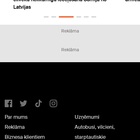
eiro 
Reklāma
Reklāma
Par mums
Uzņēmumi
Reklāma
Autobusi, vilcieni,
Biznesa klientiem
starptautiskie