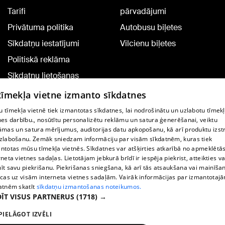
Tarifi
pārvadājumi
Privātuma politika
Autobusu biļetes
Sīkdatņu iestatījumi
Vilcienu biļetes
Politiskā reklāma
Sīkdatņu lietošanas
noteikumi
 tīmekļa vietne izmanto sīkdatnes
Komentāru pievienošana
 tīmekļa vietnē tiek izmantotas sīkdatnes, lai nodrošinātu un uzlabotu tīmek
nes darbību., nosūtītu personalizētu reklāmu un satura ģenerēšanai, veiktu
āmas un satura mērījumus, auditorijas datu apkopošanu, kā arī produktu izst
TV programma
zlabošanu. Zemāk sniedzam informāciju par visām sīkdatnēm, kuras tiek
Līguma noteikumi
ntotas mūsu tīmekļa vietnēs. Sīkdatnes var atšķirties atkarībā no apmeklētā
rneta vietnes sadaļas. Lietotājam jebkurā brīdī ir iespēja piekrist, atteikties va
360 Ziņu kontakti
īt savu piekrišanu. Piekrišanas sniegšana, kā arī tās atsaukšana vai mainīša
ecas uz visām interneta vietnes sadaļām. Vairāk informācijas par izmantotaj
Helio Media
atnēm skatīt
sīkdatņu izmantošanas noteikumos.
ĪT VISUS PARTNERUS
(1718) →
Portāla palīdzības dienests: e-pasts -
info@1188.lv
PIELĀGOT IZVĒLI
Copyright © 2004-2026 SIA HELIO MEDIA.