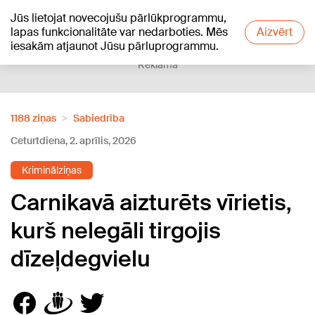
Jūs lietojat novecojušu pārlūkprogrammu,
+17
°C
lapas funkcionalitāte var nedarboties. Mēs
Aizvērt
iesakām atjaunot Jūsu pārluprogrammu.
Reklāma
1188 ziņas
Sabiedrība
Ceturtdiena, 2. aprīlis, 2026
Kriminālziņas
Carnikavā aizturēts vīrietis,
kurš nelegāli tirgojis
dīzeļdegvielu