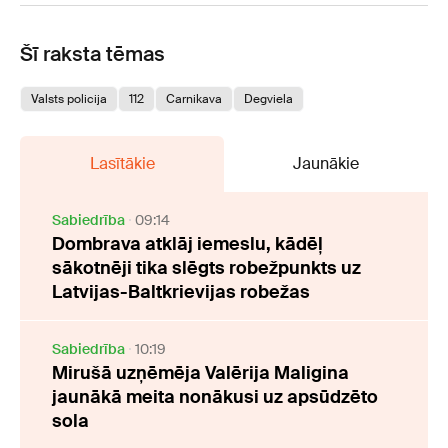
Šī raksta tēmas
Valsts policija
112
Carnikava
Degviela
Lasītākie
Jaunākie
Sabiedrība
09:14
Dombrava atklāj iemeslu, kādēļ
sākotnēji tika slēgts robežpunkts uz
Latvijas-Baltkrievijas robežas
Sabiedrība
10:19
Mirušā uzņēmēja Valērija Maligina
jaunākā meita nonākusi uz apsūdzēto
sola