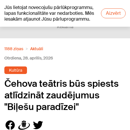
Jūs lietojat novecojušu pārlūkprogrammu,
+15
°C
lapas funkcionalitāte var nedarboties. Mēs
Aizvērt
iesakām atjaunot Jūsu pārluprogrammu.
Reklāma
1188 ziņas
Aktuāli
Otrdiena, 28. aprīlis, 2026
Kultūra
Čehova teātris būs spiests
atlīdzināt zaudējumus
"Biļešu paradīzei"