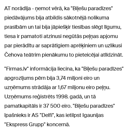
AT norādīja - ņemot vērā, ka "Biļešu paradīzes"
piedāvājums bija atbildis sākotnējā nolikuma
prasībām un tai bija jāpiešķir tiesības slēgt līgumu,
tiesa ir pamatoti atzinusi negūtās peļņas apjomu
par pierādītu ar saprātīgiem aprēķiniem un uzlikusi
Čehova teātrim pienākumu to pieteicējai atlīdzināt.
"Firmas.lv" informācija liecina, ka "Biļešu paradīzes"
apgrozījums pērn bija 3,74 miljoni eiro un
uzņēmums strādāja ar 1,67 miljonu eiro peļņu.
Uzņēmums reģistrēts 1998. gadā, un tā
pamatkapitāls ir 37 500 eiro. "Biļešu paradīzes"
īpašnieks ir AS "Delfi", kas ietilpst Igaunijas
"Ekspress Grupp" koncernā.