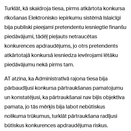
Turklāt, kā skaidroja tiesa, pirms atkārtota konkursa
rīkošanas Elektronisko iepirkumu sistēmā īslaicīgi
bija publiski pieejami pretendentu iesniegtie finanšu
piedāvājumi, tādēļ pieļauts netraucētas
konkurences apdraudējums, jo otrs pretendents
atkārtotajā konkursā iesniedza ievērojami lētāku
piedāvājumu nekā pirms tam.
AT atzina, ka Administratīvā rajona tiesa bija
pārbaudījusi konkursa pārtraukšanas pamatojumu
un konstatējusi, ka pārtraukšanai nav bijis objektīva
pamata, jo tās mērķis bija labot nebūtiskus
nolikuma trūkumus, turklāt pārtraukšana radījusi
būtiskus konkurences apdraudējuma riskus.