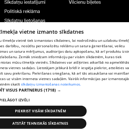
Sīkdatņu iestatījumi
Vilcienu biļetes
Politiskā reklāma
Sīkdatņu lietošanas
noteikumi
 tīmekļa vietne izmanto sīkdatnes
Komentāru pievienošana
 tīmekļa vietnē tiek izmantotas sīkdatnes, lai nodrošinātu un uzlabotu tīmek
nes darbību., nosūtītu personalizētu reklāmu un satura ģenerēšanai, veiktu
āmas un satura mērījumus, auditorijas datu apkopošanu, kā arī produktu izst
TV programma
zlabošanu. Zemāk sniedzam informāciju par visām sīkdatnēm, kuras tiek
Līguma noteikumi
ntotas mūsu tīmekļa vietnēs. Sīkdatnes var atšķirties atkarībā no apmeklētā
rneta vietnes sadaļas. Lietotājam jebkurā brīdī ir iespēja piekrist, atteikties va
360 Ziņu kontakti
īt savu piekrišanu. Piekrišanas sniegšana, kā arī tās atsaukšana vai mainīša
ecas uz visām interneta vietnes sadaļām. Vairāk informācijas par izmantotaj
Helio Media
atnēm skatīt
sīkdatņu izmantošanas noteikumos.
ĪT VISUS PARTNERUS
(1718) →
Portāla palīdzības dienests: e-pasts -
info@1188.lv
PIELĀGOT IZVĒLI
Copyright © 2004-2026 SIA HELIO MEDIA.
All rights reserved.
PIEKRIST VISĀM SĪKDATNĒM
ATSTĀT TEHNISKĀS SĪKDATNES