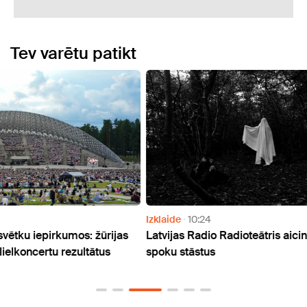
Tev varētu patikt
Izklaide
10:24
Atpūt
jas
Latvijas Radio Radioteātris aicina ikvienu iesūtīt
VIDEO
spoku stāstus
trase
"Kiwi