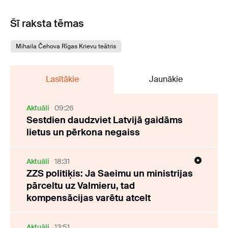
Šī raksta tēmas
Mihaila Čehova Rīgas Krievu teātris
Lasītākie
Jaunākie
Aktuāli
09:26
Sestdien daudzviet Latvijā gaidāms
lietus un pērkona negaiss
Aktuāli
18:31
ZZS politiķis: Ja Saeimu un ministrijas
pārceltu uz Valmieru, tad
kompensācijas varētu atcelt
Aktuāli
13:51