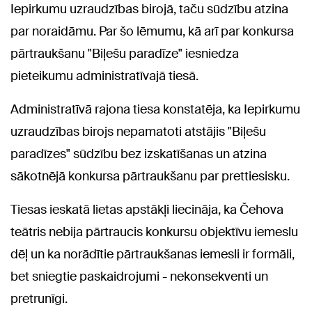
Iepirkumu uzraudzības birojā, taču sūdzību atzina
par noraidāmu. Par šo lēmumu, kā arī par konkursa
pārtraukšanu "Biļešu paradīze" iesniedza
pieteikumu administratīvajā tiesā.
Administratīvā rajona tiesa konstatēja, ka Iepirkumu
uzraudzības birojs nepamatoti atstājis "Biļešu
paradīzes" sūdzību bez izskatīšanas un atzina
sākotnējā konkursa pārtraukšanu par prettiesisku.
Tiesas ieskatā lietas apstākļi liecināja, ka Čehova
teātris nebija pārtraucis konkursu objektīvu iemeslu
dēļ un ka norādītie pārtraukšanas iemesli ir formāli,
bet sniegtie paskaidrojumi - nekonsekventi un
pretrunīgi.