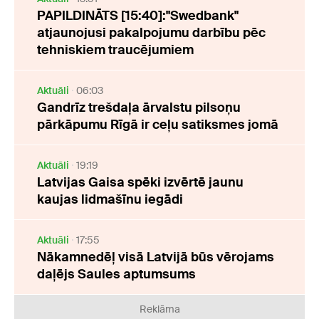
PAPILDINĀTS [15:40]:"Swedbank"
atjaunojusi pakalpojumu darbību pēc
tehniskiem traucējumiem
Aktuāli
06:03
Gandrīz trešdaļa ārvalstu pilsoņu
pārkāpumu Rīgā ir ceļu satiksmes jomā
Aktuāli
19:19
Latvijas Gaisa spēki izvērtē jaunu
kaujas lidmašīnu iegādi
Aktuāli
17:55
Nākamnedēļ visā Latvijā būs vērojams
daļējs Saules aptumsums
Reklāma