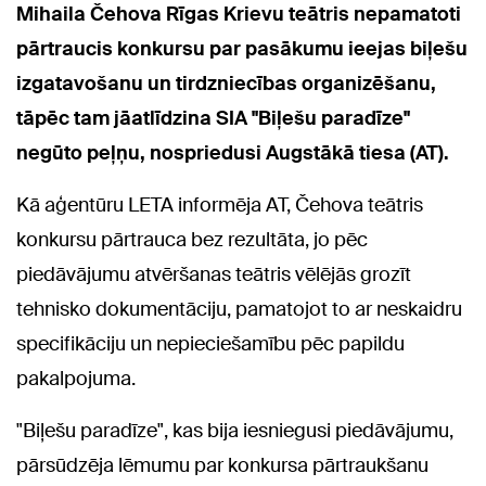
Mihaila Čehova Rīgas Krievu teātris nepamatoti
pārtraucis konkursu par pasākumu ieejas biļešu
izgatavošanu un tirdzniecības organizēšanu,
tāpēc tam jāatlīdzina SIA "Biļešu paradīze"
negūto peļņu, nospriedusi Augstākā tiesa (AT).
Kā aģentūru LETA informēja AT, Čehova teātris
konkursu pārtrauca bez rezultāta, jo pēc
piedāvājumu atvēršanas teātris vēlējās grozīt
tehnisko dokumentāciju, pamatojot to ar neskaidru
specifikāciju un nepieciešamību pēc papildu
pakalpojuma.
"Biļešu paradīze", kas bija iesniegusi piedāvājumu,
pārsūdzēja lēmumu par konkursa pārtraukšanu