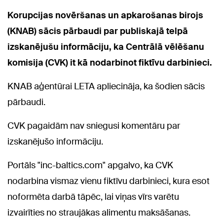
Korupcijas novēršanas un apkarošanas birojs
(KNAB) sācis pārbaudi par publiskajā telpā
izskanējušu informāciju, ka Centrālā vēlēšanu
komisija (CVK) it kā nodarbinot fiktīvu darbinieci.
KNAB aģentūrai LETA apliecināja, ka šodien sācis
pārbaudi.
CVK pagaidām nav sniegusi komentāru par
izskanējušo informāciju.
Portāls "inc-baltics.com" apgalvo, ka CVK
nodarbina vismaz vienu fiktīvu darbinieci, kura esot
noformēta darbā tāpēc, lai viņas vīrs varētu
izvairīties no straujākas alimentu maksāšanas.