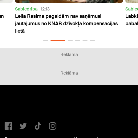
Sabiedrība
10:43
aņēmusi
Labklājības ministrija rosina palielināt vec
 kompensācijas
pabalstu līdz 70% no algas
Reklāma
Reklāma