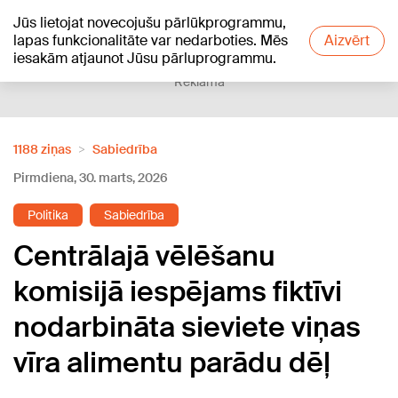
Jūs lietojat novecojušu pārlūkprogrammu,
+19
°C
lapas funkcionalitāte var nedarboties. Mēs
Aizvērt
iesakām atjaunot Jūsu pārluprogrammu.
Reklāma
1188 ziņas
Sabiedrība
Pirmdiena, 30. marts, 2026
Politika
Sabiedrība
Centrālajā vēlēšanu
komisijā iespējams fiktīvi
nodarbināta sieviete viņas
vīra alimentu parādu dēļ