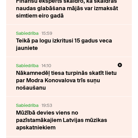
Finanšu eksperts skaidro, kā skaidras
naudas glabāšana mājās var izmaksāt
simtiem eiro gadā
Sabiedrība
15:59
Teikā pa logu izkritusi 15 gadus veca
jauniete
Sabiedrība
14:10
Nākamnedēļ tiesa turpinās skatīt lietu
par Modra Konovalova trīs suņu
nošaušanu
Sabiedrība
19:53
Mūžībā devies viens no
pazīstamākajiem Latvijas mūzikas
apskatniekiem