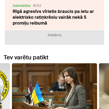
Sabiedrība
16:52
Rīgā agresīvs vīrietis braucis pa ielu ar
elektrisko ratiņkrēslu vairāk nekā 5
promiļu reibumā
Reklāma
Tev varētu patikt