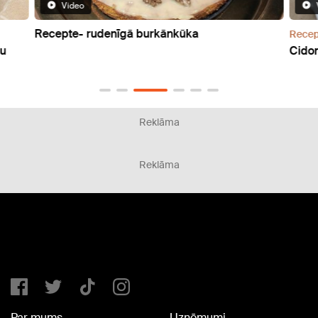
Video
Recepte- rudenīgā burkānkūka
Recep
ru
Cidon
Reklāma
Reklāma
Par mums
Uzņēmumi