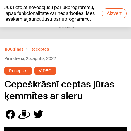
Jūs lietojat novecojušu pārlūkprogrammu,
+22
°C
lapas funkcionalitāte var nedarboties. Mēs
Aizvērt
iesakām atjaunot Jūsu pārluprogrammu.
Reklāma
1188 ziņas
Receptes
Pirmdiena, 25. aprīlis, 2022
Receptes
VIDEO
Cepeškrāsnī ceptas jūras
ķemmītes ar sieru