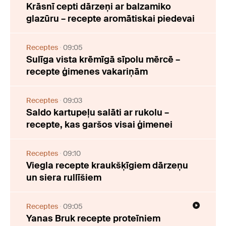
Krāsnī cepti dārzeņi ar balzamiko
glazūru – recepte aromātiskai piedevai
Receptes
09:05
Sulīga vista krēmīgā sīpolu mērcē –
recepte ģimenes vakariņām
Receptes
09:03
Saldo kartupeļu salāti ar rukolu –
recepte, kas garšos visai ģimenei
Receptes
09:10
Viegla recepte kraukšķīgiem dārzeņu
un siera rullīšiem
Receptes
09:05
Yanas Bruk recepte proteīniem