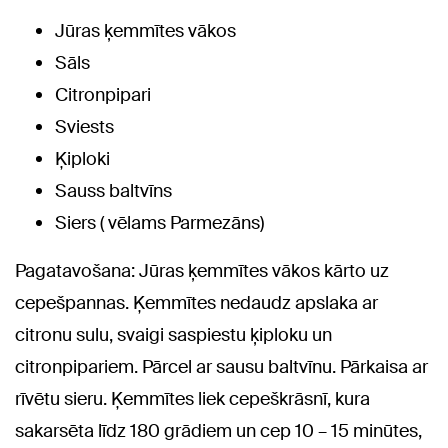
Jūras ķemmītes vākos
Sāls
Citronpipari
Sviests
Ķiploki
Sauss baltvīns
Siers ( vēlams Parmezāns)
Pagatavošana: Jūras ķemmītes vākos kārto uz
cepešpannas. Ķemmītes nedaudz apslaka ar
citronu sulu, svaigi saspiestu ķiploku un
citronpipariem. Pārcel ar sausu baltvīnu. Pārkaisa ar
rīvētu sieru. Ķemmītes liek cepeškrāsnī, kura
sakarsēta līdz 180 grādiem un cep 10 – 15 minūtes,