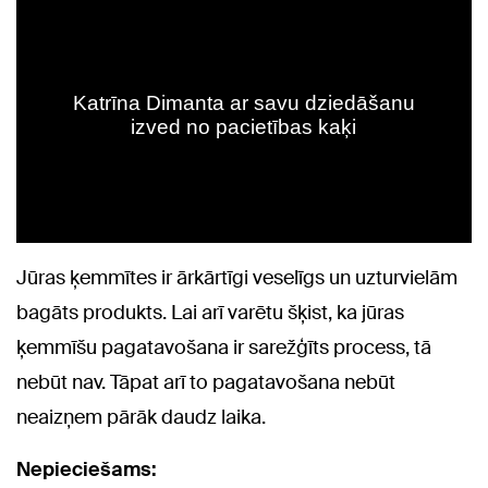
Jūras ķemmītes ir ārkārtīgi veselīgs un uzturvielām
bagāts produkts. Lai arī varētu šķist, ka jūras
ķemmīšu pagatavošana ir sarežģīts process, tā
nebūt nav. Tāpat arī to pagatavošana nebūt
neaizņem pārāk daudz laika.
Nepieciešams: