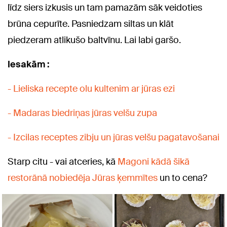
līdz siers izkusis un tam pamazām sāk veidoties
brūna cepurīte. Pasniedzam siltas un klāt
piedzeram atlikušo baltvīnu. Lai labi garšo.
Iesakām :
- Lieliska recepte olu kultenim ar jūras ezi
- Madaras biedriņas jūras velšu zupa
- Izcilas receptes zibju un jūras velšu pagatavošanai
Starp citu - vai atceries, kā
Magoni kādā šikā
restorānā nobiedēja Jūras ķemmītes
un to cena?