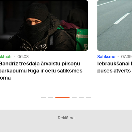
Satiksme
07:39
Satik
ņu
Iebraukšanai Rīgā no Jelgavas
Viss
mes
puses atvērts jaunais pārvads
Debe
būs 
Agl
Reklāma