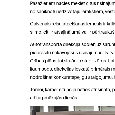
Pasažieriem nācies meklēt citus risinājum
no saniknotu iedzīvotāju ierakstiem, vēst
Galvenais reisu atcelšanas iemesls ir kri
slimo, citi ir atvaļinājumā vai ir pārtrauku
Autotransporta direkcija šodien uz sarunu 
pieprasītu nekavējošus risinājumus. Pārva
rīcības plāns, lai situācija stabilizētos. La
līgumsods, direkcijas ieskatā primārais 
nodrošināt konkurētspējīgu atalgojumu, 
Tomēr, kamēr situācija netiek atrisināta,
arī turpmākajās dienās.