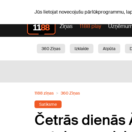
Pk, 07.08.2026.
+18
°C
Alfrēds, Fredis, Madars
Jūs lietojat novecojušu pārlūkprogrammu, la
Ziņas
1188 play
Uzņēmum
360 Ziņas
Izklaide
Atpūta
Aktuāli
Satiksme
Skaistumam
1188 ziņas
360 Ziņas
Satiksme
Četrās dienās 