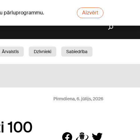
ūsu pārluprogrammu.
Aizvērt
Ārvalstīs
Dzīvnieki
Sabiedrība
Dārzs
Pirmdiena, 6. jūlijs, 2026
i 100