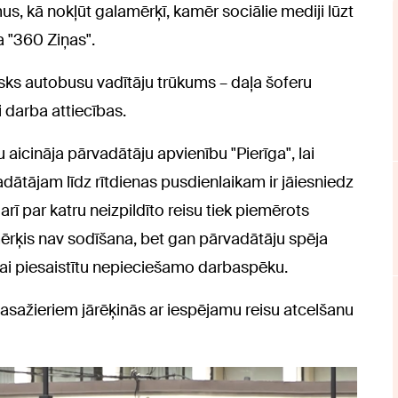
us, kā nokļūt galamērķī, kamēr sociālie mediji lūzt
a "360 Ziņas".
tisks autobusu vadītāju trūkums – daļa šoferu
ši darba attiecības.
aicināja pārvadātāju apvienību "Pierīga", lai
dātājam līdz rītdienas pusdienlaikam ir jāiesniedz
i arī par katru neizpildīto reisu tiek piemērots
mērķis nav sodīšana, bet gan pārvadātāju spēja
lai piesaistītu nepieciešamo darbaspēku.
 pasažieriem jārēķinās ar iespējamu reisu atcelšanu