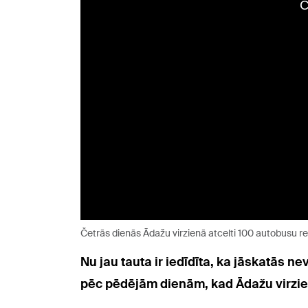
Četrās dienās Ādažu virzienā atcelti 100 autobusu re
Nu jau tauta ir iedīdīta, ka jāskatās n
pēc pēdējām dienām, kad Ādažu virzienā