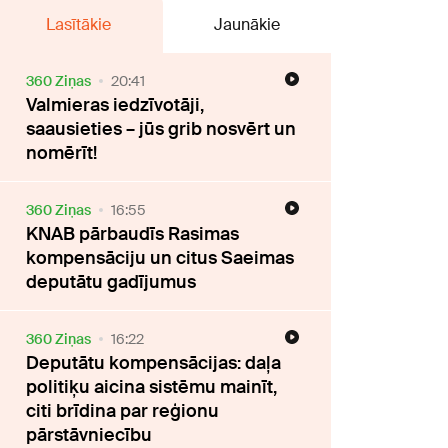
Lasītākie
Jaunākie
360 Ziņas
20:41
Valmieras iedzīvotāji,
saausieties – jūs grib nosvērt un
nomērīt!
360 Ziņas
16:55
KNAB pārbaudīs Rasimas
kompensāciju un citus Saeimas
deputātu gadījumus
360 Ziņas
16:22
Deputātu kompensācijas: daļa
politiķu aicina sistēmu mainīt,
citi brīdina par reģionu
pārstāvniecību