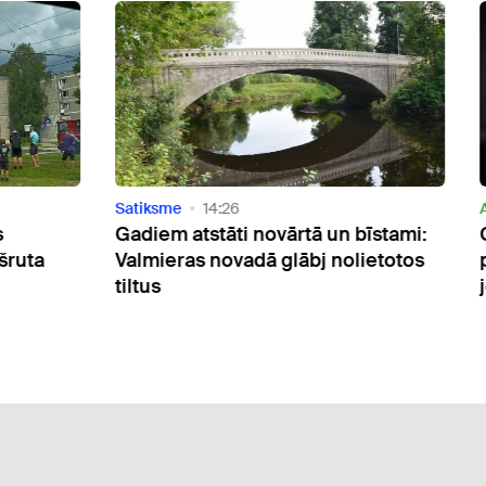
Aktuāli
06:03
ārtā un bīstami:
Gandrīz trešdaļa ārvalstu pilso
glābj nolietotos
pārkāpumu Rīgā ir ceļu satiks
jomā