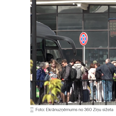
Foto: Ekrānuzņēmums no 360 Ziņu sižeta