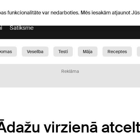
Laika ziņas
Horoskopi
pas funkcionalitāte var nedarboties. Mēs iesakām atjaunot J
i
Satiksme
Domas
Veselība
Testi
Māja
Receptes
Bērni
Auto
1188 play
Sports
Bizness
Reklāma
Ādažu virzienā atcelt