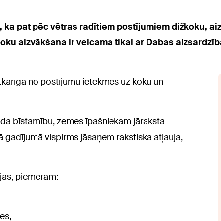
, ka pat pēc vētras radītiem postījumiem dižkoku, a
oku aizvākšana ir veicama tikai ar Dabas aizsardzīb
 atkarīga no postījumu ietekmes uz koku un
erada bīstamību, zemes īpašniekam jāraksta
ā gadījumā vispirms jāsaņem rakstiska atļauja,
ijas, piemēram:
ies,