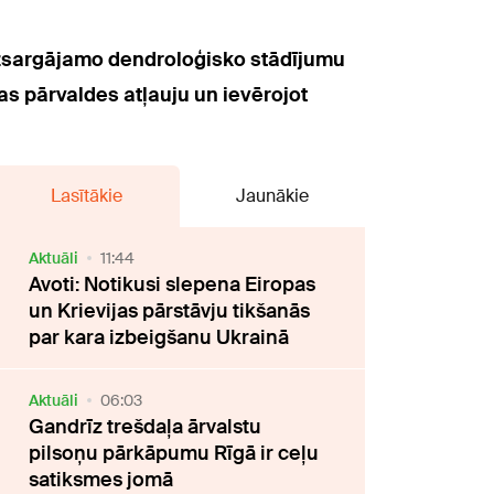
izsargājamo dendroloģisko stādījumu
as pārvaldes atļauju un ievērojot
Lasītākie
Jaunākie
Aktuāli
11:44
Avoti: Notikusi slepena Eiropas
un Krievijas pārstāvju tikšanās
par kara izbeigšanu Ukrainā
Aktuāli
06:03
Gandrīz trešdaļa ārvalstu
pilsoņu pārkāpumu Rīgā ir ceļu
satiksmes jomā