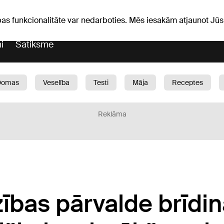
iņas
Horoskopi
pas funkcionalitāte var nedarboties. Mēs iesakām atjaunot J
i
Satiksme
Domas
Veselība
Testi
Māja
Receptes
Bērni
Auto
1188 play
Sports
Bizness
Reklāma
ības pārvalde brīdina