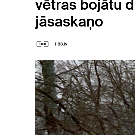
vētras bojātu d
jāsaskaņo
1188.lv