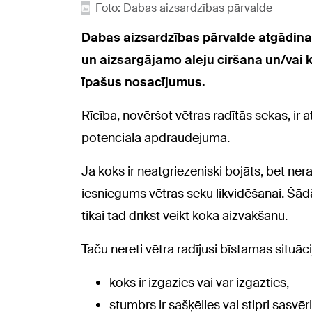
Foto: Dabas aizsardzības pārvalde
Dabas aizsardzības pārvalde atgādina
un aizsargājamo aleju ciršana un/vai k
īpašus nosacījumus.
Rīcība, novēršot vētras radītās sekas, ir
potenciālā apdraudējuma.
Ja koks ir neatgriezeniski bojāts, bet n
iesniegums vētras seku likvidēšanai. Šād
tikai tad drīkst veikt koka aizvākšanu.
Taču nereti vētra radījusi bīstamas situāc
koks ir izgāzies vai var izgāzties,
stumbrs ir sašķēlies vai stipri sasvēr