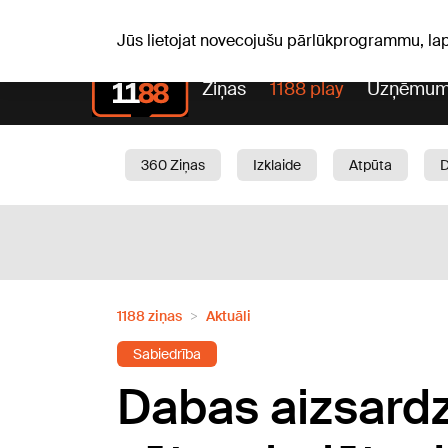
Laika z
C, 06.08.2026.
+22
°C
Aisma, Askolds
Jūs lietojat novecojušu pārlūkprogrammu, la
Ziņas
1188 play
Uzņēmum
360 Ziņas
Izklaide
Atpūta
Aktuāli
Satiksme
Skaistumam
1188 ziņas
Aktuāli
Sabiedrība
Dabas aizsardz