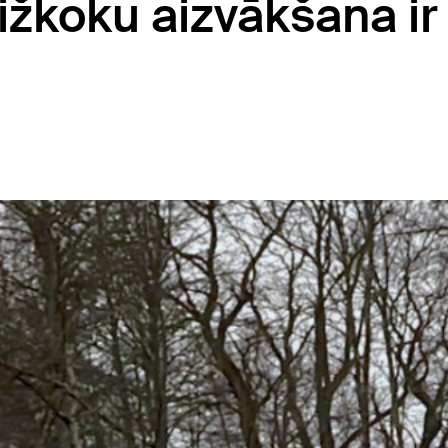
ižkoku aizvākšana ir