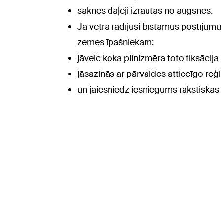
saknes daļēji izrautas no augsnes.
Ja vētra radījusi bīstamus postījumus
zemes īpašniekam:
jāveic koka pilnizmēra foto fiksāci
jāsazinās ar pārvaldes attiecīgo reģ
un jāiesniedz iesniegums rakstiskas