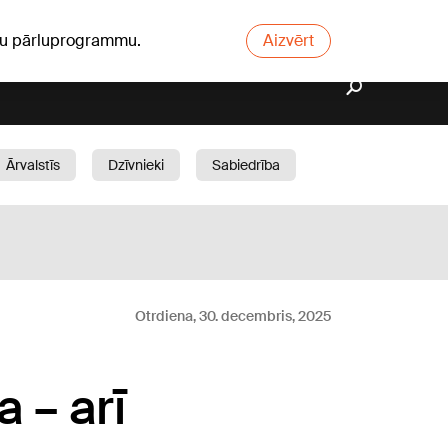
ūsu pārluprogrammu.
Aizvērt
Ārvalstīs
Dzīvnieki
Sabiedrība
Dārzs
Otrdiena, 30. decembris, 2025
 – arī