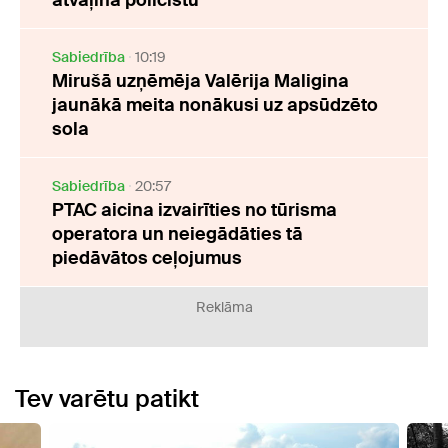
Sabiedrība
10:19
Mirušā uzņēmēja Valērija Maligina
jaunākā meita nonākusi uz apsūdzēto
sola
Sabiedrība
20:57
PTAC aicina izvairīties no tūrisma
operatora un neiegādāties tā
piedāvātos ceļojumus
Reklāma
Tev varētu patikt