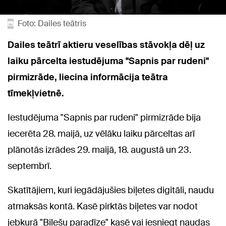
Foto: Dailes teātris
Dailes teātrī aktieru veselības stāvokļa dēļ uz
laiku pārcelta iestudējuma "Sapnis par rudeni"
pirmizrāde, liecina informācija teātra
tīmekļvietnē.
Iestudējuma "Sapnis par rudeni" pirmizrāde bija
iecerēta 28. maijā, uz vēlāku laiku pārceltas arī
plānotās izrādes 29. maijā, 18. augustā un 23.
septembrī.
Skatītājiem, kuri iegādājušies biļetes digitāli, naudu
atmaksās kontā. Kasē pirktās biļetes var nodot
jebkurā "Biļešu paradīze" kasē vai iesniegt naudas