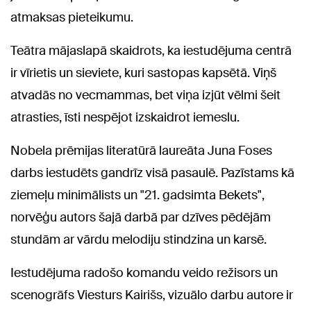
atmaksas pieteikumu.
Teātra mājaslapā skaidrots, ka iestudējuma centrā
ir vīrietis un sieviete, kuri sastopas kapsētā. Viņš
atvadās no vecmammas, bet viņa izjūt vēlmi šeit
atrasties, īsti nespējot izskaidrot iemeslu.
Nobela prēmijas literatūrā laureāta Juna Foses
darbs iestudēts gandrīz visā pasaulē. Pazīstams kā
ziemeļu minimālists un "21. gadsimta Bekets",
norvēģu autors šajā darbā par dzīves pēdējām
stundām ar vārdu melodiju stindzina un karsē.
Iestudējuma radošo komandu veido režisors un
scenogrāfs Viesturs Kairišs, vizuālo darbu autore ir