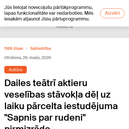
Jūs lietojat novecojušu pārlūkprogrammu,
+20
°C
lapas funkcionalitāte var nedarboties. Mēs
Aizvērt
iesakām atjaunot Jūsu pārluprogrammu.
Reklāma
1188 ziņas
Sabiedrība
Otrdiena, 26. maijs, 2026
Kultūra
Dailes teātrī aktieru
veselības stāvokļa dēļ uz
laiku pārcelta iestudējuma
"Sapnis par rudeni"