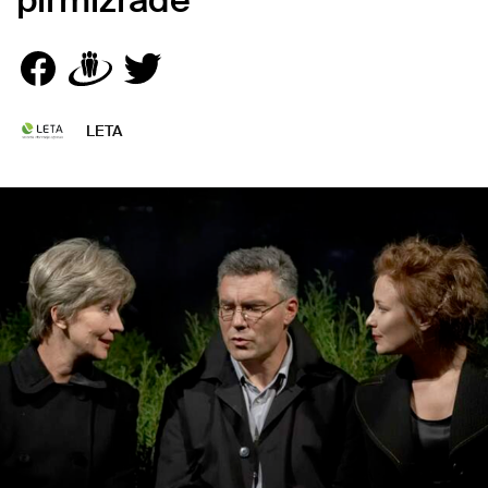
pirmizrāde
LETA