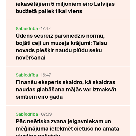
iekasētājiem 5 miljoniem eiro Latvijas
budžetā paliek tikai viens
Sabiedrība
17:47
Ūdens sešreiz pārsniedzis normu,
bojāti ceļi un muzeja krājumi: Talsu
novads piešķir naudu plūdu seku
novēršanai
Sabiedrība
16:47
Finanšu eksperts skaidro, kā skaidras
naudas glabāšana mājās var izmaksāt
simtiem eiro gadā
Sabiedrība
07:39
Pēc neētiska zvana jelgavniekam un
mēģinājuma ietekmēt cietušo no amata
atvaļina policistu