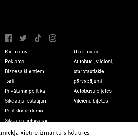
Par mums
Uzņēmumi
Reklāma
Autobusi, vilcieni,
Biznesa klientiem
starptautiskie
Tarifi
pārvadājumi
Privātuma politika
Autobusu biļetes
Sīkdatņu iestatījumi
Vilcienu biļetes
Politiskā reklāma
Sīkdatņu lietošanas
noteikumi
 tīmekļa vietne izmanto sīkdatnes