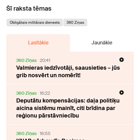
Šī raksta tēmas
Obligātais militārais dienests
360 Ziņas
Lasītākie
Jaunākie
360 Ziņas
20:41
Valmieras iedzīvotāji, saausieties – jūs
grib nosvērt un nomērīt!
360 Ziņas
16:22
Deputātu kompensācijas: daļa politiķu
aicina sistēmu mainīt, citi brīdina par
reģionu pārstāvniecību
360 Ziņas
16:55