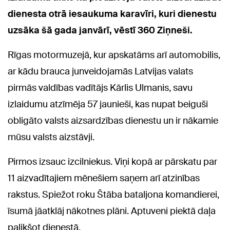
dienesta otrā iesaukuma karavīri, kuri dienestu
uzsāka šā gada janvārī, vēstī 360 Ziņneši.
Rīgas motormuzejā, kur apskatāms arī automobilis,
ar kādu brauca junveidojamās Latvijas valats
pirmās valdības vadītājs Kārlis Ulmanis, savu
izlaidumu atzīmēja 57 jaunieši, kas nupat beiguši
obligāto valsts aizsardzības dienestu un ir nākamie
mūsu valsts aizstāvji.
Pirmos izsauc izcilniekus. Viņi kopā ar pārskatu par
11 aizvadītajiem mēnešiem saņem arī atzinības
rakstus. Spiežot roku Štāba bataljona komandierei,
īsumā jāatklāj nākotnes plāni. Aptuveni piektā daļa
palikšot dienestā.