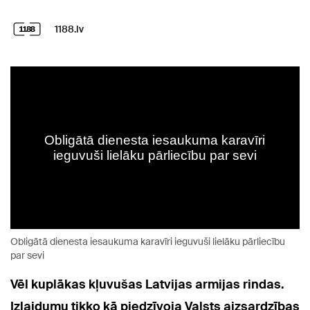
1188.lv
Obligātā dienesta iesaukuma karavīri ieguvuši lielāku pārliecību
par sevi
Vēl kuplākas kļuvušas Latvijas armijas rindas.
Izlaidumu tikko kā piedzīvoja Valsts aizsardzības