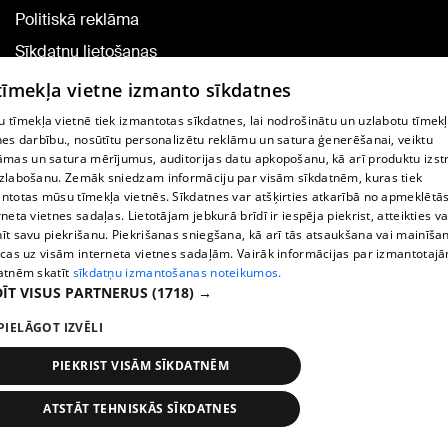
Politiskā reklāma
Sīkdatņu lietošanas
noteikumi
 tīmekļa vietne izmanto sīkdatnes
Komentāru pievienošana
 tīmekļa vietnē tiek izmantotas sīkdatnes, lai nodrošinātu un uzlabotu tīmek
nes darbību., nosūtītu personalizētu reklāmu un satura ģenerēšanai, veiktu
āmas un satura mērījumus, auditorijas datu apkopošanu, kā arī produktu izst
TV programma
zlabošanu. Zemāk sniedzam informāciju par visām sīkdatnēm, kuras tiek
Līguma noteikumi
ntotas mūsu tīmekļa vietnēs. Sīkdatnes var atšķirties atkarībā no apmeklētā
rneta vietnes sadaļas. Lietotājam jebkurā brīdī ir iespēja piekrist, atteikties va
360 Ziņu kontakti
īt savu piekrišanu. Piekrišanas sniegšana, kā arī tās atsaukšana vai mainīša
ecas uz visām interneta vietnes sadaļām. Vairāk informācijas par izmantotaj
Helio Media
atnēm skatīt
sīkdatņu izmantošanas noteikumos.
ĪT VISUS PARTNERUS
(1718) →
Portāla palīdzības dienests: e-pasts -
info@1188.lv
PIELĀGOT IZVĒLI
Copyright © 2004-2026 SIA HELIO MEDIA.
All rights reserved.
PIEKRIST VISĀM SĪKDATNĒM
ATSTĀT TEHNISKĀS SĪKDATNES
Ziņas
Meklēt
1188 play
Satiksme
Vairāk