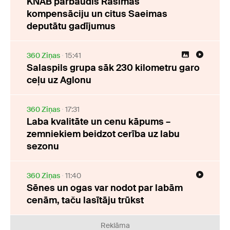
KNAB pārbaudīs Rasimas
kompensāciju un citus Saeimas
deputātu gadījumus
360 Ziņas
15:41
Salaspils grupa sāk 230 kilometru garo
ceļu uz Aglonu
360 Ziņas
17:31
Laba kvalitāte un cenu kāpums –
zemniekiem beidzot cerība uz labu
sezonu
360 Ziņas
11:40
Sēnes un ogas var nodot par labām
cenām, taču lasītāju trūkst
Reklāma