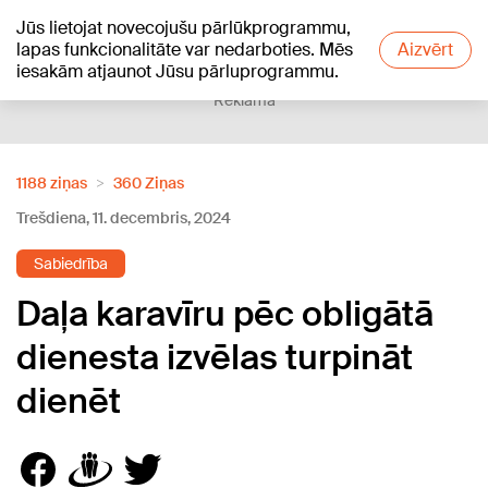
Jūs lietojat novecojušu pārlūkprogrammu,
+20
°C
lapas funkcionalitāte var nedarboties. Mēs
Aizvērt
iesakām atjaunot Jūsu pārluprogrammu.
Reklāma
1188 ziņas
360 Ziņas
Trešdiena, 11. decembris, 2024
Sabiedrība
Daļa karavīru pēc obligātā
dienesta izvēlas turpināt
dienēt