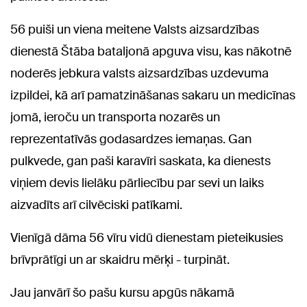
56 puiši un viena meitene Valsts aizsardzības
dienestā Štāba bataljonā apguva visu, kas nākotnē
noderēs jebkura valsts aizsardzības uzdevuma
izpildei, kā arī pamatzināšanas sakaru un medicīnas
jomā, ieroču un transporta nozarēs un
reprezentatīvās godasardzes iemaņas. Gan
pulkvede, gan paši karavīri saskata, ka dienests
viņiem devis lielāku pārliecību par sevi un laiks
aizvadīts arī cilvēciski patīkami.
Vienīgā dāma 56 vīru vidū dienestam pieteikusies
brīvprātīgi un ar skaidru mērķi - turpināt.
Jau janvārī šo pašu kursu apgūs nākamā