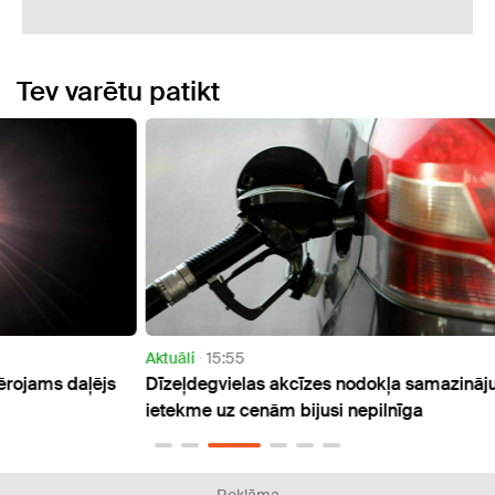
Tev varētu patikt
Aktuāli
15:55
Sabie
ējs
Dīzeļdegvielas akcīzes nodokļa samazinājuma
Kopš 
ietekme uz cenām bijusi nepilnīga
cilvē
Reklāma