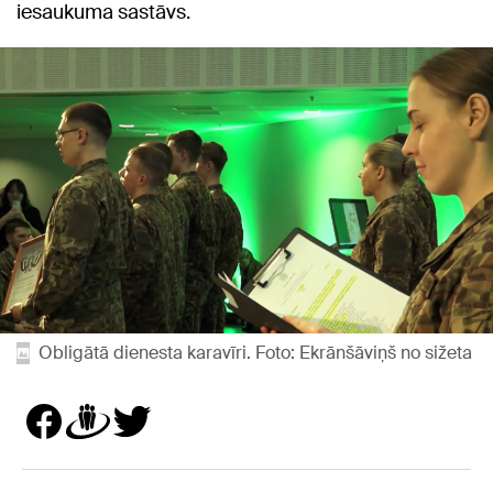
iesaukuma sastāvs.
Obligātā dienesta karavīri. Foto: Ekrānšāviņš no sižeta