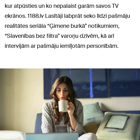
kur atpūsties un ko nepalaist garām savos TV
ekrānos. 1188.lv Lasītāji labprāt seko līdzi pašmāju
realitātes seriāla “Ģimene burkā” notikumiem,
“Slavenības bez filtra” varoņu dzīvēm, kā arī
intervijām ar pašmāju iemīļotām personībām.