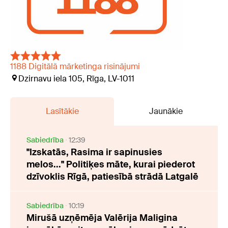
1188 Digitālā mārketinga risinājumi
Dzirnavu iela 105, Rīga, LV-1011
Lasītākie
Jaunākie
Sabiedrība
12:39
"Izskatās, Rasima ir sapinusies
melos..." Politiķes māte, kurai piederot
dzīvoklis Rīgā, patiesībā strādā Latgalē
Sabiedrība
10:19
Mirušā uzņēmēja Valērija Maligina