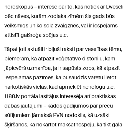
horoskopus – interese par to, kas notiek ar Dvēseli
pēc nāves, kurām zodiaka zīmēm šis gads būs
veiksmīgs un ko sola zvaigznes, vai ir iespējams
attīstīt gaišreģa spējas u.c.
Tāpat ļoti aktuāli ir bijuši raksti par veselības tēmu,
piemēram, kā atpazīt veģetatīvo distoniju, kam
jāpievērš uzmanība, ja ir sapūsts zobs, kā atpazīt
iespējamās pazīmes, ka pusaudzis varētu lietot
narkotiskās vielas, kad apmeklēt neirologu u.c.
1188.lv portāla lasītājus interesēja arī praktiskas
dabas jautājumi – kādos gadījumos par preču
sūtījumiem jāmaksā PVN nodoklis, kā uzsākt
šķiršanos, kā nokārtot maksātnespēju, kā tikt galā