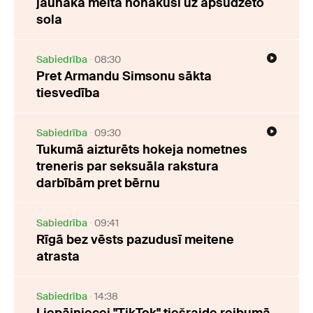
jaunākā meita nonākusi uz apsūdzēto
sola
Sabiedrība
08:30
Pret Armandu Simsonu sākta
tiesvedība
Sabiedrība
09:30
Tukumā aizturēts hokeja nometnes
treneris par seksuāla rakstura
darbībām pret bērnu
Sabiedrība
09:41
Rīgā bez vēsts pazudusī meitene
atrasta
Sabiedrība
14:38