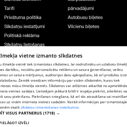
Tarifi
pārvadājumi
Privātuma politika
Autobusu biļetes
Sīkdatņu iestatījumi
Vilcienu biļetes
Politiskā reklāma
Sīkdatņu lietošanas
noteikumi
 tīmekļa vietne izmanto sīkdatnes
Komentāru pievienošana
 tīmekļa vietnē tiek izmantotas sīkdatnes, lai nodrošinātu un uzlabotu tīmek
nes darbību., nosūtītu personalizētu reklāmu un satura ģenerēšanai, veiktu
āmas un satura mērījumus, auditorijas datu apkopošanu, kā arī produktu izst
TV programma
zlabošanu. Zemāk sniedzam informāciju par visām sīkdatnēm, kuras tiek
Līguma noteikumi
ntotas mūsu tīmekļa vietnēs. Sīkdatnes var atšķirties atkarībā no apmeklētā
rneta vietnes sadaļas. Lietotājam jebkurā brīdī ir iespēja piekrist, atteikties va
360 Ziņu kontakti
īt savu piekrišanu. Piekrišanas sniegšana, kā arī tās atsaukšana vai mainīša
ecas uz visām interneta vietnes sadaļām. Vairāk informācijas par izmantotaj
Helio Media
atnēm skatīt
sīkdatņu izmantošanas noteikumos.
ĪT VISUS PARTNERUS
(1718) →
Portāla palīdzības dienests: e-pasts -
info@1188.lv
PIELĀGOT IZVĒLI
Copyright © 2004-2026 SIA HELIO MEDIA.