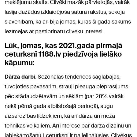
meklējumu skaits. Cilvēki mazāk pārvietojās, vairāk
lasīja dažādus izklaidējoša satura rakstus, sekoja
slavenībām, kā arī bija jomas, kurās šī gada sākums
iezīmējās ar pastiprinātu cilvēku interesi.
Lūk, jomas, kas 2021.gada pirmajā
ceturksnī 1188.lv piedzīvoja lielāko
kāpumu:
Dārza darbi
. Sezonālās tendences
saglabājas,
tuvojoties pavasarim, strauji pieauga pieprasījums
pēc stādaudzētavām un sēklām (par 28% vairāk
nekā pērnā gada atbilstošajā periodā), augu
aizsardzības līdzekļiem, kā arī dārza un meža
tehnikas veikaliem. Arī interese par dārza dizainu un
labiekārtošanu 1.ceturksnī ir palielinājusies. Cilvēkus