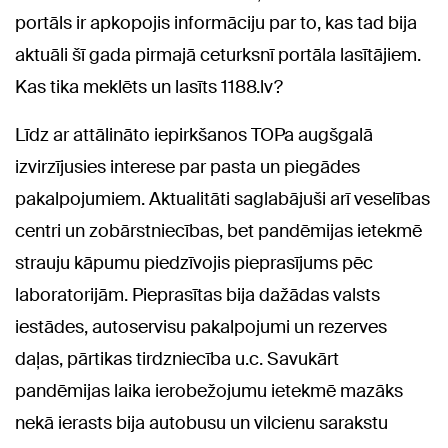
portāls ir apkopojis informāciju par to, kas tad bija
aktuāli šī gada pirmajā ceturksnī portāla lasītājiem.
Kas tika meklēts un lasīts 1188.lv?
Līdz ar attālināto iepirkšanos TOPa augšgalā
izvirzījusies interese par pasta un piegādes
pakalpojumiem. Aktualitāti saglabājuši arī veselības
centri un zobārstniecības, bet pandēmijas ietekmē
strauju kāpumu piedzīvojis pieprasījums pēc
laboratorijām. Pieprasītas bija dažādas valsts
iestādes, autoservisu pakalpojumi un rezerves
daļas, pārtikas tirdzniecība u.c. Savukārt
pandēmijas laika ierobežojumu ietekmē mazāks
nekā ierasts bija autobusu un vilcienu sarakstu