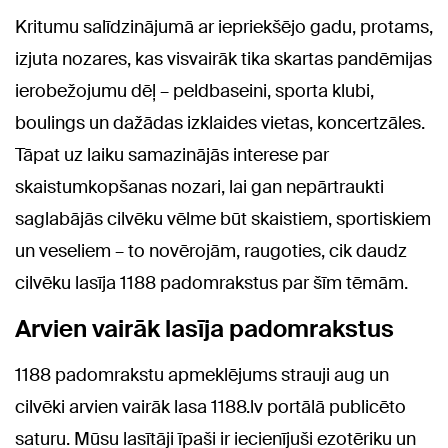
Kritumu salīdzinājumā ar iepriekšējo gadu, protams,
izjuta nozares, kas visvairāk tika skartas pandēmijas
ierobežojumu dēļ – peldbaseini, sporta klubi,
boulings un dažādas izklaides vietas, koncertzāles.
Tāpat uz laiku samazinājās interese par
skaistumkopšanas nozari, lai gan nepārtraukti
saglabājās cilvēku vēlme būt skaistiem, sportiskiem
un veseliem – to novērojām, raugoties, cik daudz
cilvēku lasīja 1188 padomrakstus par šīm tēmām.
Arvien vairāk lasīja padomrakstus
1188 padomrakstu apmeklējums strauji aug un
cilvēki arvien vairāk lasa 1188.lv portālā publicēto
saturu. Mūsu lasītāji īpaši ir iecienījuši ezotēriku un