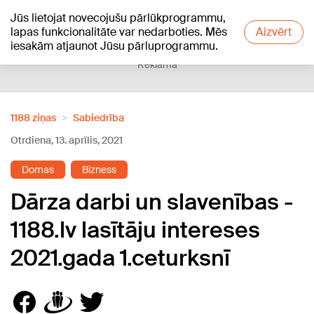
Jūs lietojat novecojušu pārlūkprogrammu,
+21
°C
lapas funkcionalitāte var nedarboties. Mēs
Aizvērt
iesakām atjaunot Jūsu pārluprogrammu.
Reklāma
1188 ziņas
Sabiedrība
Otrdiena, 13. aprīlis, 2021
Domas
Bizness
Dārza darbi un slavenības -
1188.lv lasītāju intereses
2021.gada 1.ceturksnī