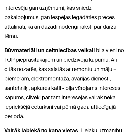
interesēja gan uzņēmumi, kas sniedz
pakalpojumus, gan iespējas iegādāties preces
attālināti, kā arī dažādi noderīgi raksti par dārza
tēmu.
Būvmateriāli un celtniecības veikali
bija vieni no
TOP pieprasītākajiem un piedzīvoja kāpumu. Arī
citās nozarēs, kas saistās ar remontu un māju –
piemēram, elektromontāža, avārijas dienesti,
santehniķi, apkures katli - bija vērojams intereses
kāpums, cilvēki par tām interesējās vairāk nekā
iepriekšējā ceturksnī vai pērnā gada attiecīgajā
periodā.
Vairāk labiekārto kapa vietas
. Lielāku uzmanību