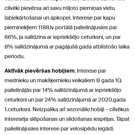
cilvēki pievērsa arī savu mīļoto piemiņas vietu
labiekārtošanai un apkopei. Interese par kapu
pieminekļiem 1188.lv portālā palielinājusies par
66%, ja salīdzina ar iepriekšējo ceturksni, un par
8% salīdzinājumā ar pagājušā gada atbilstošo laika
periodu.
Aktīvāk pievēršas hobijiem
. Interese par
mednieku un makšķernieku veikaliem šī gada 1Q
palielinājās par 14% salīdzinājumā ar iepriekšējo
ceturksni un par 24% salīdzinājumā ar 2020.gada
1.ceturksni. Neizpalika arī sezonālie hobiji – cilvēkus
interesēja slēpošanas un slidošanas iespējas. Tāpat
palielinājusies interese par velosipēdu iegādi.