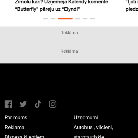
Zīmolu kari? Uzņēmēja Kalendy komentē
“Ļoti
“Butterfly” pāreju uz “Elyndi”
piedz
Reklāma
Reklāma
Par mums
Uzņēmumi
Reklāma
Autobusi, vilcieni,
Biznesa klientiem
starptautiskie