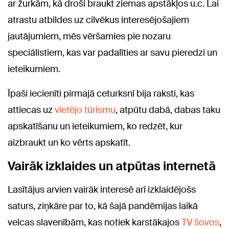
ar žurkām, kā droši braukt ziemas apstākļos u.c. Lai
atrastu atbildes uz cilvēkus interesējošajiem
jautājumiem, mēs vēršamies pie nozaru
speciālistiem, kas var padalīties ar savu pieredzi un
ieteikumiem.
Īpaši iecienīti pirmajā ceturksnī bija raksti, kas
attiecas uz
vietējo tūrismu
, atpūtu dabā, dabas taku
apskatīšanu un ieteikumiem, ko redzēt, kur
aizbraukt un ko vērts apskatīt.
Vairāk izklaides un atpūtas internetā
Lasītājus arvien vairāk interesē arī izklaidējošs
saturs, ziņkāre par to, kā šajā pandēmijas laikā
veicas slavenībām, kas notiek karstākajos
TV šovos
,