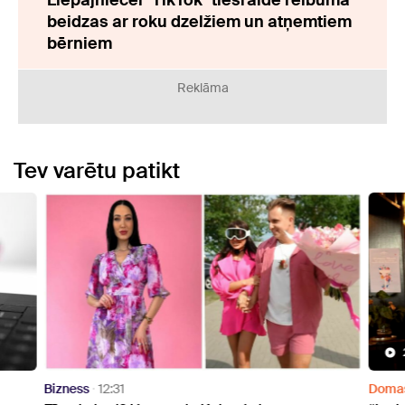
Liepājniecei "TikTok" tiešraide reibumā
beidzas ar roku dzelžiem un atņemtiem
bērniem
Reklāma
Tev varētu patikt
Bizness
12:31
Doma