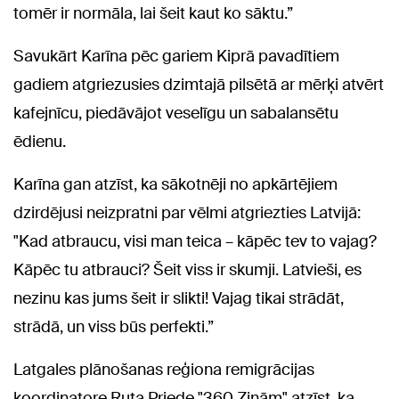
tomēr ir normāla, lai šeit kaut ko sāktu.”
Savukārt Karīna pēc gariem Kiprā pavadītiem
gadiem atgriezusies dzimtajā pilsētā ar mērķi atvērt
kafejnīcu, piedāvājot veselīgu un sabalansētu
ēdienu.
Karīna gan atzīst, ka sākotnēji no apkārtējiem
dzirdējusi neizpratni par vēlmi atgriezties Latvijā:
"Kad atbraucu, visi man teica – kāpēc tev to vajag?
Kāpēc tu atbrauci? Šeit viss ir skumji. Latvieši, es
nezinu kas jums šeit ir slikti! Vajag tikai strādāt,
strādā, un viss būs perfekti.”
Latgales plānošanas reģiona remigrācijas
koordinatore Ruta Priede "360 Ziņām" atzīst, ka