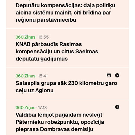
Deputātu kompensācijas: daļa politiķu
aicina sistēmu mainīt, citi brīdina par
reģionu pārstāvniecību
360 Ziņas
16:55
KNAB pārbaudīs Rasimas
kompensāciju un citus Saeimas
deputātu gadījumus
360 Ziņas
15:41
Salaspils grupa sāk 230 kilometru garo
ceļu uz Aglonu
360 Ziņas
17:13
Valdībai lemjot pagaidām neslēgt
Pāternieku robežpunktu, opozīcija
pieprasa Dombravas demisiju