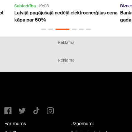
Sabiedrība
19:03
Bizne
ot
Latvijā pagājušajā nedēļā elektroenerģijas cena
Banku
kāpa par 50%
gada 
Reklāma
Reklāma
Par mums
Uzņēmumi