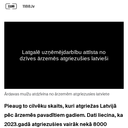
1188.lv
Ārdavas muižu atdzīvina no ārzemēm atgriezusies latviete
Pieaug to cilvēku skaits, kuri atgriežas Latvijā
pēc ārzemēs pavadītiem gadiem.
Dati liecina, ka
2023.gadā atgriezušies vairāk nekā 8000