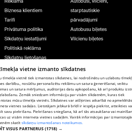
Reklāma
Autobusi, vilcieni,
Biznesa klientiem
starptautiskie
Tarifi
pārvadājumi
Privātuma politika
Autobusu biļetes
Sīkdatņu iestatījumi
Vilcienu biļetes
Politiskā reklāma
Sīkdatņu lietošanas
noteikumi
 tīmekļa vietne izmanto sīkdatnes
Komentāru pievienošana
 tīmekļa vietnē tiek izmantotas sīkdatnes, lai nodrošinātu un uzlabotu tīmek
nes darbību., nosūtītu personalizētu reklāmu un satura ģenerēšanai, veiktu
āmas un satura mērījumus, auditorijas datu apkopošanu, kā arī produktu izst
TV programma
zlabošanu. Zemāk sniedzam informāciju par visām sīkdatnēm, kuras tiek
Līguma noteikumi
ntotas mūsu tīmekļa vietnēs. Sīkdatnes var atšķirties atkarībā no apmeklētā
rneta vietnes sadaļas. Lietotājam jebkurā brīdī ir iespēja piekrist, atteikties va
360 Ziņu kontakti
īt savu piekrišanu. Piekrišanas sniegšana, kā arī tās atsaukšana vai mainīša
ecas uz visām interneta vietnes sadaļām. Vairāk informācijas par izmantotaj
Helio Media
atnēm skatīt
sīkdatņu izmantošanas noteikumos.
ĪT VISUS PARTNERUS
(1718) →