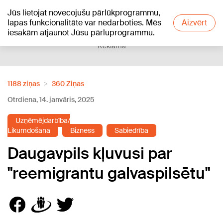
Jūs lietojat novecojušu pārlūkprogrammu,
+16
°C
lapas funkcionalitāte var nedarboties. Mēs
Aizvērt
iesakām atjaunot Jūsu pārluprogrammu.
Reklāma
1188 ziņas
360 Ziņas
Otrdiena, 14. janvāris, 2025
Uzņēmējdarbība/
Likumdošana
Bizness
Sabiedrība
Daugavpils kļuvusi par
"reemigrantu galvaspilsētu"