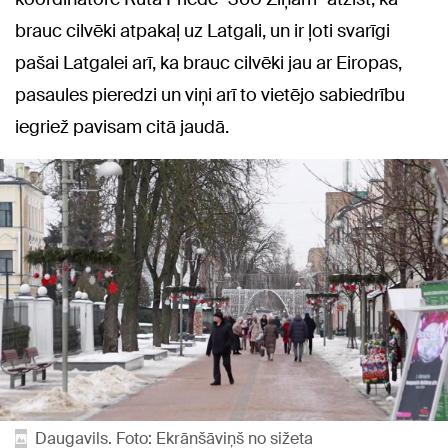
brauc cilvēki atpakaļ uz Latgali, un ir ļoti svarīgi
pašai Latgalei arī, ka brauc cilvēki jau ar Eiropas,
pasaules pieredzi un viņi arī to vietējo sabiedrību
iegriež pavisam citā jaudā.
Daugavils. Foto: Ekrānšāviņš no sižeta