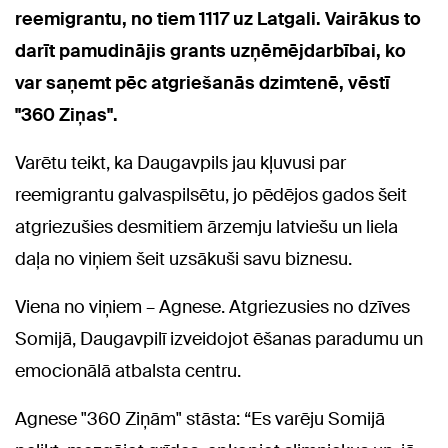
reemigrantu, no tiem 1117 uz Latgali. Vairākus to
darīt pamudinājis grants uzņēmējdarbībai, ko
var saņemt pēc atgriešanās dzimtenē, vēstī
"360 Ziņas".
Varētu teikt, ka Daugavpils jau kļuvusi par
reemigrantu galvaspilsētu, jo pēdējos gados šeit
atgriezušies desmitiem ārzemju latviešu un liela
daļa no viņiem šeit uzsākuši savu biznesu.
Viena no viņiem – Agnese. Atgriezusies no dzīves
Somijā, Daugavpilī izveidojot ēšanas paradumu un
emocionālā atbalsta centru.
Agnese "360 Ziņām" stāsta: “Es varēju Somijā