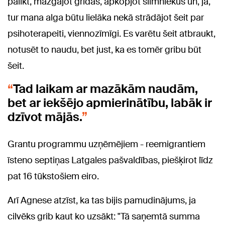
palikt, mazgājot grīdas, apkopjot slimniekus un, jā,
tur mana alga būtu lielāka nekā strādājot šeit par
psihoterapeiti, viennozīmīgi. Es varētu šeit atbraukt,
notusēt to naudu, bet just, ka es tomēr gribu būt
šeit.
Tad laikam ar mazākām naudām,
bet ar iekšējo apmierinātību, labāk ir
dzīvot mājās.
Grantu programmu uzņēmējiem - reemigrantiem
īsteno septiņas Latgales pašvaldības, piešķirot līdz
pat 16 tūkstošiem eiro.
Arī Agnese atzīst, ka tas bijis pamudinājums, ja
cilvēks grib kaut ko uzsākt: "Tā saņemtā summa