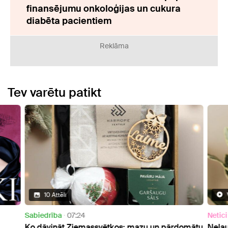
finansējumu onkoloģijas un cukura
diabēta pacientiem
Reklāma
Tev varētu patikt
10 Attēli
Sabiedrība
07:24
Netici
Ko dāvināt Ziemassvētkos: mazu un pārdomātu
Neļau