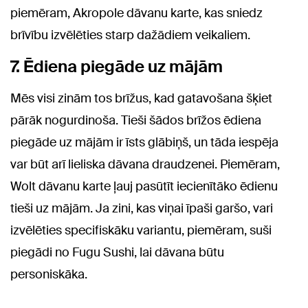
piemēram, Akropole dāvanu karte, kas sniedz
brīvību izvēlēties starp dažādiem veikaliem.
7. Ēdiena piegāde uz mājām
Mēs visi zinām tos brīžus, kad gatavošana šķiet
pārāk nogurdinoša. Tieši šādos brīžos ēdiena
piegāde uz mājām ir īsts glābiņš, un tāda iespēja
var būt arī lieliska dāvana draudzenei. Piemēram,
Wolt dāvanu karte ļauj pasūtīt iecienītāko ēdienu
tieši uz mājām. Ja zini, kas viņai īpaši garšo, vari
izvēlēties specifiskāku variantu, piemēram, suši
piegādi no Fugu Sushi, lai dāvana būtu
personiskāka.