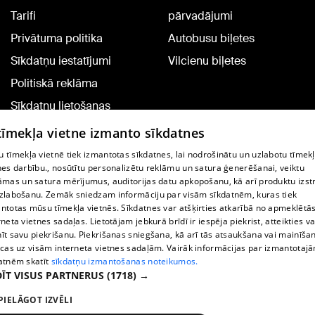
Tarifi
pārvadājumi
Privātuma politika
Autobusu biļetes
Sīkdatņu iestatījumi
Vilcienu biļetes
Politiskā reklāma
Sīkdatņu lietošanas
noteikumi
 tīmekļa vietne izmanto sīkdatnes
Komentāru pievienošana
 tīmekļa vietnē tiek izmantotas sīkdatnes, lai nodrošinātu un uzlabotu tīmek
nes darbību., nosūtītu personalizētu reklāmu un satura ģenerēšanai, veiktu
āmas un satura mērījumus, auditorijas datu apkopošanu, kā arī produktu izst
TV programma
zlabošanu. Zemāk sniedzam informāciju par visām sīkdatnēm, kuras tiek
Līguma noteikumi
ntotas mūsu tīmekļa vietnēs. Sīkdatnes var atšķirties atkarībā no apmeklētā
rneta vietnes sadaļas. Lietotājam jebkurā brīdī ir iespēja piekrist, atteikties va
360 Ziņu kontakti
īt savu piekrišanu. Piekrišanas sniegšana, kā arī tās atsaukšana vai mainīša
ecas uz visām interneta vietnes sadaļām. Vairāk informācijas par izmantotaj
Helio Media
atnēm skatīt
sīkdatņu izmantošanas noteikumos.
ĪT VISUS PARTNERUS
(1718) →
Portāla palīdzības dienests: e-pasts -
info@1188.lv
PIELĀGOT IZVĒLI
Copyright © 2004-2026 SIA HELIO MEDIA.