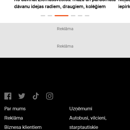
dāvanu idejas radiem, draugiem, kolēģiem
iepir
Reklāma
Reklāma
Par mums
Uzņēmumi
Reklāma
Autobusi, vilcieni,
Biznesa klientiem
starptautiskie