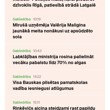
dzīvoklis Rīgā, patiesībā strādā Latgalē
Sabiedrība
10:19
Mirušā uzņēmēja Valērija Maligina
jaunākā meita nonākusi uz apsūdzēto
sola
Sabiedrība
10:43
Labklājības ministrija rosina palielināt
vecāku pabalstu līdz 70% no algas
Sabiedrība
13:22
Visa Bauskas pilsētas pamatskolas
vadība iesniegusi atlūgumus
Sabiedrība
15:11
Rinkēvičs aicina steidzami rast papildu