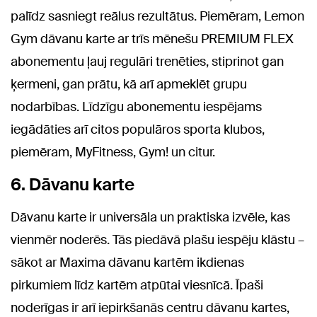
palīdz sasniegt reālus rezultātus. Piemēram, Lemon
Gym dāvanu karte ar trīs mēnešu PREMIUM FLEX
abonementu ļauj regulāri trenēties, stiprinot gan
ķermeni, gan prātu, kā arī apmeklēt grupu
nodarbības. Līdzīgu abonementu iespējams
iegādāties arī citos populāros sporta klubos,
piemēram, MyFitness, Gym! un citur.
6. Dāvanu karte
Dāvanu karte ir universāla un praktiska izvēle, kas
vienmēr noderēs. Tās piedāvā plašu iespēju klāstu –
sākot ar Maxima dāvanu kartēm ikdienas
pirkumiem līdz kartēm atpūtai viesnīcā. Īpaši
noderīgas ir arī iepirkšanās centru dāvanu kartes,