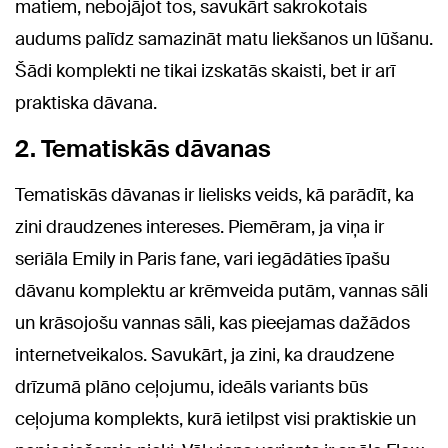
matiem, nebojājot tos, savukārt sakrokotais
audums palīdz samazināt matu liekšanos un lūšanu.
Šādi komplekti ne tikai izskatās skaisti, bet ir arī
praktiska dāvana.
2. Tematiskās dāvanas
Tematiskās dāvanas ir lielisks veids, kā parādīt, ka
zini draudzenes intereses. Piemēram, ja viņa ir
seriāla Emily in Paris fane, vari iegādāties īpašu
dāvanu komplektu ar krēmveida putām, vannas sāli
un krāsojošu vannas sāli, kas pieejamas dažādos
internetveikalos. Savukārt, ja zini, ka draudzene
drīzumā plāno ceļojumu, ideāls variants būs
ceļojuma komplekts, kurā ietilpst visi praktiskie un