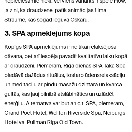
nepieciešamie nieki. Vēl viens variants ir spēle Flow,
ja zini, ka draudzenei patīk animācijas filma
Straume, kas šogad ieguva Oskaru.
3. SPA apmeklējums kopā
Kopīgs SPA apmeklējums ir ne tikai relaksējoša
dāvana, bet arī iespēja pavadīt kvalitatīvu laiku kopā
ar draudzeni. Piemēram, Rīgā dienas SPA Taka Spa
piedāvā dažādus rituālus, tostarp ūdensrelaksāciju
un meditāciju ar pindu masāžu dzintara un kvarca
gultās, kas ļauj pilnībā atslābināties un uzlādēt
enerģiju. Alternatīva var būt arī citi SPA, piemēram,
Grand Poet Hotel, Wellton Riverside Spa, Neiburgs
Hotel vai Pullman Riga Old Town.