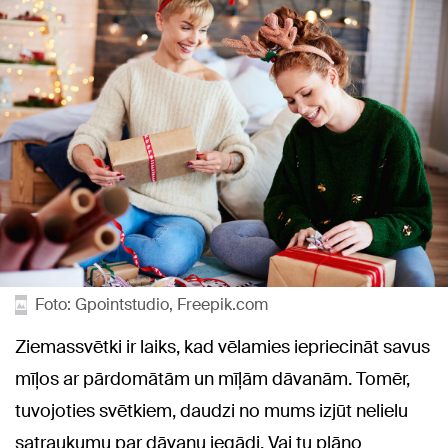
Foto: Gpointstudio, Freepik.com
Ziemassvētki ir laiks, kad vēlamies iepriecināt savus
mīļos ar pārdomātām un mīļām dāvanām. Tomēr,
tuvojoties svētkiem, daudzi no mums izjūt nelielu
satraukumu par dāvanu iegādi. Vai tu plāno