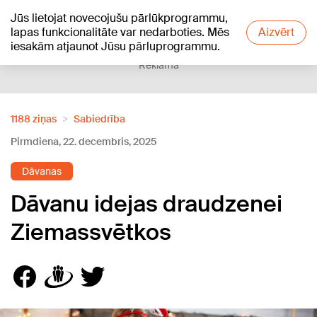
Jūs lietojat novecojušu pārlūkprogrammu,
+16
°C
lapas funkcionalitāte var nedarboties. Mēs
Aizvērt
iesakām atjaunot Jūsu pārluprogrammu.
Reklāma
1188 ziņas
Sabiedrība
Pirmdiena, 22. decembris, 2025
Dāvanas
Dāvanu idejas draudzenei
Ziemassvētkos