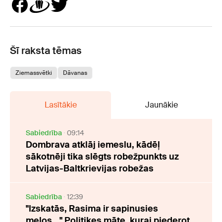
Šī raksta tēmas
Ziemassvētki
Dāvanas
Lasītākie
Jaunākie
Sabiedrība
09:14
Dombrava atklāj iemeslu, kādēļ
sākotnēji tika slēgts robežpunkts uz
Latvijas-Baltkrievijas robežas
Sabiedrība
12:39
"Izskatās, Rasima ir sapinusies
melos..." Politiķes māte, kurai piederot