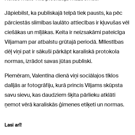
Jāpiebilst, ka publiskajā telpā tiek pausts, ka pēc
pārciestās slimības laulāto attiecības ir kļuvušas vēl
ciešākas un mīļākas. Keita ir neizsakāmi pateicīga
Viljamam par atbalstu grūtajā periodā. Mīlestības
dēļ viņi pat ir sākuši pārkāpt karaliskā protokola
normas, izrādot savas jūtas publiski.
Piemēram, Valentīna dienā viņi sociālajos tīklos
dalījās ar fotogrāfiju, kurā princis Viljams skūpsta
savu sievu, kas daudziem šķita pārlieku atklāti
ņemot vērā karaliskās ģimenes etiķeti un normas.
Lasi arī!