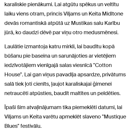
karaliskie pienākumi. Lai atgūtu spēkus un veltītu
laiku viens otram, princis Viljams un Keita Midltone
devās romantiskā atpūtā uz Mustikas salu Karību
jūrā, ko daudzi dēvē par viņu otro medusmēnesi.
Laulātie izmantoja katru mirkli, lai baudītu kopā
būšanu pie baseina un sarunājoties ar vietējiem
iedzīvotājiem vienīgajā salas viesnīcā "Cotton
House". Lai gan viņus pavadīja apsardze, privātums
salā tiek ļoti cienīts, ļaujot karaliskajai ģimenei
netraucēti atpūsties, baudīt maltītes un peldēties.
Īpaši šim atvaļinājumam tika piemeklēti datumi, lai
Viljams un Keita varētu apmeklēt slaveno "Mustique
Blues" festivālu.