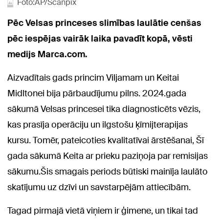
Foto:AP/Scanpix
Pēc Velsas princeses slimības laulātie cenšas
pēc iespējas vairāk laika pavadīt kopā, vēsti
medijs Marca.com.
Aizvadītais gads princim Viljamam un Keitai
Midltonei bija pārbaudījumu pilns. 2024.gada
sākumā Velsas princesei tika diagnosticēts vēzis,
kas prasīja operāciju un ilgstošu ķīmijterapijas
kursu. Tomēr, pateicoties kvalitatīvai ārstēšanai, Šī
gada sākumā Keita ar prieku paziņoja par remisijas
sākumu.Šis smagais periods būtiski mainīja laulāto
skatījumu uz dzīvi un savstarpējām attiecībām.
Tagad pirmajā vietā viņiem ir ģimene, un tikai tad