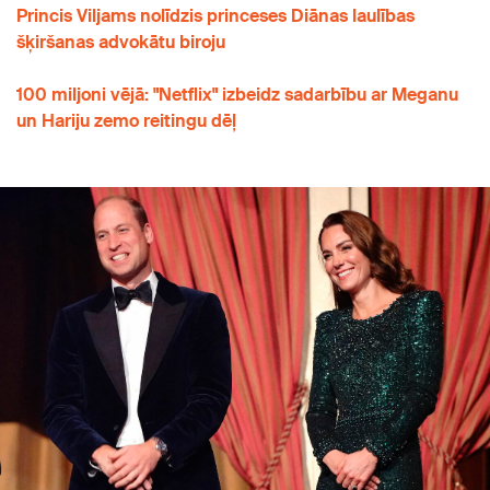
Princis Viljams nolīdzis princeses Diānas laulības
šķiršanas advokātu biroju
100 miljoni vējā: "Netflix" izbeidz sadarbību ar Meganu
un Hariju zemo reitingu dēļ