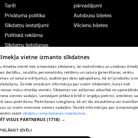
Tarifi
pārvadājumi
Privātuma politika
Autobusu biļetes
Sīkdatņu iestatījumi
Vilcienu biļetes
Politiskā reklāma
Sīkdatņu lietošanas
noteikumi
 tīmekļa vietne izmanto sīkdatnes
Komentāru pievienošana
 tīmekļa vietnē tiek izmantotas sīkdatnes, lai nodrošinātu un uzlabotu tīmek
nes darbību., nosūtītu personalizētu reklāmu un satura ģenerēšanai, veiktu
āmas un satura mērījumus, auditorijas datu apkopošanu, kā arī produktu izst
TV programma
zlabošanu. Zemāk sniedzam informāciju par visām sīkdatnēm, kuras tiek
Līguma noteikumi
ntotas mūsu tīmekļa vietnēs. Sīkdatnes var atšķirties atkarībā no apmeklētā
rneta vietnes sadaļas. Lietotājam jebkurā brīdī ir iespēja piekrist, atteikties va
360 Ziņu kontakti
īt savu piekrišanu. Piekrišanas sniegšana, kā arī tās atsaukšana vai mainīša
ecas uz visām interneta vietnes sadaļām. Vairāk informācijas par izmantotaj
Helio Media
atnēm skatīt
sīkdatņu izmantošanas noteikumos.
ĪT VISUS PARTNERUS
(1718) →
Portāla palīdzības dienests: e-pasts -
info@1188.lv
PIELĀGOT IZVĒLI
Copyright © 2004-2026 SIA HELIO MEDIA.