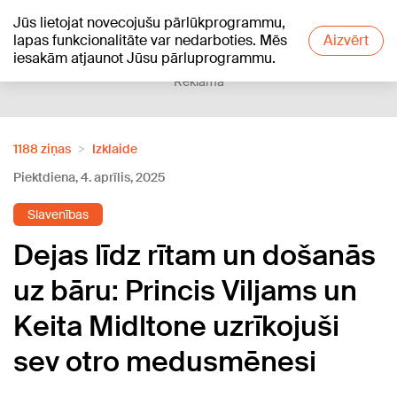
Jūs lietojat novecojušu pārlūkprogrammu,
+18
°C
lapas funkcionalitāte var nedarboties. Mēs
Aizvērt
iesakām atjaunot Jūsu pārluprogrammu.
Reklāma
1188 ziņas
Izklaide
Piektdiena, 4. aprīlis, 2025
Slavenības
Dejas līdz rītam un došanās
uz bāru: Princis Viljams un
Keita Midltone uzrīkojuši
sev otro medusmēnesi