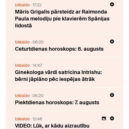
Izklaide
17:22
Māris Grigalis pārsteidz ar Raimonda
Paula melodiju pie klavierēm Spānijas
lidostā
Izklaide
06:20
Ceturtdienas horoskops: 6. augusts
Izklaide
14:47
Ginekologa vārdi satricina Intrishu:
bērni jāplāno pēc iespējas ātrāk
Izklaide
06:20
Piektdienas horoskops: 7. augusts
Izklaide
12:48
VIDEO: Lūk, ar kādu aizrautību