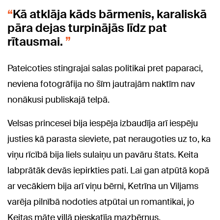
Kā atklāja kāds bārmenis, karaliskā
pāra dejas turpinājās līdz pat
rītausmai.
Pateicoties stingrajai salas politikai pret paparaci,
neviena fotogrāfija no šīm jautrajām naktīm nav
nonākusi publiskajā telpā.
Velsas princesei bija iespēja izbaudīja arī iespēju
justies kā parasta sieviete, pat neraugoties uz to, ka
viņu rīcībā bija liels sulaiņu un pavāru štats. Keita
labprātāk devās iepirkties pati. Lai gan atpūtā kopā
ar vecākiem bija arī viņu bērni, Ketrīna un Viljams
varēja pilnībā nodoties atpūtai un romantikai, jo
Keitas māte villā pieskatīja mazbērnus.