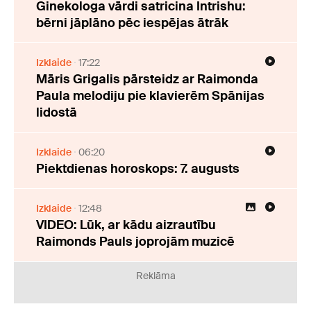
Ginekologa vārdi satricina Intrishu:
bērni jāplāno pēc iespējas ātrāk
Izklaide
17:22
Māris Grigalis pārsteidz ar Raimonda
Paula melodiju pie klavierēm Spānijas
lidostā
Izklaide
06:20
Piektdienas horoskops: 7. augusts
Izklaide
12:48
VIDEO: Lūk, ar kādu aizrautību
Raimonds Pauls joprojām muzicē
Reklāma