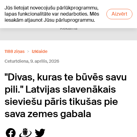
Jūs lietojat novecojušu pārlūkprogrammu,
+17
°C
lapas funkcionalitāte var nedarboties. Mēs
Aizvērt
iesakām atjaunot Jūsu pārluprogrammu.
Reklāma
1188 ziņas
Izklaide
Ceturtdiena, 9. aprīlis, 2026
"Divas, kuras te būvēs savu
pili." Latvijas slavenākais
sieviešu pāris tikušas pie
sava zemes gabala