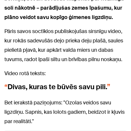
soli nākotnē – parādījušas zemes īpašumu, kur
plāno veidot savu kopīgo ģimenes ligzdiņu.
Pāris savos soctīklos publiskojušas sirsnīgu video,
kur rokās sadevušās dejo prieka deju plašā, saules
pielietā pļavā, kur apkārt valda miers un dabas
tuvums, radot īpaši siltu un brīvības pilnu noskaņu.
Video rotā teksts:
Divas, kuras te būvēs savu pili.
Bet ierakstā paziņojums: "Ozolas veidos savu
ligzdiņu. Sapnis, kas lolots gadiem, beidzot ir kļuvis
par realitāti."