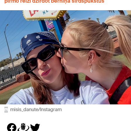
pirmo reizi dzirdot bērniņa sirdspukstus
misis_danute/Instagram