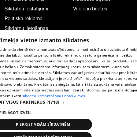
Sīkdatņu iestatījumi
Vilcienu biļetes
Politiskā reklāma
Sīkdatņu lietošanas
noteikumi
 tīmekļa vietne izmanto sīkdatnes
Komentāru pievienošana
 tīmekļa vietnē tiek izmantotas sīkdatnes, lai nodrošinātu un uzlabotu tīmek
nes darbību., nosūtītu personalizētu reklāmu un satura ģenerēšanai, veiktu
āmas un satura mērījumus, auditorijas datu apkopošanu, kā arī produktu izst
TV programma
zlabošanu. Zemāk sniedzam informāciju par visām sīkdatnēm, kuras tiek
Līguma noteikumi
ntotas mūsu tīmekļa vietnēs. Sīkdatnes var atšķirties atkarībā no apmeklētā
rneta vietnes sadaļas. Lietotājam jebkurā brīdī ir iespēja piekrist, atteikties va
360 Ziņu kontakti
īt savu piekrišanu. Piekrišanas sniegšana, kā arī tās atsaukšana vai mainīša
ecas uz visām interneta vietnes sadaļām. Vairāk informācijas par izmantotaj
Helio Media
atnēm skatīt
sīkdatņu izmantošanas noteikumos.
ĪT VISUS PARTNERUS
(1718) →
Portāla palīdzības dienests: e-pasts -
info@1188.lv
PIELĀGOT IZVĒLI
Copyright © 2004-2026 SIA HELIO MEDIA.
All rights reserved.
PIEKRIST VISĀM SĪKDATNĒM