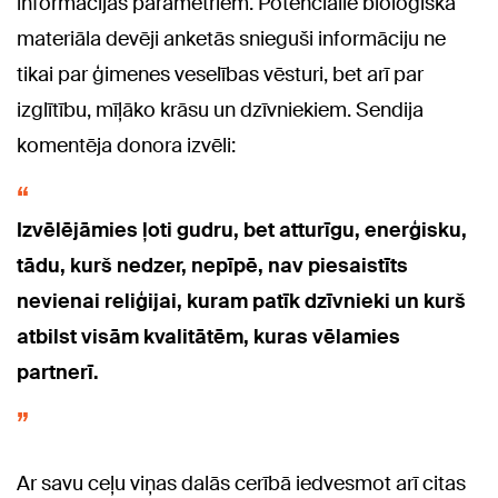
informācijas parametriem. Potenciālie bioloģiskā
materiāla devēji anketās snieguši informāciju ne
tikai par ģimenes veselības vēsturi, bet arī par
izglītību, mīļāko krāsu un dzīvniekiem. Sendija
komentēja donora izvēli:
Izvēlējāmies ļoti gudru, bet atturīgu, enerģisku,
tādu, kurš nedzer, nepīpē, nav piesaistīts
nevienai reliģijai, kuram patīk dzīvnieki un kurš
atbilst visām kvalitātēm, kuras vēlamies
partnerī.
Ar savu ceļu viņas dalās cerībā iedvesmot arī citas