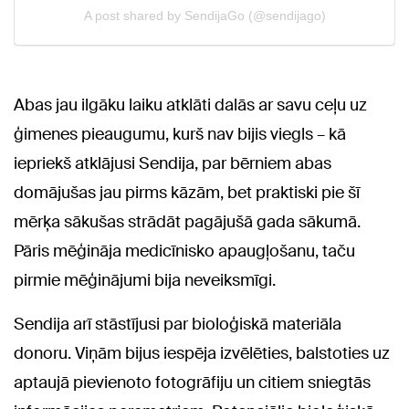
Abas jau ilgāku laiku atklāti dalās ar savu ceļu uz
ģimenes pieaugumu, kurš nav bijis viegls – kā
iepriekš atklājusi Sendija, par bērniem abas
domājušas jau pirms kāzām, bet praktiski pie šī
mērķa sākušas strādāt pagājušā gada sākumā.
Pāris mēģināja medicīnisko apaugļošanu, taču
pirmie mēģinājumi bija neveiksmīgi.
Sendija arī stāstījusi par bioloģiskā materiāla
donoru. Viņām bijus iespēja izvēlēties, balstoties uz
aptaujā pievienoto fotogrāfiju un citiem sniegtās