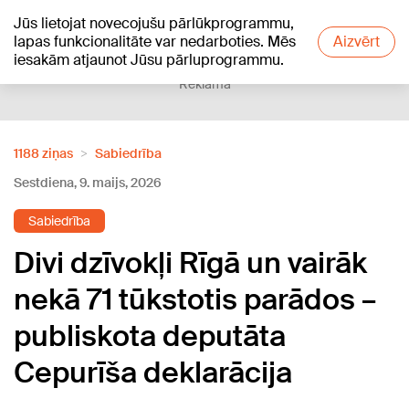
Jūs lietojat novecojušu pārlūkprogrammu,
+24
°C
lapas funkcionalitāte var nedarboties. Mēs
Aizvērt
iesakām atjaunot Jūsu pārluprogrammu.
Reklāma
1188 ziņas
Sabiedrība
Sestdiena, 9. maijs, 2026
Sabiedrība
Divi dzīvokļi Rīgā un vairāk
nekā 71 tūkstotis parādos –
publiskota deputāta
Cepurīša deklarācija