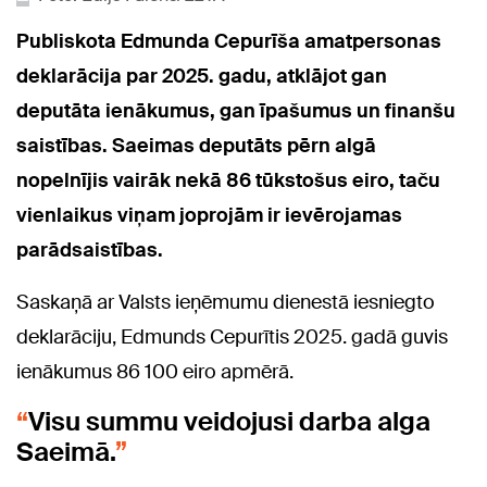
Publiskota Edmunda Cepurīša amatpersonas
deklarācija par 2025. gadu, atklājot gan
deputāta ienākumus, gan īpašumus un finanšu
saistības. Saeimas deputāts pērn algā
nopelnījis vairāk nekā 86 tūkstošus eiro, taču
vienlaikus viņam joprojām ir ievērojamas
parādsaistības.
Saskaņā ar Valsts ieņēmumu dienestā iesniegto
deklarāciju, Edmunds Cepurītis 2025. gadā guvis
ienākumus 86 100 eiro apmērā.
Visu summu veidojusi darba alga
Saeimā.