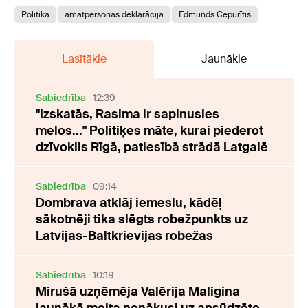
Politika
amatpersonas deklarācija
Edmunds Cepurītis
Lasītākie
Jaunākie
Sabiedrība
12:39
"Izskatās, Rasima ir sapinusies
melos..." Politiķes māte, kurai piederot
dzīvoklis Rīgā, patiesībā strādā Latgalē
Sabiedrība
09:14
Dombrava atklāj iemeslu, kādēļ
sākotnēji tika slēgts robežpunkts uz
Latvijas-Baltkrievijas robežas
Sabiedrība
10:19
Mirušā uzņēmēja Valērija Maligina