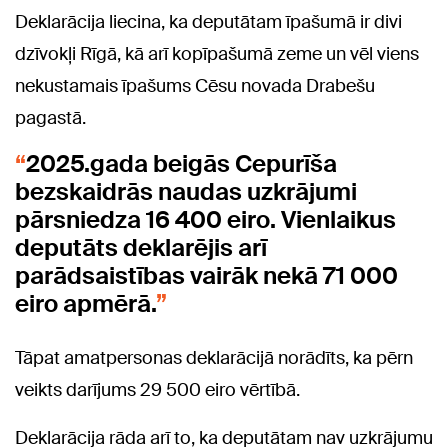
Deklarācija liecina, ka deputātam īpašumā ir divi
dzīvokļi Rīgā, kā arī kopīpašumā zeme un vēl viens
nekustamais īpašums Cēsu novada Drabešu
pagastā.
2025.gada beigās Cepurīša
bezskaidrās naudas uzkrājumi
pārsniedza 16 400 eiro. Vienlaikus
deputāts deklarējis arī
parādsaistības vairāk nekā 71 000
eiro apmērā.
Tāpat amatpersonas deklarācijā norādīts, ka pērn
veikts darījums 29 500 eiro vērtībā.
Deklarācija rāda arī to, ka deputātam nav uzkrājumu