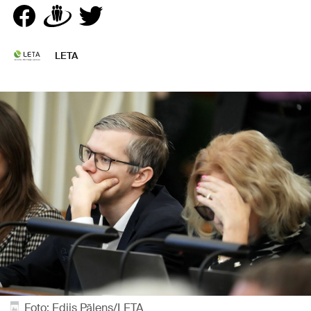
LETA
Foto: Edijs Pālens/LETA