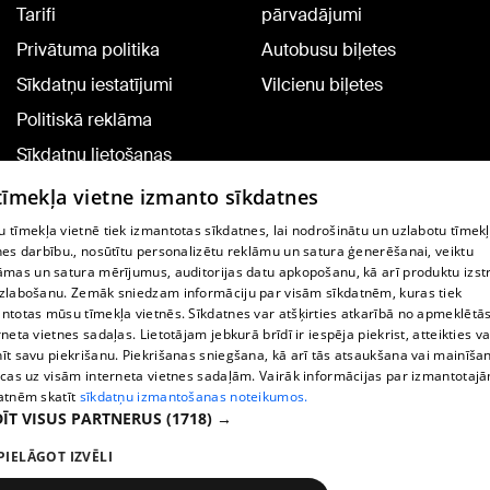
Tarifi
pārvadājumi
Privātuma politika
Autobusu biļetes
Sīkdatņu iestatījumi
Vilcienu biļetes
Politiskā reklāma
Sīkdatņu lietošanas
noteikumi
 tīmekļa vietne izmanto sīkdatnes
Komentāru pievienošana
 tīmekļa vietnē tiek izmantotas sīkdatnes, lai nodrošinātu un uzlabotu tīmek
nes darbību., nosūtītu personalizētu reklāmu un satura ģenerēšanai, veiktu
āmas un satura mērījumus, auditorijas datu apkopošanu, kā arī produktu izst
TV programma
zlabošanu. Zemāk sniedzam informāciju par visām sīkdatnēm, kuras tiek
Līguma noteikumi
ntotas mūsu tīmekļa vietnēs. Sīkdatnes var atšķirties atkarībā no apmeklētā
rneta vietnes sadaļas. Lietotājam jebkurā brīdī ir iespēja piekrist, atteikties va
360 Ziņu kontakti
īt savu piekrišanu. Piekrišanas sniegšana, kā arī tās atsaukšana vai mainīša
ecas uz visām interneta vietnes sadaļām. Vairāk informācijas par izmantotaj
Helio Media
atnēm skatīt
sīkdatņu izmantošanas noteikumos.
ĪT VISUS PARTNERUS
(1718) →
Portāla palīdzības dienests: e-pasts -
info@1188.lv
PIELĀGOT IZVĒLI
Copyright © 2004-2026 SIA HELIO MEDIA.