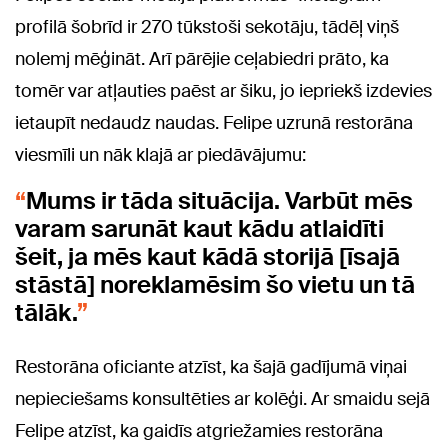
profilā šobrīd ir 270 tūkstoši sekotāju, tādēļ viņš
nolemj mēģināt. Arī pārējie ceļabiedri prāto, ka
tomēr var atļauties paēst ar šiku, jo iepriekš izdevies
ietaupīt nedaudz naudas. Felipe uzrunā restorāna
viesmīli un nāk klajā ar piedāvājumu:
Mums ir tāda situācija. Varbūt mēs
varam sarunāt kaut kādu atlaidīti
šeit, ja mēs kaut kādā storijā [īsajā
stāstā] noreklamēsim šo vietu un tā
tālāk.
Restorāna oficiante atzīst, ka šajā gadījumā viņai
nepieciešams konsultēties ar kolēģi. Ar smaidu sejā
Felipe atzīst, ka gaidīs atgriežamies restorāna