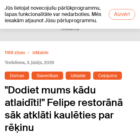
Jūs lietojat novecojušu pārlūkprogrammu,
+21
°C
lapas funkcionalitāte var nedarboties. Mēs
Aizvērt
iesakām atjaunot Jūsu pārluprogrammu.
Reklāma
1188 ziņas
Izklaide
Trešdiena, 3. jūnijs, 2026
Domas
Slavenības
Izklaide
Ceļojums
"Dodiet mums kādu
atlaidīti!" Felipe restorānā
sāk atklāti kaulēties par
rēķinu