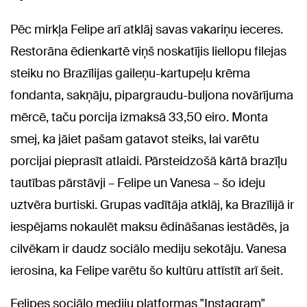
Pēc mirkļa Felipe arī atklāj savas vakariņu ieceres.
Restorāna ēdienkartē viņš noskatījis liellopu filejas
steiku no Brazīlijas gaileņu-kartupeļu krēma
fondanta, sakņāju, pipargraudu-buljona novārījuma
mērcē, taču porcija izmaksā 33,50 eiro. Monta
smej, ka jāiet pašam gatavot steiks, lai varētu
porcijai pieprasīt atlaidi. Pārsteidzošā kārtā brazīļu
tautības pārstāvji – Felipe un Vanesa – šo ideju
uztvēra burtiski. Grupas vadītāja atklāj, ka Brazīlijā ir
iespējams nokaulēt maksu ēdināšanas iestādēs, ja
cilvēkam ir daudz sociālo mediju sekotāju. Vanesa
ierosina, ka Felipe varētu šo kultūru attīstīt arī šeit.
Felipes sociālo mediju platformas "Instagram"