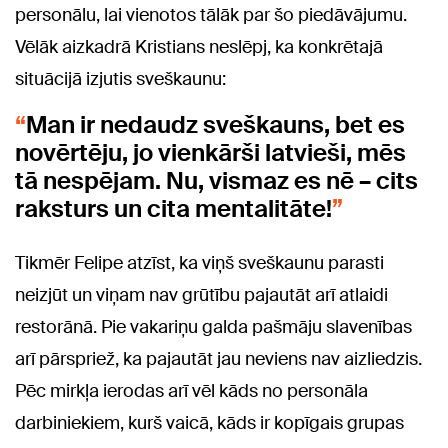
personālu, lai vienotos tālāk par šo piedāvājumu.
Vēlāk aizkadrā Kristians neslēpj, ka konkrētajā
situācijā izjutis sveškaunu:
Man ir nedaudz sveškauns, bet es
novērtēju, jo vienkārši latvieši, mēs
tā nespējam. Nu, vismaz es nē – cits
raksturs un cita mentalitāte!
Tikmēr Felipe atzīst, ka viņš sveškaunu parasti
neizjūt un viņam nav grūtību pajautāt arī atlaidi
restorānā. Pie vakariņu galda pašmāju slavenības
arī pārspriež, ka pajautāt jau neviens nav aizliedzis.
Pēc mirkļa ierodas arī vēl kāds no personāla
darbiniekiem, kurš vaicā, kāds ir kopīgais grupas