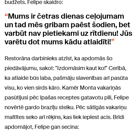
budžets. Felipe skaidro:
Mums ir četras dienas ceļojumam
un tad mēs gribam paēst šodien, bet
varbūt nav pietiekami uz rītdienu! Jūs
varētu dot mums kādu atlaidīti!
Restorāna darbinieks atzīst, ka apdomās šo
piedāvājumu, sakot: "Izdomāsim kaut ko!" Cerībā,
ka atlaide būs laba, pašmāju slavenības arī pasūta
visu, ko vien sirds kāro. Kamēr Monta vakariņās
pasūtījusi pēc īpašas receptes gatavotu pīli, Felipe
novērtē gardo brazīļu steiku. Pēc sātīgās vakariņu
maltītes seko arī rēķins, kas liek ieplest acis. Brīdi
apdomājot, Felipe gan secina: