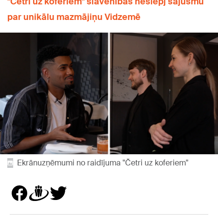
"Četri uz koferiem" slavenības neslēpj sajūsmu
par unikālu mazmājiņu Vidzemē
Ekrānuzņēmumi no raidījuma "Četri uz koferiem"