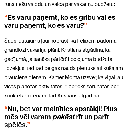
runā tiešu valodu un vaicā par vakariņu budžetu:
Es varu paņemt, ko es gribu vai es
varu paņemt, ko es varu?
Šāds jautājums ļauj noprast, ka Felipem padomā
grandiozi vakariņu plāni. Kristians atgādina, ka
gadījumā, ja sanāks pārtērēt ceļojuma budžeta
līdzekļus, tad tad beigās nauda pietrūks atlikušajām
brauciena dienām. Kamēr Monta uzsver, ka viņai jau
visas plānotās aktivitātes ir iepriekš sarunātas par
konkrētām cenām, tad Kristians atgādina:
Nu, bet var mainīties apstākļi! Plus
mēs vēl varam
pakāst
rīt un parīt
spēlēs.