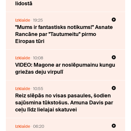
lidostā
Izklaide
19:25
"Mums ir fantastisks notikums!" Asnate
Rancāne par "Tautumeitu" pirmo
Eiropas tūri
Izklaide
10:08
VIDEO: Magone ar noslēpumainu kungu
griežas deju virpulī
Izklaide
10:55
Reiz slēpās no visas pasaules, šodien
sajūsmina tūkstošus. Amuna Davis par
ceļu līdz lielajai skatuvei
Izklaide
06:20