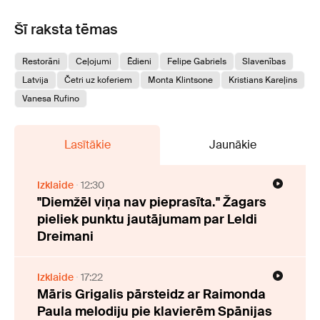
Šī raksta tēmas
Restorāni
Ceļojumi
Ēdieni
Felipe Gabriels
Slavenības
Latvija
Četri uz koferiem
Monta Klintsone
Kristians Kareļins
Vanesa Rufino
Lasītākie
Jaunākie
Izklaide
12:30
"Diemžēl viņa nav pieprasīta." Žagars
pieliek punktu jautājumam par Leldi
Dreimani
Izklaide
17:22
Māris Grigalis pārsteidz ar Raimonda
Paula melodiju pie klavierēm Spānijas