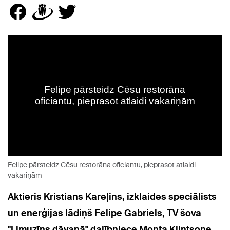
Felipe pārsteidz Cēsu restorāna oficiantu, pieprasot atlaidi
vakariņām
Aktieris Kristians Kareļins, izklaides speciālists
un enerģijas lādiņš Felipe Gabriels, TV šova
"Limuzīns dāvanā" dalībniece Monta Klintsone,