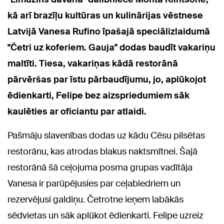
kā arī brazīļu kultūras un kulinārijas vēstnese
Latvijā Vanesa Rufino ī
pašajā speciālizlaidumā
"Četri uz koferiem. Gauja" dodas baudīt vakariņu
maltīti. Tiesa, vakariņas kādā restorānā
pārvēršas par īstu pārbaudījumu, jo, aplūkojot
ēdienkarti, Felipe bez aizspriedumiem sāk
kaulēties ar oficiantu par atlaidi.
Pašmāju slavenības dodas uz kādu Cēsu pilsētas
restorānu, kas atrodas blakus naktsmītnei. Šajā
restorānā šā ceļojuma posma grupas vadītāja
Vanesa ir parūpējusies par ceļabiedriem un
rezervējusi galdiņu. Četrotne ieņem labākās
sēdvietas un sāk aplūkot ēdienkarti. Felipe uzreiz