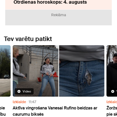
Otrdienas horoskops: 4. augusts
Reklāma
Tev varētu patikt
Video
Izklaide
11:47
Izklai
pie
Aktīva vingrošana Vanesai Rufino beidzas ar
Žoržs
ību
caurumu biksēs
pie s