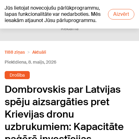
Jūs lietojat novecojušu pārlūkprogrammu,
+20
°C
lapas funkcionalitāte var nedarboties. Mēs
Aizvērt
iesakām atjaunot Jūsu pārluprogrammu.
Reklāma
1188 ziņas
Aktuāli
Piektdiena, 8. maijs, 2026
Drošība
Dombrovskis par Latvijas
spēju aizsargāties pret
Krievijas dronu
uzbrukumiem: Kapacitāte