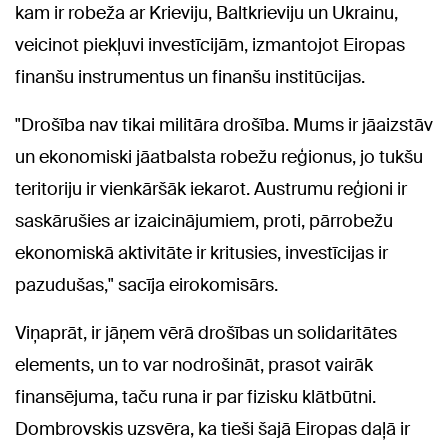
kam ir robeža ar Krieviju, Baltkrieviju un Ukrainu,
veicinot piekļuvi investīcijām, izmantojot Eiropas
finanšu instrumentus un finanšu institūcijas.
"Drošība nav tikai militāra drošība. Mums ir jāaizstāv
un ekonomiski jāatbalsta robežu reģionus, jo tukšu
teritoriju ir vienkāršāk iekarot. Austrumu reģioni ir
saskārušies ar izaicinājumiem, proti, pārrobežu
ekonomiskā aktivitāte ir kritusies, investīcijas ir
pazudušas," sacīja eirokomisārs.
Viņaprāt, ir jāņem vērā drošības un solidaritātes
elements, un to var nodrošināt, prasot vairāk
finansējuma, taču runa ir par fizisku klātbūtni.
Dombrovskis uzsvēra, ka tieši šajā Eiropas daļā ir