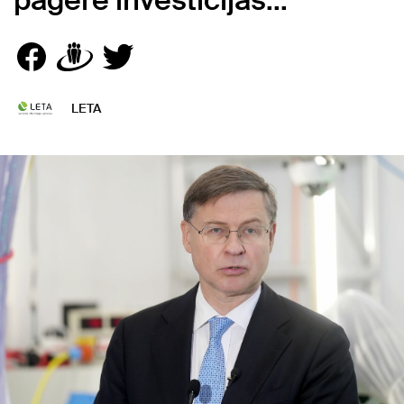
paģērē investīcijas...
LETA