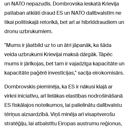
un NATO nepazudīs. Dombrovska ieskatā Krievija
patlaban atklāti draud ES un NATO dalībvalstīm ne
tikai politiskajā retorikā, bet arī ar hibrīddraudiem un
dronu uzbrukumiem.
"Mums ir jāatbild uz to un ātri jāpanāk, ka šāda
veida uzbrukumi Krievijai maksā dārgāk. Tāpēc
mums ir jārīkojas, bet tam ir vajadzīga kapacitāte un
kapacitāte paģērē investīcijas," sacīja eirokomisārs.
Dombrovskis pieminēja, ka ES ir nākusi klajā ar
virkni iniciatīvu, arī lielākas elastības nodrošināšanā
ES fiskālajos noteikumos, lai palielinātu dalībvalstu
tēriņus aizsardzībā. Viņš minēja arī visaptverošu
stratēģiju, lai atbalstītu Eiropas austrumu reģionus,