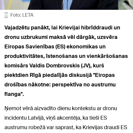
Foto: LETA
Vajadzētu panākt, lai Krievijai hibrīddraudi un
dronu uzbrukumi maksā vēl dārgāk, uzsvēra
Eiropas Savienības (ES) ekonomikas un
produktivitātes, īstenošanas un vienkāršošanas
komisārs Valdis Dombrovskis (JV), kurš
piektdien Rīgā piedalījās diskusijā "Eiropas
drošības nākotne: perspektīva no austrumu
flanga".
Ņemot vērā aizvadīto dienu kontekstu ar dronu
incidentu Latvijā, viņš akcentēja, ka tieši ES
austrumu robežā var saprast, ka Krievijas draudi ES