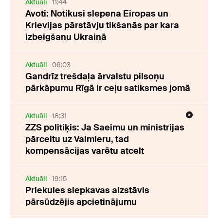
Aktuāli
11:44
Avoti: Notikusi slepena Eiropas un
Krievijas pārstāvju tikšanās par kara
izbeigšanu Ukrainā
Aktuāli
06:03
Gandrīz trešdaļa ārvalstu pilsoņu
pārkāpumu Rīgā ir ceļu satiksmes jomā
Aktuāli
18:31
ZZS politiķis: Ja Saeimu un ministrijas
pārceltu uz Valmieru, tad
kompensācijas varētu atcelt
Aktuāli
19:15
Priekules slepkavas aizstāvis
pārsūdzējis apcietinājumu