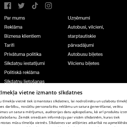
Par mums
Uzņēmumi
Reklāma
Autobusi, vilcieni,
Biznesa klientiem
starptautiskie
Tarifi
pārvadājumi
Privātuma politika
Autobusu biļetes
Sīkdatņu iestatījumi
Vilcienu biļetes
Politiskā reklāma
Sīkdatņu lietošanas
noteikumi
 tīmekļa vietne izmanto sīkdatnes
Komentāru pievienošana
 tīmekļa vietnē tiek izmantotas sīkdatnes, lai nodrošinātu un uzlabotu tīmek
nes darbību., nosūtītu personalizētu reklāmu un satura ģenerēšanai, veiktu
āmas un satura mērījumus, auditorijas datu apkopošanu, kā arī produktu izst
TV programma
zlabošanu. Zemāk sniedzam informāciju par visām sīkdatnēm, kuras tiek
Līguma noteikumi
ntotas mūsu tīmekļa vietnēs. Sīkdatnes var atšķirties atkarībā no apmeklētā