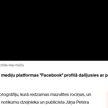
 cīnās visu mūžu
mediju platformas "Facebook" profilā dalījusies ar pr
fotogrāfiju, kurā redzamas mazulītes rociņas, un
 notikumu dzejnieka un publicista Jāņa Petera