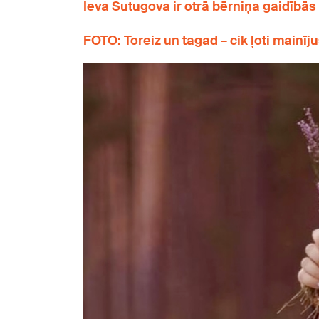
Ieva Sutugova ir otrā bērniņa gaidībās
FOTO: Toreiz un tagad – cik ļoti mainī