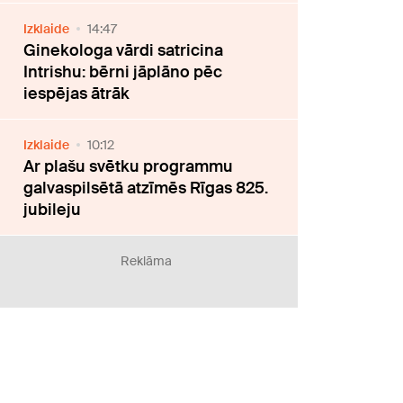
Izklaide
14:47
Ginekologa vārdi satricina
Intrishu: bērni jāplāno pēc
iespējas ātrāk
Izklaide
10:12
Ar plašu svētku programmu
galvaspilsētā atzīmēs Rīgas 825.
jubileju
Reklāma