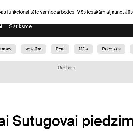
Laika ziņas
Horoskopi
avs
pas funkcionalitāte var nedarboties. Mēs iesakām atjaunot J
i
Satiksme
Domas
Veselība
Testi
Māja
Receptes
Bērni
Auto
1188 play
Sports
Bizness
Reklāma
vai Sutugovai piedzi