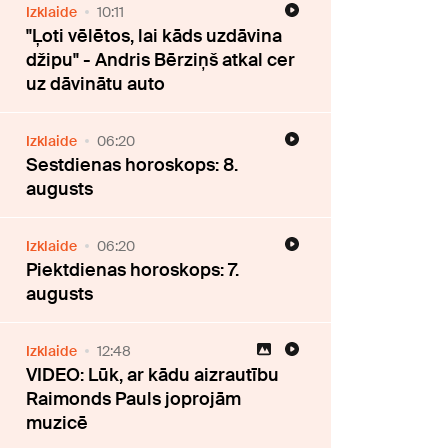
Izklaide
10:11
"Ļoti vēlētos, lai kāds uzdāvina
džipu" - Andris Bērziņš atkal cer
uz dāvinātu auto
Izklaide
06:20
Sestdienas horoskops: 8.
augusts
Izklaide
06:20
Piektdienas horoskops: 7.
augusts
Izklaide
12:48
VIDEO: Lūk, ar kādu aizrautību
Raimonds Pauls joprojām
muzicē