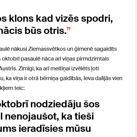
 klons kad vizēs spodri,
ācis būs otris.
asaulē nākusi Ziemassvētkos un ģimenē sagaidīts
a oktobrī pasaulē nāca arī viņas pirmdzimtais
stris. Zīmīgi, ka arī meitiņai izvēlēts ļoti
u, ka v
iņa ir
otrā bērniņa gaidībās, Ieva dalījās vien
kļiem teic:
 oktobrī nodziedāju šos
 nenojaušot, ka tieši
ums ieradīsies mūsu