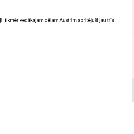
ļi, tikmēr vecākajam dēlam Austrim apritējuši jau trīs