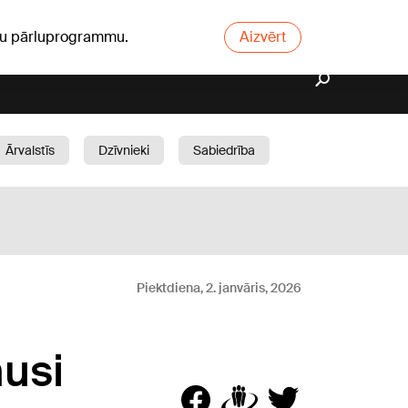
ūsu pārluprogrammu.
Aizvērt
Ārvalstīs
Dzīvnieki
Sabiedrība
Dārzs
Piektdiena, 2. janvāris, 2026
musi