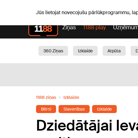
S, 08.08.2026.
+20
°C
Mudīte, Vladislava, Vladisl
Jūs lietojat novecojušu pārlūkprogrammu, la
Ziņas
1188 play
Uzņēmum
360 Ziņas
Izklaide
Atpūta
Aktuāli
Satiksme
Skaistumam
1188 ziņas
Izklaide
Bērni
Slavenības
Izklaide
Dziedātājai Ie