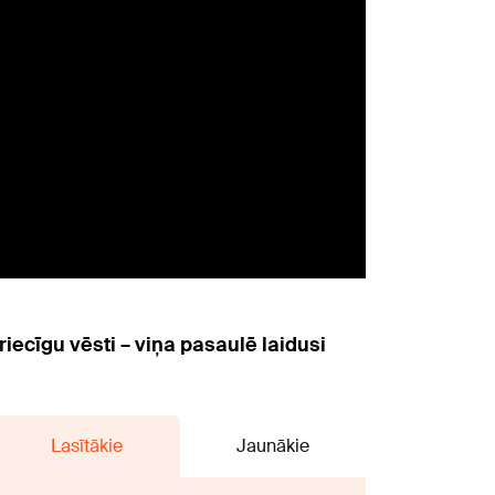
iecīgu vēsti – viņa pasaulē laidusi
Lasītākie
Jaunākie