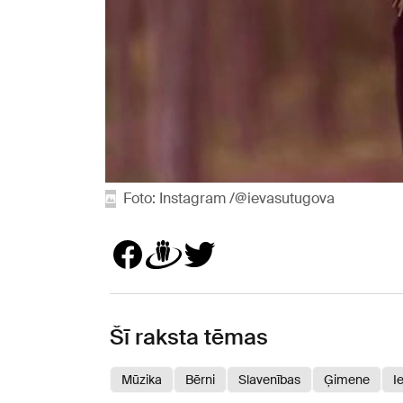
Foto: Instagram /@ievasutugova
Šī raksta tēmas
Mūzika
Bērni
Slavenības
Ģimene
I