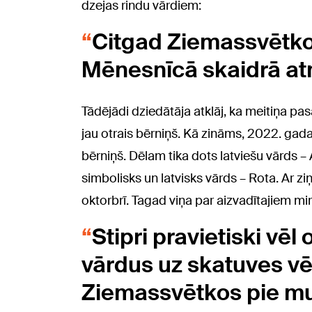
dzejas rindu vārdiem:
Citgad Ziemassvētkos
Mēnesnīcā skaidrā atn
Tādējādi dziedātāja atklāj, ka meitiņa p
jau otrais bērniņš. Kā zināms, 2022. gad
bērniņš. Dēlam tika dots latviešu vārds – Au
simbolisks un latvisks vārds – Rota. Ar ziņ
oktorbrī. Tagad viņa par aizvadītajiem mir
Stipri pravietiski vēl
vārdus uz skatuves vēl
Ziemassvētkos pie m