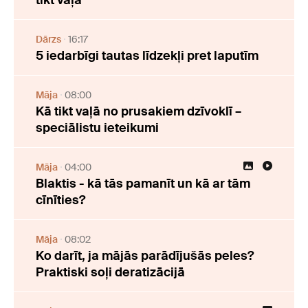
Dārzs
16:17
5 iedarbīgi tautas līdzekļi pret laputīm
Māja
08:00
Kā tikt vaļā no prusakiem dzīvoklī –
speciālistu ieteikumi
Māja
04:00
Blaktis - kā tās pamanīt un kā ar tām
cīnīties?
Māja
08:02
Ko darīt, ja mājās parādījušās peles?
Praktiski soļi deratizācijā