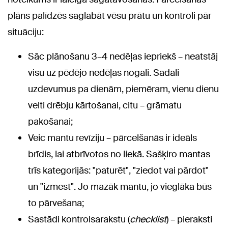
plāns palīdzēs saglabāt vēsu prātu un kontroli pār
situāciju:
Sāc plānošanu 3–4 nedēļas iepriekš – neatstāj
visu uz pēdējo nedēļas nogali. Sadali
uzdevumus pa dienām, piemēram, vienu dienu
velti drēbju kārtošanai, citu – grāmatu
pakošanai;
Veic mantu revīziju – pārcelšanās ir ideāls
brīdis, lai atbrīvotos no liekā. Sašķiro mantas
trīs kategorijās: "paturēt", "ziedot vai pārdot"
un "izmest". Jo mazāk mantu, jo vieglāka būs
to pārvešana;
Sastādi kontrolsarakstu (
checklist
) – pieraksti