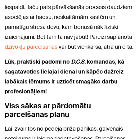
iespaidi. Taču pats pārvākšanās process daudziem
asociējas ar haosu, neskaitāmām kastēm un
pamatīgu stresa devu, kam bonusā nāk fiziski
izaicinājumi. Bet tam tā nav jābūt! Pareizi saplānota
dzīvokļu pārcelšanās
var būt vienkārša, ātra un ērta.
Lūk, praktiski padomi no
D.C.S.
komandas, kā
sagatavoties lielajai dienai un kāpēc dažreiz
labākais lēmums ir uzticēt smagāko darbu
profesionāļiem!
Viss sākas ar pārdomātu
pārcelšanās plānu
Lai izvairītos no pēdējā brīža panikas, galvenais
noteikums ir laicīga sagatavošanās. Pārcelšanās