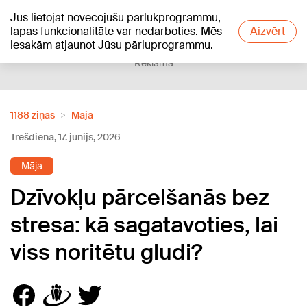
Jūs lietojat novecojušu pārlūkprogrammu,
+24
°C
lapas funkcionalitāte var nedarboties. Mēs
Aizvērt
iesakām atjaunot Jūsu pārluprogrammu.
Reklāma
1188 ziņas
Māja
Trešdiena, 17. jūnijs, 2026
Māja
Dzīvokļu pārcelšanās bez
stresa: kā sagatavoties, lai
viss noritētu gludi?