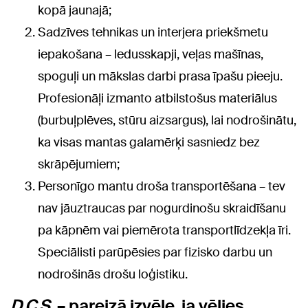
kopā jaunajā;
Sadzīves tehnikas un interjera priekšmetu
iepakošana – ledusskapji, veļas mašīnas,
spoguļi un mākslas darbi prasa īpašu pieeju.
Profesionāļi izmanto atbilstošus materiālus
(burbuļplēves, stūru aizsargus), lai nodrošinātu,
ka visas mantas galamērķi sasniedz bez
skrāpējumiem;
Personīgo mantu droša transportēšana – tev
nav jāuztraucas par nogurdinošu skraidīšanu
pa kāpnēm vai piemērota transportlīdzekļa īri.
Speciālisti parūpēsies par fizisko darbu un
nodrošinās drošu loģistiku.
D.C.S.
– pareizā izvēle, ja vēlies