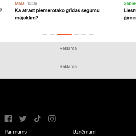
Māja
13:39
Sabie
?
Kā atrast piemērotāko grīdas segumu
Liesm
mājoklim?
ģimen
Reklāma
Reklāma
Par mums
Uzņēmumi