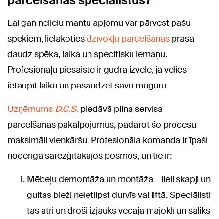
pārcelšanās speciālistus?
Lai gan nelielu mantu apjomu var pārvest pašu
spēkiem, lielākoties
dzīvokļu pārcelšanās
prasa
daudz spēka, laika un specifisku iemaņu.
Profesionāļu piesaiste ir gudra izvēle, ja vēlies
ietaupīt laiku un pasaudzēt savu muguru.
Uzņēmums
D.C.S.
piedāvā pilna servisa
pārcelšanās pakalpojumus, padarot šo procesu
maksimāli vienkāršu. Profesionāla komanda ir īpaši
noderīga sarežģītākajos posmos, un tie ir:
Mēbeļu demontāža un montāža – lieli skapji un
gultas bieži neietilpst durvīs vai liftā. Speciālisti
tās ātri un droši izjauks vecajā mājoklī un saliks