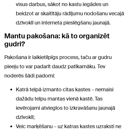
visus darbus, sākot no kastu iegādes un
beidzot ar skaitītāju rādījumu nodošanu vecajā
dzīvoklī un interneta pieslēgšanu jaunajā.
Mantu pakošana: kā to organizēt
gudri?
Pakošana ir laikietilpīgs process, taču ar gudru
pieeju to var padarīt daudz patīkamāku. Tev
noderēs šādi padomi:
Katrā telpā izmanto citas kastes – nemaisi
dažādu telpu mantas vienā kastē. Tas
ievērojami atvieglos to izkravāšanu jaunajā
dzīvoklī;
Veic marķēšanu – uz katras kastes uzraksti ne