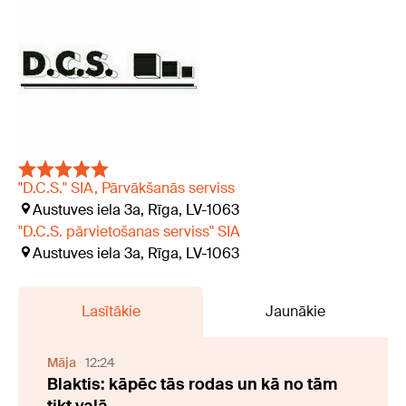
"D.C.S." SIA, Pārvākšanās serviss
Austuves iela 3a, Rīga, LV-1063
"D.C.S. pārvietošanas serviss" SIA
Austuves iela 3a, Rīga, LV-1063
Lasītākie
Jaunākie
Māja
12:24
Blaktis: kāpēc tās rodas un kā no tām
tikt vaļā