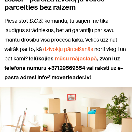
pārcelties bez raizēm
Piesaistot
D.C.S.
komandu, tu saņem ne tikai
jaudīgus strādniekus, bet arī garantiju par savu
mantu drošību visa procesa laikā. Vēlies uzzināt
vairāk par to, kā
dzīvokļu pārcelšanās
norti viegli un
patīkami?
Ielūkojies
mūsu mājaslapā
, zvani uz
telefona numuru +37129569554 vai raksti uz e-
pasta adresi info@moverleader.lv!