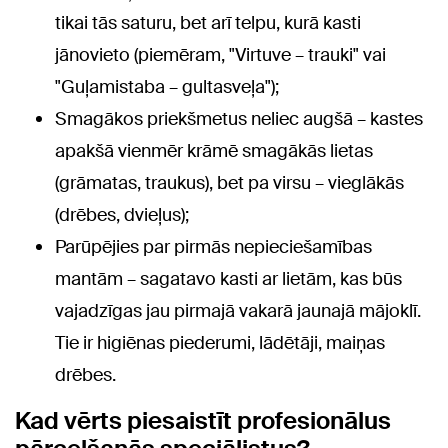
tikai tās saturu, bet arī telpu, kurā kasti
jānovieto (piemēram, "Virtuve – trauki" vai
"Guļamistaba – gultasveļa");
Smagākos priekšmetus neliec augšā – kastes
apakšā vienmēr krāmē smagākās lietas
(grāmatas, traukus), bet pa virsu – vieglākās
(drēbes, dvieļus);
Parūpējies par pirmās nepieciešamības
mantām – sagatavo kasti ar lietām, kas būs
vajadzīgas jau pirmajā vakarā jaunajā mājoklī.
Tie ir higiēnas piederumi, lādētāji, maiņas
drēbes.
Kad vērts piesaistīt profesionālus