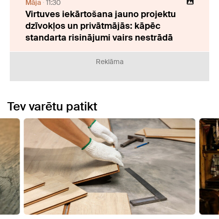
Māja
11:30
Virtuves iekārtošana jauno projektu
dzīvokļos un privātmājās: kāpēc
standarta risinājumi vairs nestrādā
Reklāma
Tev varētu patikt