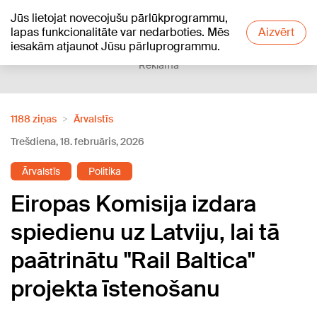
Jūs lietojat novecojušu pārlūkprogrammu,
+18
°C
lapas funkcionalitāte var nedarboties. Mēs
Aizvērt
iesakām atjaunot Jūsu pārluprogrammu.
Reklāma
1188 ziņas
Ārvalstīs
Trešdiena, 18. februāris, 2026
Ārvalstīs
Politika
Eiropas Komisija izdara
spiedienu uz Latviju, lai tā
paātrinātu "Rail Baltica"
projekta īstenošanu