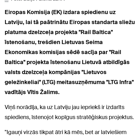
Eiropas Komisija (EK) izdara spiedienu uz
Latviju, lai tā paātrinātu Eiropas standarta sliežu
platuma dzelzceļa projekta "Rail Baltica"
īstenošanu, trešdien Lietuvas Seima
Ekonomikas komisijas sēdē sacīja par "Rail
Baltica" projekta īstenošanu Lietuvā atbildīgās
valsts dzelzceļa kompānijas "Lietuvos
geležinkeliai" (LTG) meitasuzņēmuma "LTG Infra"
vadītājs Vītis Žalims.
Viņš norādīja, ka uz Latviju jau iepriekš ir izdarīts
spiediens, īstenojot kopīgus stratēģiskus projektus.
"Igauņi virzās tikpat ātri kā mēs, bet ar latviešiem