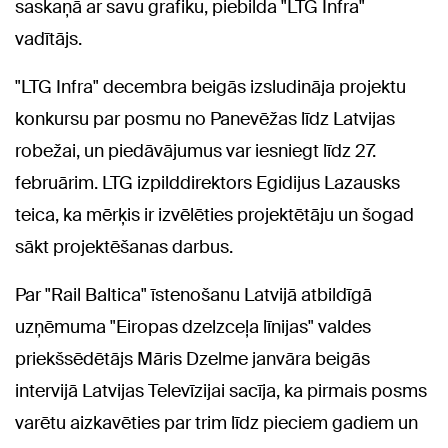
saskaņā ar savu grafiku, piebilda "LTG Infra"
vadītājs.
"LTG Infra" decembra beigās izsludināja projektu
konkursu par posmu no Panevēžas līdz Latvijas
robežai, un piedāvājumus var iesniegt līdz 27.
februārim. LTG izpilddirektors Egidijus Lazausks
teica, ka mērķis ir izvēlēties projektētāju un šogad
sākt projektēšanas darbus.
Par "Rail Baltica" īstenošanu Latvijā atbildīgā
uzņēmuma "Eiropas dzelzceļa līnijas" valdes
priekšsēdētājs Māris Dzelme janvāra beigās
intervijā Latvijas Televīzijai sacīja, ka pirmais posms
varētu aizkavēties par trim līdz pieciem gadiem un