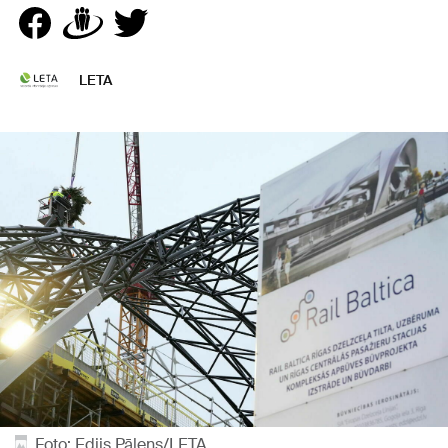
LETA
Foto: Edijs Pālens/LETA