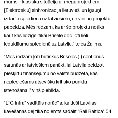
mums ir klasiska situācija ar megaprojektiem.
[Elektrotīklu] sinhronizācijā lietuvieši un igauņi
izdarīja spiedienu uz latviešiem, un viņi un projektu
pabeidza. Mēs redzam, ka ar šo projektu notiks
kaut kas līdzīgs, tikai Brisele dod ļoti lielu
ieguldījumu spiedienā uz Latviju," teica Žalims.
"Mēs redzam ļoti būtiskus Briseles (..) centienus
sarunās ar latviešiem panākt, lai Latvija beidzot
piešķirtu finansējumu no valsts budžeta, kas
nepieciešams atsevišķu kritisko punktu
īstenošanai," viņš piebilda.
"LTG Infra" vadītājs norādīja, ka tieši Latvijas
kavēšanās dēļ tika nolemts sadalīt "Rail Baltica" 54