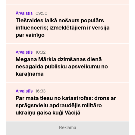
Ārvalstīs
09:50
Tiešraides laikā nošauts populārs
influenceris; izmeklētājiem ir versija
par vainīgo
Ārvalstīs
10:32
Megana Mārkla dzimšanas dienā
nesagaida publisku apsveikumu no
karaļnama
Ārvalstīs
16:33
Par mata tiesu no katastrofas: drons ar
sprāgstvielu apdraudējis militāro
ukraiņu gaisa kuģi Vācijā
Reklāma