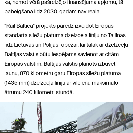
ka, ņemot vērā pašreizējo finansējuma apjomu, tā
pabeigšana līdz 2030. gadam nav reāla.
"Rail Baltica" projekts paredz izveidot Eiropas
standarta sliežu platuma dzelzceļa līniju no Tallinas
līdz Lietuvas un Polijas robežai, lai tālāk ar dzelzceļu
Baltijas valstis būtu iespējams savienot ar citām
Eiropas valstīm. Baltijas valstīs plānots izbūvēt
jaunu, 870 kilometru garu Eiropas sliežu platuma
(1435 mm) dzelzceļa līniju ar vilcienu maksimālo
ātrumu 240 kilometri stundā.