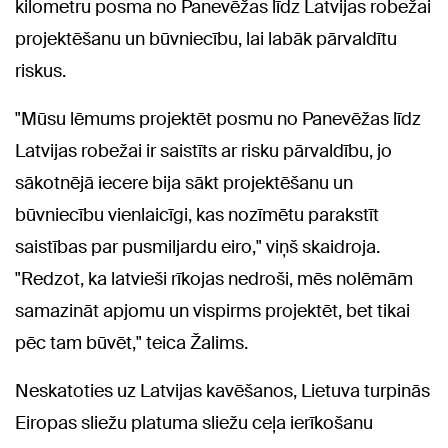
kilometru posma no Panevēžas līdz Latvijas robežai
projektēšanu un būvniecību, lai labāk pārvaldītu
riskus.
"Mūsu lēmums projektēt posmu no Panevēžas līdz
Latvijas robežai ir saistīts ar risku pārvaldību, jo
sākotnējā iecere bija sākt projektēšanu un
būvniecību vienlaicīgi, kas nozīmētu parakstīt
saistības par pusmiljardu eiro," viņš skaidroja.
"Redzot, ka latvieši rīkojas nedroši, mēs nolēmām
samazināt apjomu un vispirms projektēt, bet tikai
pēc tam būvēt," teica Žalims.
Neskatoties uz Latvijas kavēšanos, Lietuva turpinās
Eiropas sliežu platuma sliežu ceļa ierīkošanu