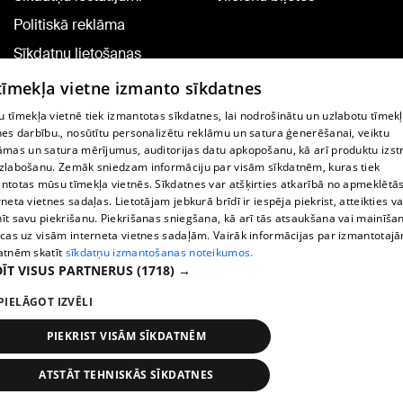
Politiskā reklāma
Sīkdatņu lietošanas
noteikumi
 tīmekļa vietne izmanto sīkdatnes
Komentāru pievienošana
 tīmekļa vietnē tiek izmantotas sīkdatnes, lai nodrošinātu un uzlabotu tīmek
nes darbību., nosūtītu personalizētu reklāmu un satura ģenerēšanai, veiktu
āmas un satura mērījumus, auditorijas datu apkopošanu, kā arī produktu izst
TV programma
zlabošanu. Zemāk sniedzam informāciju par visām sīkdatnēm, kuras tiek
Līguma noteikumi
ntotas mūsu tīmekļa vietnēs. Sīkdatnes var atšķirties atkarībā no apmeklētā
rneta vietnes sadaļas. Lietotājam jebkurā brīdī ir iespēja piekrist, atteikties va
360 Ziņu kontakti
īt savu piekrišanu. Piekrišanas sniegšana, kā arī tās atsaukšana vai mainīša
ecas uz visām interneta vietnes sadaļām. Vairāk informācijas par izmantotaj
Helio Media
atnēm skatīt
sīkdatņu izmantošanas noteikumos.
ĪT VISUS PARTNERUS
(1718) →
Portāla palīdzības dienests: e-pasts -
info@1188.lv
PIELĀGOT IZVĒLI
Copyright © 2004-2026 SIA HELIO MEDIA.
All rights reserved.
PIEKRIST VISĀM SĪKDATNĒM
ATSTĀT TEHNISKĀS SĪKDATNES
Ziņas
Meklēt
1188 play
Satiksme
Vairāk