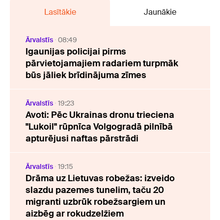
Lasītākie
Jaunākie
Ārvalstīs
08:49
Igaunijas policijai pirms
pārvietojamajiem radariem turpmāk
būs jāliek brīdinājuma zīmes
Ārvalstīs
19:23
Avoti: Pēc Ukrainas dronu trieciena
"Lukoil" rūpnīca Volgogradā pilnībā
apturējusi naftas pārstrādi
Ārvalstīs
19:15
Drāma uz Lietuvas robežas: izveido
slazdu pazemes tunelim, taču 20
migranti uzbrūk robežsargiem un
aizbēg ar rokudzelžiem