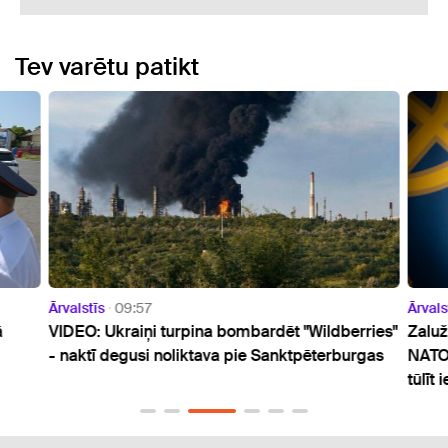
Tev varētu patikt
Ārvalstīs
09:57
Ārvals
ā
VIDEO: Ukraiņi turpina bombardēt "Wildberries"
Zaluž
- naktī degusi noliktava pie Sanktpēterburgas
NATO:
tūlīt 