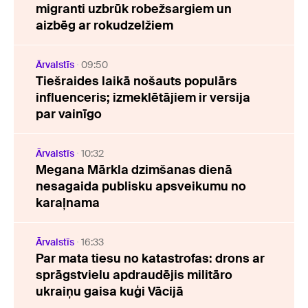
migranti uzbrūk robežsargiem un
aizbēg ar rokudzelžiem
Ārvalstīs
09:50
Tiešraides laikā nošauts populārs
influenceris; izmeklētājiem ir versija
par vainīgo
Ārvalstīs
10:32
Megana Mārkla dzimšanas dienā
nesagaida publisku apsveikumu no
karaļnama
Ārvalstīs
16:33
Par mata tiesu no katastrofas: drons ar
sprāgstvielu apdraudējis militāro
ukraiņu gaisa kuģi Vācijā