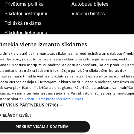
Privātuma politika
Autobusu biļetes
Sīkdatņu iestatījumi
Vilcienu biļetes
Politiskā reklāma
Sīkdatņu lietošanas
noteikumi
 tīmekļa vietne izmanto sīkdatnes
Komentāru pievienošana
 tīmekļa vietnē tiek izmantotas sīkdatnes, lai nodrošinātu un uzlabotu tīmek
nes darbību., nosūtītu personalizētu reklāmu un satura ģenerēšanai, veiktu
āmas un satura mērījumus, auditorijas datu apkopošanu, kā arī produktu izst
TV programma
zlabošanu. Zemāk sniedzam informāciju par visām sīkdatnēm, kuras tiek
Līguma noteikumi
ntotas mūsu tīmekļa vietnēs. Sīkdatnes var atšķirties atkarībā no apmeklētā
rneta vietnes sadaļas. Lietotājam jebkurā brīdī ir iespēja piekrist, atteikties va
360 Ziņu kontakti
īt savu piekrišanu. Piekrišanas sniegšana, kā arī tās atsaukšana vai mainīša
ecas uz visām interneta vietnes sadaļām. Vairāk informācijas par izmantotaj
Helio Media
atnēm skatīt
sīkdatņu izmantošanas noteikumos.
ĪT VISUS PARTNERUS
(1718) →
Portāla palīdzības dienests: e-pasts -
info@1188.lv
PIELĀGOT IZVĒLI
Copyright © 2004-2026 SIA HELIO MEDIA.
All rights reserved.
PIEKRIST VISĀM SĪKDATNĒM