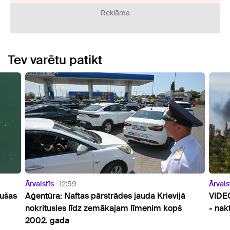
Reklāma
Tev varētu patikt
Ārvalstīs
09:57
ievijā
VIDEO: Ukraiņi turpina bombardēt "Wildberries"
 kopš
- naktī degusi noliktava pie Sanktpēterburgas