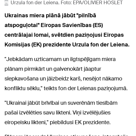
Urzula fon der Leiena. Foto: EPA/OLIVIER HOSLET
Ukrainas miera plānā jābūt "pilnībā
atspoguļotai" Eiropas Savienības (ES)
centrālajai lomai, svētdien paziņojusi Eiropas
Komisijas (EK) prezidente Urzula fon der Leiena.
"Jebkādam uzticamam un ilgtspējīgam miera
plānam pirmkārt un galvenokārt jāaptur
slepkavošana un jāizbeidz karš, nesējot nākamo
konfliktu sēklu," teikts fon der Leienas paziņojumā.
"Ukrainai jābūt brīvībai un suverēnām tiesībām
pašai izvēlēties savu likteni. Viņi izvēlējušies
eiropeisku likteni," piebildusi EK prezidente.