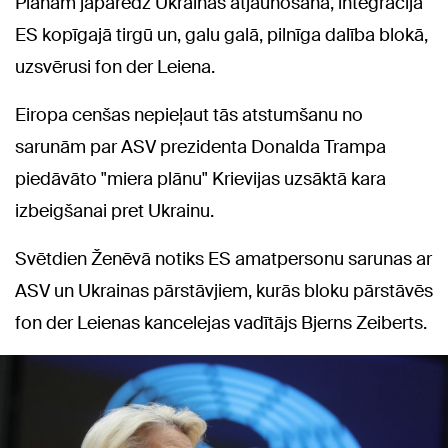
Plānam jāparedz Ukrainas atjaunošana, integrācija
ES kopīgajā tirgū un, galu galā, pilnīga dalība blokā,
uzsvērusi fon der Leiena.
Eiropa cenšas nepieļaut tās atstumšanu no
sarunām par ASV prezidenta Donalda Trampa
piedāvāto "miera plānu" Krievijas uzsāktā kara
izbeigšanai pret Ukrainu.
Svētdien Ženēvā notiks ES amatpersonu sarunas ar
ASV un Ukrainas pārstāvjiem, kurās bloku pārstāvēs
fon der Leienas kancelejas vadītājs Bjerns Zeiberts.