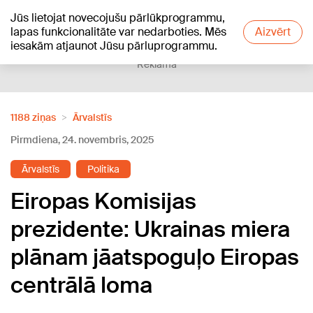
Jūs lietojat novecojušu pārlūkprogrammu,
+19
°C
lapas funkcionalitāte var nedarboties. Mēs
Aizvērt
iesakām atjaunot Jūsu pārluprogrammu.
Reklāma
1188 ziņas
Ārvalstīs
Pirmdiena, 24. novembris, 2025
Ārvalstīs
Politika
Eiropas Komisijas
prezidente: Ukrainas miera
plānam jāatspoguļo Eiropas
centrālā loma