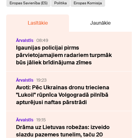
Eiropas Savienība (ES)
Politika
Eiropas Komisija
Lasītākie
Jaunākie
Ārvalstīs
08:49
Igaunijas policijai pirms
pārvietojamajiem radariem turpmāk
būs jāliek brīdinājuma zīmes
Ārvalstīs
19:23
Avoti: Pēc Ukrainas dronu trieciena
"Lukoil" rūpnīca Volgogradā pilnībā
apturējusi naftas pārstrādi
Ārvalstīs
19:15
Drāma uz Lietuvas robežas: izveido
slazdu pazemes tunelim, taču 20