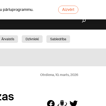
ūsu pārluprogrammu.
Aizvērt
Ārvalstīs
Dzīvnieki
Sabiedrība
Dārzs
Otrdiena, 10. marts, 2026
zas