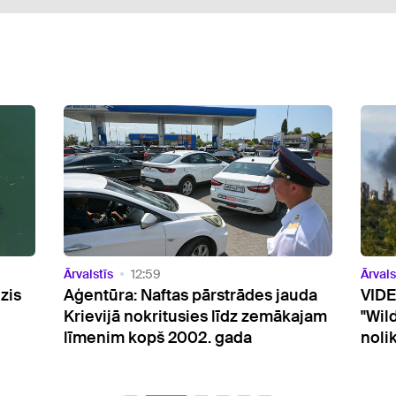
Ārvalstīs
09:57
Ārvals
uda
VIDEO: Ukraiņi turpina bombardēt
Zalu
ajam
"Wildberries" - naktī degusi
uzņe
noliktava pie Sanktpēterburgas
klaus
iest