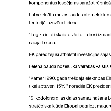
komponentus iespējams saražot rūpnīcās 
Lai veicinātu mazas jaudas atomelektrosta
teritorijā, uzsvēra Leiena.
"Loģika ir ļoti skaidra. Ja to ir droši izman
sacīja Leiena.
EK paredzējusi atbalstīt investīcijas šajā
Leiena pauda nožēlu, ka vairākās valstīs
"Kamēr 1990. gadā trešdaļa elektrības Eir
tikai aptuveni 15%," norādīja EK preziden
"Šī kodolenerģijas daļas samazināšana bij
stratēģiska kļūda Eiropai pagriezt muguru