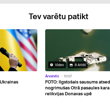
Tev varētu patikt
ēli
Ārvalstīs
12:59
sausums atsedzis
Aģentūra: Naftas pārstrādes ja
pasaules kara
Krievijā nokritusies līdz zemāk
s upē
līmenim kopš 2002. gada