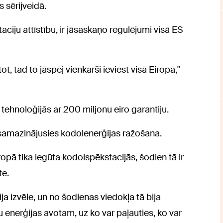
sērijveidā.
ciju attīstību, ir jāsaskaņo regulējumi visā ES
tot, tad to jāspēj vienkārši ieviest visā Eiropā,"
s tehnoloģijās ar 200 miljonu eiro garantiju.
 samazinājusies kodolenerģijas ražošana.
opā tika iegūta kodolspēkstacijās, šodien tā ir
te.
a izvēle, un no šodienas viedokļa tā bija
 enerģijas avotam, uz ko var paļauties, ko var