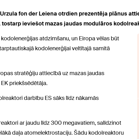
 Urzula fon der Leiena otrdien prezentēja plānus att
, tostarp ieviešot mazas jaudas modulāros kodolrea
kodolenerģijas atdzimšanu, un Eiropa vēlas būt
tarptautiskajā kodolenerģijai veltītajā samitā
opas stratēģiju attiecībā uz mazas jaudas
 EK priekšsēdētāja.
olreaktori darbību ES sāks līdz nākamās
reaktori ar jaudu līdz 300 megavatiem, salīdzinot
elākā daļa atomelektrostaciju. Šādu kodolreaktoru