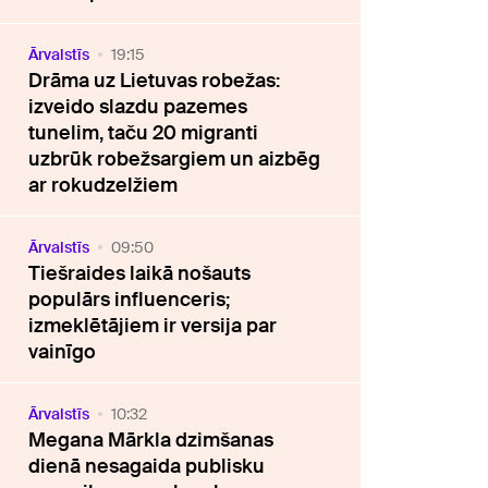
Ārvalstīs
19:15
Drāma uz Lietuvas robežas:
izveido slazdu pazemes
tunelim, taču 20 migranti
uzbrūk robežsargiem un aizbēg
ar rokudzelžiem
Ārvalstīs
09:50
Tiešraides laikā nošauts
populārs influenceris;
izmeklētājiem ir versija par
vainīgo
Ārvalstīs
10:32
Megana Mārkla dzimšanas
dienā nesagaida publisku