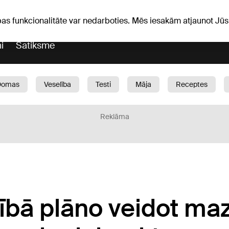
Laika ziņas
Horoskopi
pas funkcionalitāte var nedarboties. Mēs iesakām atjaunot J
i
Satiksme
Domas
Veselība
Testi
Māja
Receptes
Bērni
Auto
1188 play
Sports
Bizness
Reklāma
ībā plāno veidot ma