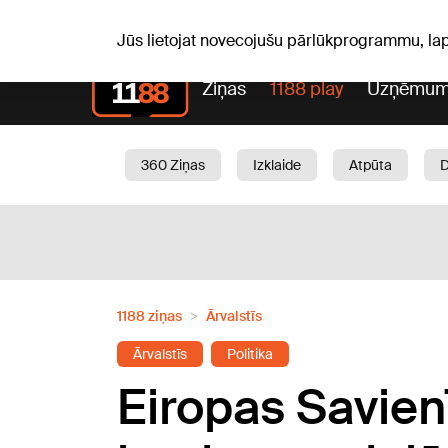
Pk, 07.08.2026.
+16
°C
Alfrēds, Fredis, Madars
Jūs lietojat novecojušu pārlūkprogrammu, la
Ziņas
1188 play
Uzņēmum
360 Ziņas
Izklaide
Atpūta
Aktuāli
Satiksme
Skaistumam
1188 ziņas
Ārvalstīs
Ārvalstīs
Politika
Eiropas Savien