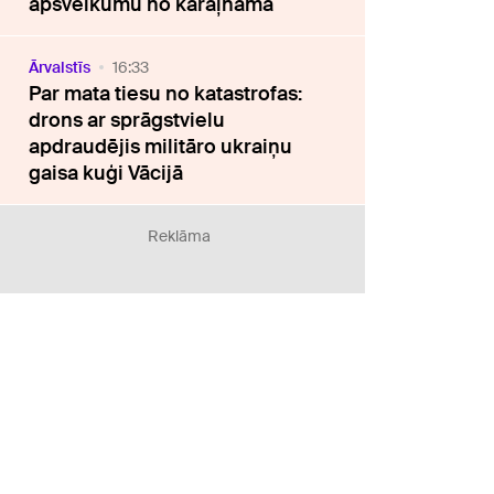
apsveikumu no karaļnama
Ārvalstīs
16:33
Par mata tiesu no katastrofas:
drons ar sprāgstvielu
apdraudējis militāro ukraiņu
gaisa kuģi Vācijā
Reklāma