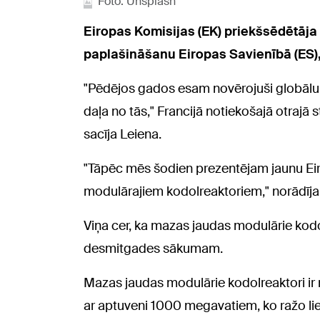
Foto: Unsplash
Eiropas Komisijas (EK) priekšsēdētāja
paplašināšanu Eiropas Savienībā (ES)
"Pēdējos gados esam novērojuši globālu 
daļa no tās," Francijā notiekošajā otrajā s
sacīja Leiena.
"Tāpēc mēs šodien prezentējam jaunu Eir
modulārajiem kodolreaktoriem," norādīja
Viņa cer, ka mazas jaudas modulārie kod
desmitgades sākumam.
Mazas jaudas modulārie kodolreaktori ir 
ar aptuveni 1000 megavatiem, ko ražo li