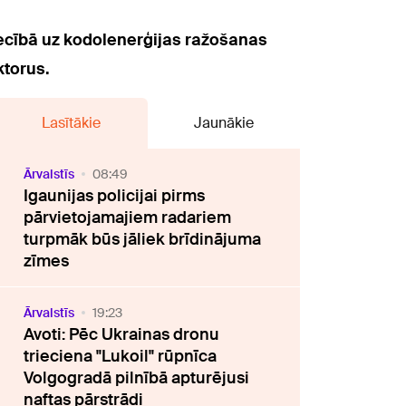
iecībā uz kodolenerģijas ražošanas
ktorus.
Lasītākie
Jaunākie
Ārvalstīs
08:49
Igaunijas policijai pirms
pārvietojamajiem radariem
turpmāk būs jāliek brīdinājuma
zīmes
Ārvalstīs
19:23
Avoti: Pēc Ukrainas dronu
trieciena "Lukoil" rūpnīca
Volgogradā pilnībā apturējusi
naftas pārstrādi